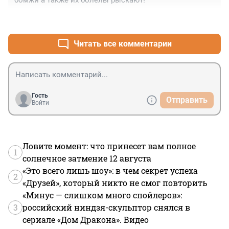
бомжи а также их болелы рыскают!
+2
–1
Читать все комментарии
Гость
Отправить
Войти
Ловите момент: что принесет вам полное
1
солнечное затмение 12 августа
«Это всего лишь шоу»: в чем секрет успеха
2
«Друзей», который никто не смог повторить
«Минус — слишком много спойлеров»:
3
российский ниндзя-скульптор снялся в
сериале «Дом Дракона». Видео