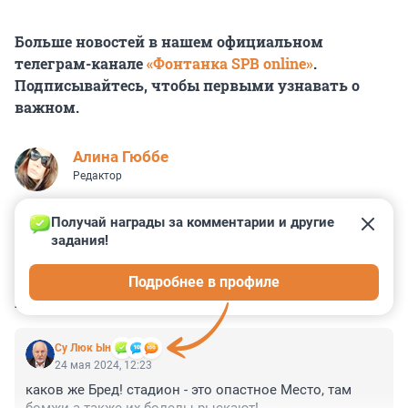
Больше новостей в нашем официальном
телеграм-канале
«Фонтанка SPB online»
.
Подписывайтесь, чтобы первыми узнавать о
важном.
Алина Гюббе
Редактор
Получай награды за комментарии и другие 
задания!
0
0
0
0
0
Подробнее в профиле
КОММЕНТАРИИ
1
Су Люк Ын
24 мая 2024, 12:23
каков же Бред! стадион - это опастное Место, там 