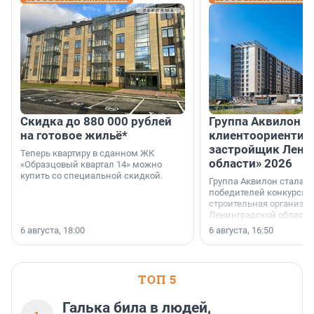
Скидка до 880 000 рублей
Группа Аквилон 
на готовое жильё*
клиентоориентир
застройщик Лени
Теперь квартиру в сданном ЖК
области» 2026
«Образцовый квартал 14» можно
купить со специальной скидкой.
Группа Аквилон стала 
победителей конкурса 
строительная организа
Ленинградской области 
номинации «Самый
6 августа, 18:00
6 августа, 16:50
клиентоориентированн
застройщик Ленинград
области».
ТОП 5
Галька била в людей,