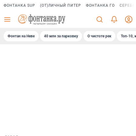
ФОНТАНКА SUP
(ОТ)ЛИЧНЫЙ ПИТЕР
ФОНТАНКА ГО
СЕРЕБР
Фонтан на Неве
40 млн за парковку
О чистоте рек
Топ-10, 