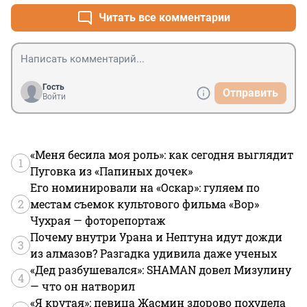
Читать все комментарии
Гость
Отправить
Войти
«Меня бесила моя роль»: как сегодня выглядит
1
Пуговка из «Папиных дочек»
Его номинировали на «Оскар»: гуляем по
2
местам съемок культового фильма «Вор»
Чухрая — фоторепортаж
Почему внутри Урана и Нептуна идут дожди
3
из алмазов? Разгадка удивила даже ученых
«Дед разбушевался»: SHAMAN довел Мизулину
4
— что он натворил
«Я крутая»: певица Жасмин здорово похудела