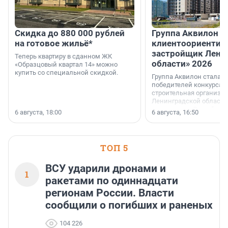
Скидка до 880 000 рублей
Группа Аквилон 
на готовое жильё*
клиентоориентир
застройщик Лени
Теперь квартиру в сданном ЖК
области» 2026
«Образцовый квартал 14» можно
купить со специальной скидкой.
Группа Аквилон стала 
победителей конкурса 
строительная организа
Ленинградской области 
номинации «Самый
6 августа, 18:00
6 августа, 16:50
клиентоориентированн
застройщик Ленинград
области».
ТОП 5
ВСУ ударили дронами и
1
ракетами по одиннадцати
регионам России. Власти
сообщили о погибших и раненых
104 226