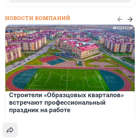
НОВОСТИ КОМПАНИЙ
Строители «Образцовых кварталов»
встречают профессиональный
праздник на работе
В преддверии Дня строителя топ-менеджеры компании «СЗ
„Терминал-Ресурс“ — о планах компании, испытаниях и
поводах для осторожного оптимизма.