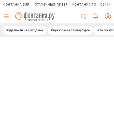
ФОНТАНКА SUP
(ОТ)ЛИЧНЫЙ ПИТЕР
ФОНТАНКА ГО
СЕРЕБР
Куда пойти на выходных
Образование в Петербурге
Кто поступ