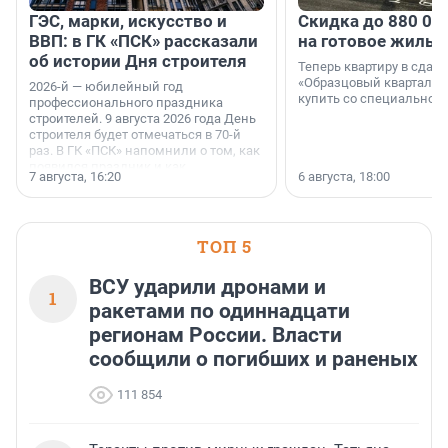
ГЭС, марки, искусство и
Скидка до 880 00
ВВП: в ГК «ПСК» рассказали
на готовое жильё
об истории Дня строителя
Теперь квартиру в сда
«Образцовый квартал 1
2026-й — юбилейный год
купить со специальной 
профессионального праздника
строителей. 9 августа 2026 года День
строителя будет отмечаться в 70-й
раз. В ГК «ПСК» напомнили о том, как
появился праздник и как
7 августа, 16:20
6 августа, 18:00
поменялась роль строительства.
ТОП 5
ВСУ ударили дронами и
1
ракетами по одиннадцати
регионам России. Власти
сообщили о погибших и раненых
111 854