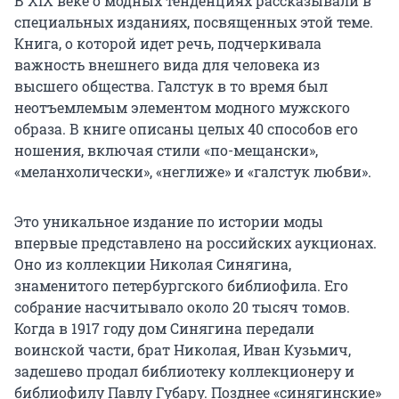
В XIX веке о модных тенденциях рассказывали в
специальных изданиях, посвященных этой теме.
Книга, о которой идет речь, подчеркивала
важность внешнего вида для человека из
высшего общества. Галстук в то время был
неотъемлемым элементом модного мужского
образа. В книге описаны целых 40 способов его
ношения, включая стили «по-мещански»,
«меланхолически», «неглиже» и «галстук любви».
Это уникальное издание по истории моды
впервые представлено на российских аукционах.
Оно из коллекции Николая Синягина,
знаменитого петербургского библиофила. Его
собрание насчитывало около 20 тысяч томов.
Когда в 1917 году дом Синягина передали
воинской части, брат Николая, Иван Кузьмич,
задешево продал библиотеку коллекционеру и
библиофилу Павлу Губару. Позднее «синягинские»