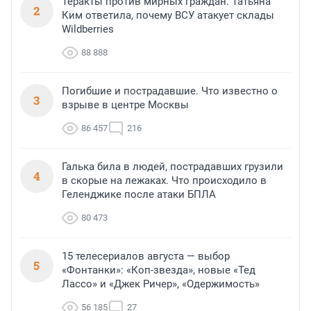
Теракты против мирных граждан. Татьяна
2
Ким ответила, почему ВСУ атакует склады
Wildberries
88 888
Погибшие и пострадавшие. Что известно о
3
взрыве в центре Москвы
86 457
216
Галька била в людей, пострадавших грузили
4
в скорые на лежаках. Что происходило в
Геленджике после атаки БПЛА
80 473
15 телесериалов августа — выбор
5
«Фонтанки»: «Коп-звезда», новые «Тед
Лассо» и «Джек Ричер», «Одержимость»
56 185
27