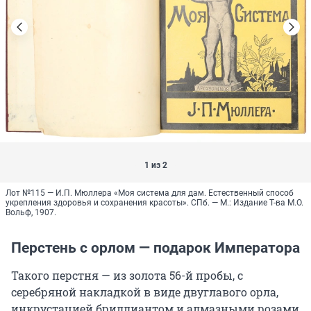
1 из 2
Лот №115 — И.П. Мюллера «Моя система для дам. Естественный способ
укрепления здоровья и сохранения красоты». СПб. — М.: Издание Т-ва М.О.
Вольф, 1907.
Перстень с орлом — подарок Императора
Такого перстня — из золота 56-й пробы, с
серебряной накладкой в виде двуглавого орла,
инкрустацией бриллиантом и алмазными розами