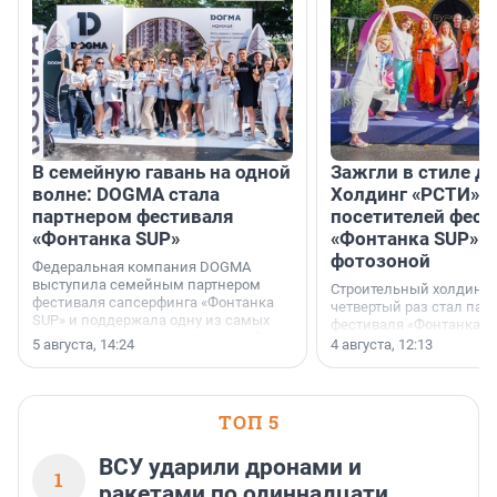
В семейную гавань на одной
Зажгли в стиле ди
волне: DOGMA стала
Холдинг «РСТИ» 
партнером фестиваля
посетителей фест
«Фонтанка SUP»
«Фонтанка SUP» я
фотозоной
Федеральная компания DOGMA
выступила семейным партнером
Строительный холдинг 
фестиваля сапсерфинга «Фонтанка
четвертый раз стал пар
SUP» и поддержала одну из самых
фестиваля «Фонтанка S
ярких и романтичных номинаций —
раз компания стремится
5 августа, 14:24
4 августа, 12:13
«SUP-свадьба».
привезти корпоративну
и подарить настоящий 
посетителям фестиваля
необычной фотозоне.
ТОП 5
ВСУ ударили дронами и
1
ракетами по одиннадцати