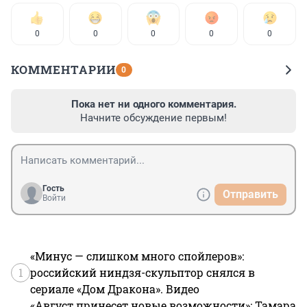
0
0
0
0
0
КОММЕНТАРИИ
0
Пока нет ни одного комментария.
Начните обсуждение первым!
Гость
Отправить
Войти
«Минус — слишком много спойлеров»:
1
российский ниндзя-скульптор снялся в
сериале «Дом Дракона». Видео
«Август принесет новые возможности»: Тамара