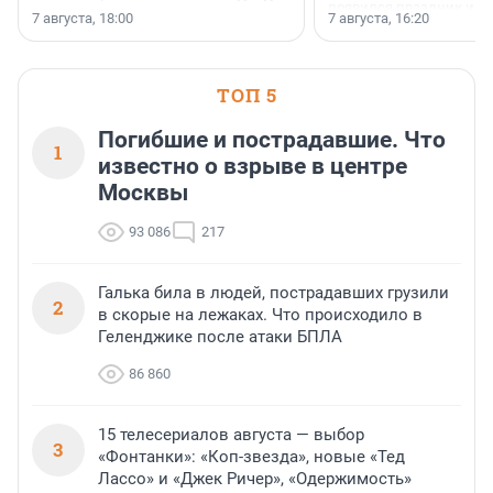
появился праздник и к
осторожного оптимизма.
7 августа, 18:00
7 августа, 16:20
поменялась роль строит
ТОП 5
Погибшие и пострадавшие. Что
1
известно о взрыве в центре
Москвы
93 086
217
Галька била в людей, пострадавших грузили
2
в скорые на лежаках. Что происходило в
Геленджике после атаки БПЛА
86 860
15 телесериалов августа — выбор
3
«Фонтанки»: «Коп-звезда», новые «Тед
Лассо» и «Джек Ричер», «Одержимость»