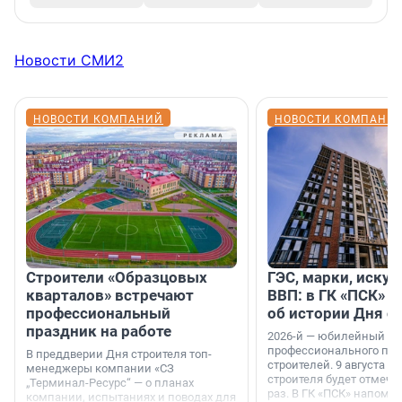
Новости СМИ2
НОВОСТИ КОМПАНИЙ
НОВОСТИ КОМПАНИ
Строители «Образцовых
ГЭС, марки, искус
кварталов» встречают
ВВП: в ГК «ПСК» р
профессиональный
об истории Дня с
праздник на работе
2026-й — юбилейный го
профессионального пр
В преддверии Дня строителя топ-
строителей. 9 августа 2
менеджеры компании «СЗ
строителя будет отмечат
„Терминал-Ресурс“ — о планах
раз. В ГК «ПСК» напомни
компании, испытаниях и поводах для