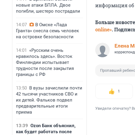
информация об
новые атаки БПЛА. Двое
погибли, шестеро пострадали
Больше новост
14:07
В Омске «Лада
online»
. Подпис
Гранта» снесла семь человек
на островке безопасности
Елена М
14:01
«Русским очень
корреспонд
нравилось здесь». Восток
Финляндии испытывает
трудности после закрытия
Пропавший ребен
границы с РФ
13:50
В вузы зачислили почти
1
42 тысячи участников СВО и
их детей. Фальков подвел
предварительные итоги
Увидели опечатку? В
приема
13:39
Ozon Банк объяснил,
как будет работать после