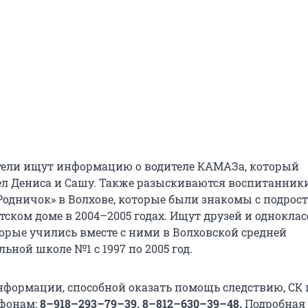
тели ищут информацию о водителе КАМАЗа, который
л Дениса и Сашу. Также разыскиваются воспитанник
«Родничок» в Волхове, которые были знакомы с подрос
тском доме в 2004–2005 годах. Ищут друзей и однокла
орые учились вместе с ними в Волховской средней
ьной школе №1 с 1997 по 2005 год.
формации, способной оказать помощь следствию, СК 
ефонам:
8–918–293–79–39, 8–812–630–39–48.
Подробная