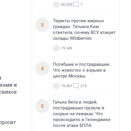
80 200
7
Теракты против мирных
3
граждан. Татьяна Ким
ответила, почему ВСУ атакует
склады Wildberries
79 349
Погибшие и пострадавшие.
4
Что известно о взрыве в
центре Москвы
и
тками и
78 461
215
ссников
Галька била в людей,
5
пострадавших грузили в
скорые на лежаках. Что
происходило в Геленджике
просит
после атаки БПЛА