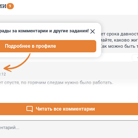
ИИ
9
21
рады за комментарии и другие задания!
комментарии!!! У вас сердце вообще есть!? Нет срока давности
!! Это не у вас болит сердце!! Вы лучше подумайте, каково жит
Подробнее в профиле
ти годы, и вообще близким этих мальчиков!! Как можно быть 
 равнодушными! Именно равнодушие самое страшное в челов
3:12
т спустя, по горячим следам нужно было работать.
Читать все комментарии