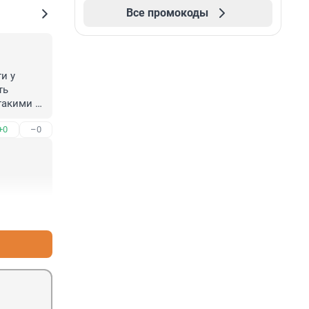
Все промокоды
 у 
ь 
такими 
еке!
+0
–0
+2
–0