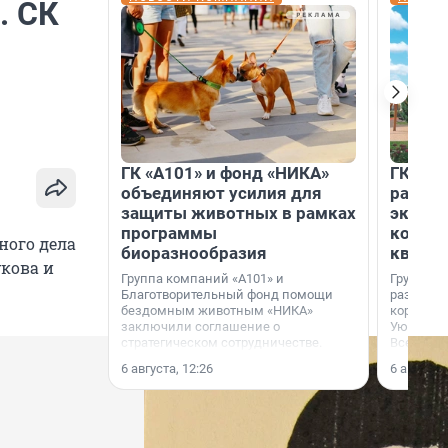
. СК
ГК «А101» и фонд «НИКА»
ГК «КВ
объединяют усилия для
разреш
защиты животных в рамках
эксплу
программы
компл
ного дела
биоразнообразия
кварта
укова и
Группа компаний «А101» и
Группа к
Благотворительный фонд помощи
разрешен
бездомным животным «НИКА»
корпуса 
заключили соглашение о
Уютный к
стратегическом сотрудничестве.
Всеволо
Ленингра
6 августа, 12:26
6 августа,