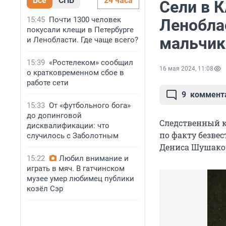
Все
СПБ
24 часа
Сели в К
15:45
Почти 1300 человек
Ленобла
покусали клещи в Петербурге
мальчик
и Ленобласти. Где чаще всего?
15:39
«Ростелеком» сообщил
16 мая 2024, 11:08
о кратковременном сбое в
работе сети
9
коммент
15:33
От «футбольного бога»
до допинговой
Следственный к
дисквалификации: что
по факту безве
случилось с Заболотным
Дениса Шушаков
15:22
Любил внимание и
играть в мяч. В гатчинском
музее умер любимец публики
козёл Сэр