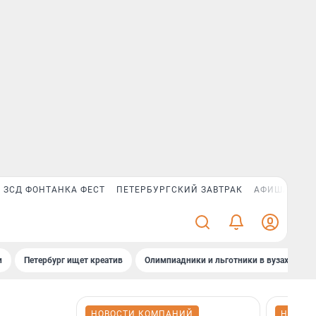
ЗСД ФОНТАНКА ФЕСТ
ПЕТЕРБУРГСКИЙ ЗАВТРАК
АФИША PLUS
и
Петербург ищет креатив
Олимпиадники и льготники в вузах СПб
НОВОСТИ КОМПАНИЙ
НОВОС