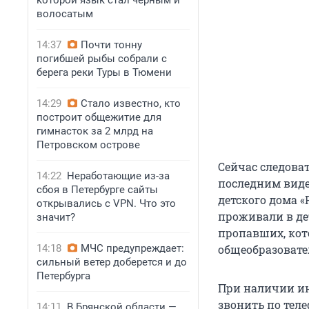
которой язык стал черным и
волосатым
14:37
Почти тонну
погибшей рыбы собрали с
берега реки Туры в Тюмени
14:29
Стало известно, кто
построит общежитие для
гимнасток за 2 млрд на
Петровском острове
Сейчас следова
14:22
Неработающие из-за
последним виде
сбоя в Петербурге сайты
детского дома 
открывались с VPN. Что это
проживали в де
значит?
пропавших, кот
14:18
МЧС предупреждает:
общеобразовател
сильный ветер доберется и до
Петербурга
При наличии ин
звонить по тел
14:11
В Брянской области —