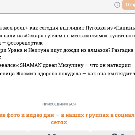
Отп
а моя роль»: как сегодня выглядит Пуговка из «Папин
овали на «Оскар»: гуляем по местам съемок культово
я — фоторепортаж
ри Урана и Нептуна идут дожди из алмазов? Разгадка
х
евался»: SHAMAN довел Мизулину — что он натворил
 певица Жасмин здорово похудела — как она выглядит 
ПРИСОЕДИНИТЬСЯ
е фото и видео дня — в наших группах в социа
сетях