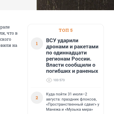
врале
ТОП 5
ли, что в
ского
ВСУ ударили
1
овили на
дронами и ракетами
по одиннадцати
регионам России.
Власти сообщили о
погибших и раненых
103 573
Куда пойти 31 июля–2
2
августа: праздник флоксов,
«Пространственный сдвиг» у
Манежа и «Музыка мира»