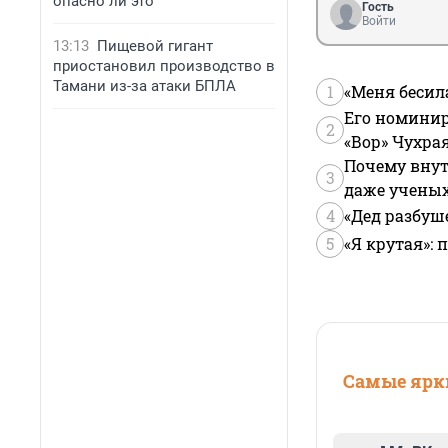
опасно ли это
Гость
Войти
13:13
Пищевой гигант
приостановил производство в
Тамани из-за атаки БПЛА
1
«Меня бесил
Его номинир
2
«Вор» Чухра
Почему внут
3
даже учены
4
«Дед разбуш
5
«Я крутая»:
Самые ярки