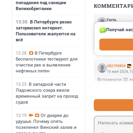
попадания под санкции
КОММЕНТАР
Великобритании
Гость
13:35
В Петербурге резко
11 января, 18:
затормозил интернет.
Получай наг
Кто пишет такие 
Пользователи жалуются на
таких злодеяний!
всё
родителям все э
бессердечными,
13:28
В Петербурге
беспилотники тестируют для
очистки рек и выявления
282195854
нефтяных пятен
16 мая 2024, 1
Вспомнили 20 ле
13:25
В западной части
Ладожского озера ввели
временный запрет на проход
судов
13:19
От диареи до
удушья. Почему опять
позеленел Финский залив и