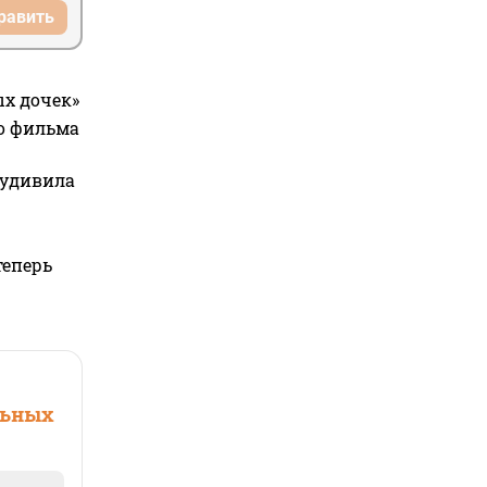
равить
ых дочек»
го фильма
 удивила
теперь
льных