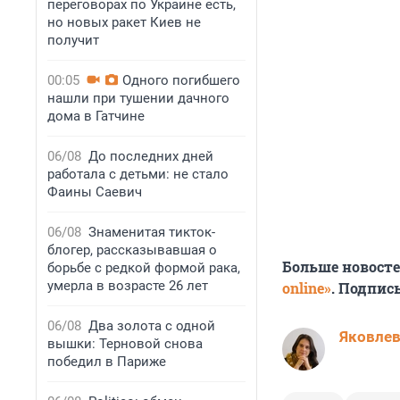
переговорах по Украине есть,
но новых ракет Киев не
получит
00:05
Одного погибшего
нашли при тушении дачного
дома в Гатчине
06/08
До последних дней
работала с детьми: не стало
Фаины Саевич
06/08
Знаменитая тикток-
блогер, рассказывавшая о
Больше новост
борьбе с редкой формой рака,
умерла в возрасте 26 лет
online»
. Подпис
06/08
Два золота с одной
Яковле
вышки: Терновой снова
победил в Париже