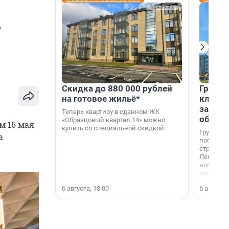
ь
Скидка до 880 000 рублей
Группа
на готовое жильё*
клиен
застро
Теперь квартиру в сданном ЖК
област
«Образцовый квартал 14» можно
м 16 мая
купить со специальной скидкой.
Группа А
а
победите
строител
Ленингра
номинац
клиенто
застройщ
6 августа, 18:00
6 августа,
области»