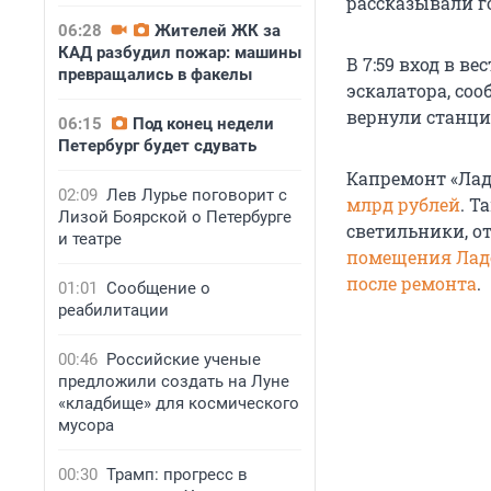
рассказывали г
06:28
Жителей ЖК за
КАД разбудил пожар: машины
В 7:59 вход в в
превращались в факелы
эскалатора, со
вернули станц
06:15
Под конец недели
Петербург будет сдувать
Капремонт «Ладо
02:09
Лев Лурье поговорит с
млрд рублей
. Т
Лизой Боярской о Петербурге
светильники, о
и театре
помещения Лад
после ремонта
.
01:01
Сообщение о
реабилитации
00:46
Российские ученые
предложили создать на Луне
«кладбище» для космического
мусора
00:30
Трамп: прогресс в