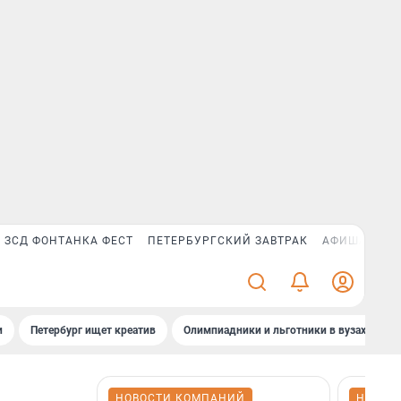
ЗСД ФОНТАНКА ФЕСТ
ПЕТЕРБУРГСКИЙ ЗАВТРАК
АФИША PLUS
и
Петербург ищет креатив
Олимпиадники и льготники в вузах СПб
НОВОСТИ КОМПАНИЙ
НОВОС