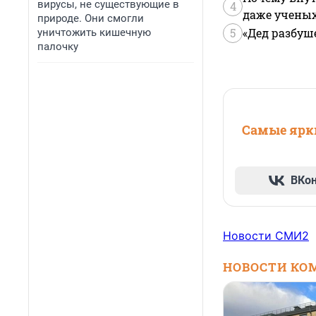
вирусы, не существующие в
4
даже учены
природе. Они смогли
5
«Дед разбуш
уничтожить кишечную
палочку
Самые ярки
ВКо
Новости СМИ2
НОВОСТИ КО