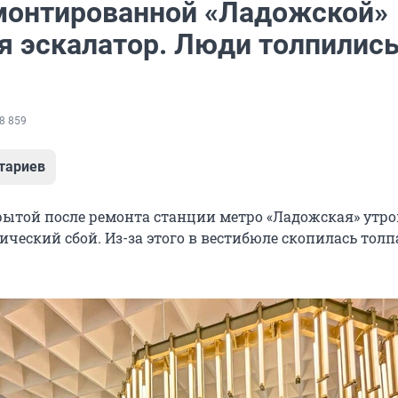
монтированной «Ладожской»
я эскалатор. Люди толпилис
8 859
тариев
рытой после ремонта станции метро «Ладожская» утро
ческий сбой. Из-за этого в вестибюле скопилась толп