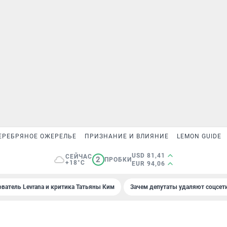
ЕРЕБРЯНОЕ ОЖЕРЕЛЬЕ
ПРИЗНАНИЕ И ВЛИЯНИЕ
LEMON GUIDE
USD 81,41
СЕЙЧАС
2
ПРОБКИ
+18°C
EUR 94,06
ователь Levrana и критика Татьяны Ким
Зачем депутаты удаляют соцсет