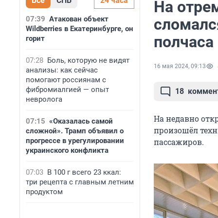
Все
СПБ
24 часа
На отре
07:39
Атакован объект
сломалс
Wildberries в Екатеринбурге, он
полчаса
горит
07:28
Боль, которую не видят
16 мая 2024, 09:13
анализы: как сейчас
помогают россиянам с
фибромиалгией — опыт
18
коммен
невролога
На недавно отк
07:15
«Оказалась самой
произошёл техни
сложной». Трамп объявил о
прогрессе в урегулировании
пассажиров.
украинского конфликта
07:03
В 100 г всего 23 ккал:
три рецепта с главным летним
продуктом