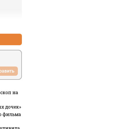
+2
–2
равить
оскоп на
ых дочек»
го фильма
 удивила