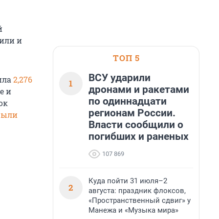
й
тили и
ТОП 5
ВСУ ударили
вила
2,276
1
дронами и ракетами
е и
по одиннадцати
ок
регионам России.
рыли
Власти сообщили о
погибших и раненых
107 869
Куда пойти 31 июля–2
2
августа: праздник флоксов,
«Пространственный сдвиг» у
Манежа и «Музыка мира»