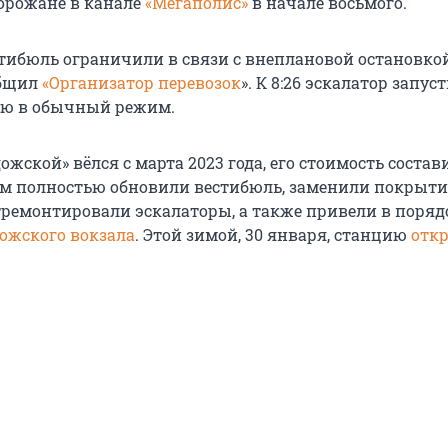
орожане в канале
«Мегаполис»
в начале восьмого.
естибюль ограничили в связи с внеплановой остановко
общил
«Организатор перевозок
». К 8:26 эскалатор запус
ию в обычный режим.
жской» вёлся с марта 2023 года, его стоимость соста
ам полностью обновили вестибюль, заменили покрыти
тремонтировали эскалаторы, а также привели в поряд
ожского вокзала
. Этой зимой, 30 января, станцию
отк