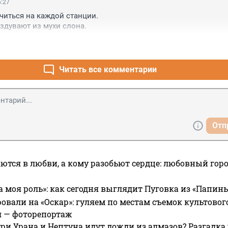
6:27
читься на каждой станции.

аздувают из мухи слона.
Читать все комментарии
Отп
ются в любви, а кому разобьют сердце: любовный гор
а моя роль»: как сегодня выглядит Пуговка из «Папин
овали на «Оскар»: гуляем по местам съемок культово
я — фоторепортаж
ри Урана и Нептуна идут дожди из алмазов? Разгадка