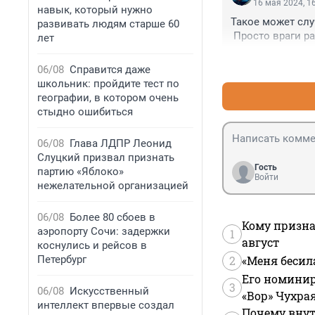
16 мая 2024, 1
навык, который нужно
Такое может слу
развивать людям старше 60
 Просто враги р
лет
06/08
Справится даже
школьник: пройдите тест по
географии, в котором очень
стыдно ошибиться
06/08
Глава ЛДПР Леонид
Слуцкий призвал признать
Гость
партию «Яблоко»
Войти
нежелательной организацией
06/08
Более 80 сбоев в
Кому призна
аэропорту Сочи: задержки
1
август
коснулись и рейсов в
Петербург
2
«Меня бесил
Его номинир
3
06/08
Искусственный
«Вор» Чухра
интеллект впервые создал
Почему внут