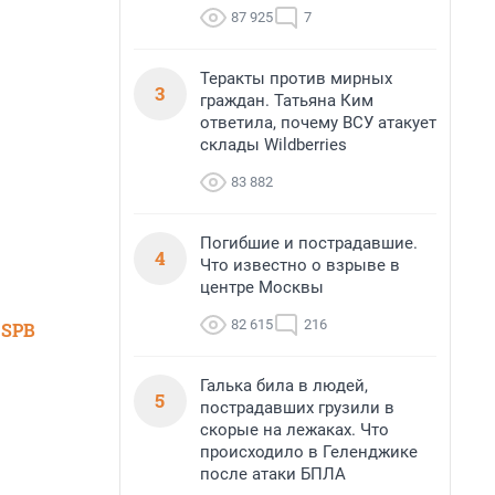
87 925
7
Теракты против мирных
3
граждан. Татьяна Ким
ответила, почему ВСУ атакует
склады Wildberries
83 882
Погибшие и пострадавшие.
4
Что известно о взрыве в
центре Москвы
82 615
216
 SPB
Галька била в людей,
5
пострадавших грузили в
скорые на лежаках. Что
происходило в Геленджике
после атаки БПЛА