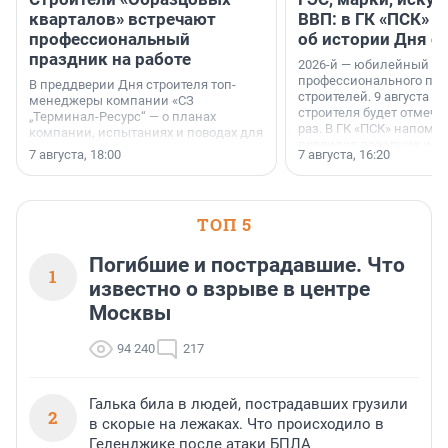
кварталов» встречают
ВВП: в ГК «ПСК» р
профессиональный
об истории Дня с
праздник на работе
2026-й — юбилейный го
профессионального пр
В преддверии Дня строителя топ-
строителей. 9 августа 2
менеджеры компании «СЗ
строителя будет отмечат
„Терминал-Ресурс“ — о планах
раз. В ГК «ПСК» напомни
компании, испытаниях и поводах для
появился праздник и к
осторожного оптимизма.
7 августа, 18:00
7 августа, 16:20
поменялась роль строит
ТОП 5
Погибшие и пострадавшие. Что
1
известно о взрыве в центре
Москвы
94 240
217
Галька била в людей, пострадавших грузили
2
в скорые на лежаках. Что происходило в
Геленджике после атаки БПЛА