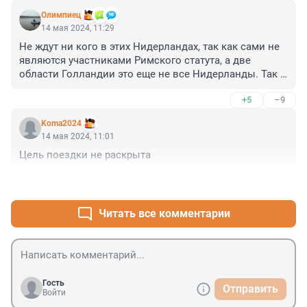
Олимпиец
14 мая 2024, 11:29
Не ждут ни кого в этих Нидерландах, так как сами не 
являются участниками Римского статута, а две 
области Голландии это еще не все Нидерланды. Так 
что не орите, а то пупок развяжется. Для жерт 
+5
–9
методичек, США не ратифицировали этот статут. 
почему?
Koma2024
14 мая 2024, 11:01
Цель поездки не раскрыта
+3
–2
Читать все комментарии
Гость
Отправить
Войти