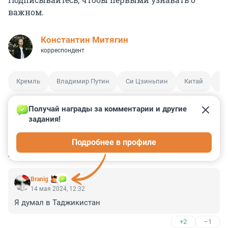
важном.
Константин Митягин
корреспондент
Кремль
Владимир Путин
Си Цзиньпин
Китай
Ви
Получай награды за комментарии и другие 
задания!
1
3
0
0
0
Подробнее в профиле
КОММЕНТАРИИ
22
Branig
14 мая 2024, 12:32
Я думал в Таджикистан
+2
–1