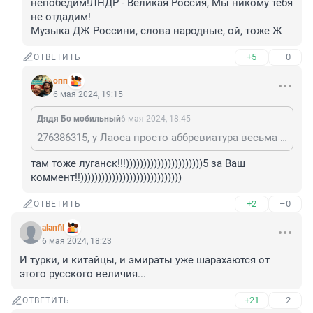
непобедим!ЛНДР - Великая Россия, Мы никому тебя 
не отдадим!

Музыка ДЖ Россини, слова народные, ой, тоже Ж
+5
–0
ОТВЕТИТЬ
опп
6 мая 2024, 19:15
Дядя Бо мобильный
6 мая 2024, 18:45
276386315, у Лаоса просто аббревиатура весьма символичная. ЛНДР.
там тоже луганск!!!))))))))))))))))))))))5 за Ваш 
коммент!!)))))))))))))))))))))))))))))
+2
–0
ОТВЕТИТЬ
alanfil
6 мая 2024, 18:23
И турки, и китайцы, и эмираты уже шарахаются от 
этого русского величия...
+21
–2
ОТВЕТИТЬ