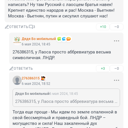
написать? Ну там Русский с лаосцем братья навек! 
Крепнет единство народов и рас! Москва - Вьетнян! 
Москва - Вьетнян, путин и сисулил слушают нас!
+10
–0
ОТВЕТИТЬ
3
Дядя Бо мобильный
6 мая 2024, 18:45
276386315, у Лаоса просто аббревиатура весьма 
символичная. ЛНДР.
+3
–0
ОТВЕТИТЬ
276386315
6 мая 2024, 18:52
Дядя Бо мобильный
6 мая 2024, 18:45
276386315, у Лаоса просто аббревиатура весьма символичная. ЛНДР.
Тогда еще проще - Мы идем по земле опаленной в 
свой бессмертный и праведный бой. ЛНДР – 
могущество и сила! Наш закаленный дух 