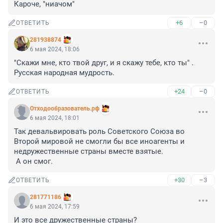
Кароче, "ниачом"
+6
–0
ОТВЕТИТЬ
281938874
6 мая 2024, 18:06
"Скажи мне, кто твой друг, и я скажу тебе, кто ты" . 
Русская народная мудрость.
+24
–0
ОТВЕТИТЬ
Отходообразователь.рф
6 мая 2024, 18:01
Так девальвировать роль Советского Союза во 
Второй мировой не смогли бы все иноагенты и 
недружественные страны вместе взятые. 

 А он смог.
+30
–3
ОТВЕТИТЬ
281771186
6 мая 2024, 17:59
И это все дружественные страны?