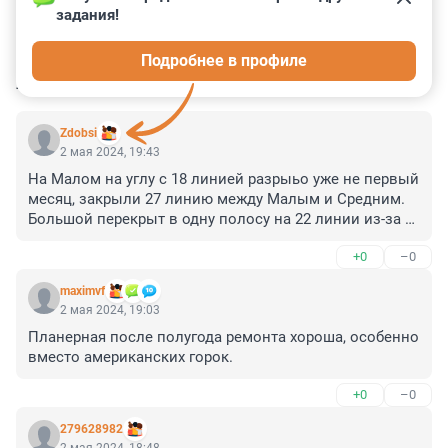
задания!
0
0
0
0
0
Подробнее в профиле
КОММЕНТАРИИ
4
Zdobsi
2 мая 2024, 19:43
На Малом на углу с 18 линией разрыьо уже не первый 
месяц, закрыли 27 линию между Малым и Средним. 
Большой перекрыт в одну полосу на 22 линии из-за 
метро. Кораблестроителей-канавы монументальные 
+0
–0
так и брошены. Очень "талантливое" мягко говоря 
планирование ГАТИ. Добро бы транспорта 
maximvf
транзитного не было. Если б его не было-и проблем 
2 мая 2024, 19:03
бы никаких не было. И так каждый год происходит. 
Планерная после полугода ремонта хороша, особенно 
Надо видимо губернатора нового? А то разруха то 
вместо американских горок.
известно откуда начинается.
+0
–0
279628982