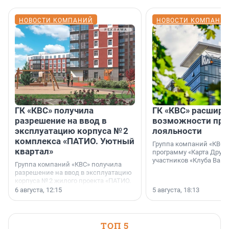
НОВОСТИ КОМПАНИЙ
НОВОСТИ КОМПАНИ
ГК «КВС» получила
ГК «КВС» расширя
разрешение на ввод в
возможности пр
эксплуатацию корпуса № 2
лояльности
комплекса «ПАТИО. Уютный
Группа компаний «КВС»
квартал»
программу «Карта Друга
участников «Клуба Ваши
Группа компаний «КВС» получила
разрешение на ввод в эксплуатацию
корпуса № 2 жилого проекта «ПАТИО.
Уютный квартал», расположенного во
6 августа, 12:15
5 августа, 18:13
Всеволожском районе
Ленинградской области.
ТОП 5