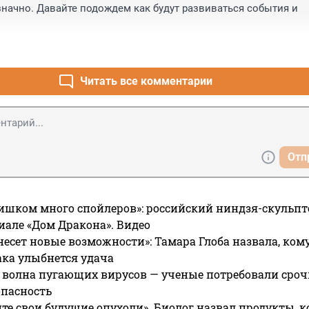
значно. Давайте подождем как будут развиваться события и 
Читать все комментарии
Отп
ишком много спойлеров»: российский ниндзя-скульпт
риале «Дом Дракона». Видео
несет новые возможности»: Тамара Глоба назвала, кому
ака улыбнется удача
 волна пугающих вирусов — ученые потребовали сроч
опасность
те свои будущие опухоли». Биолог назвал продукты, 