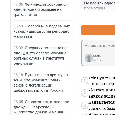
Не всё так одно
17:06
Финляндия собирается
посмотрим.
ввести новый экзамен на
гражданство
16:50
«Газпром»: в подземных
хранилищах Европы рекордно
мало газа
16:32
Операция пошла не по
плану, и это спасло мужчине
Гость
органы: случай в Институте
Войти
онкологии
16:18
Путин вывел крипту из
«Минус — сл
тени. Что изменит новый
1
снялся в се
закон о легализации
«Август при
цифровых валют в России
2
знаков зоди
Надвигается
16:05
Севастополь атаковали
3
дважды. Повреждены
усилить без
множество домов и машин
«Сами корми