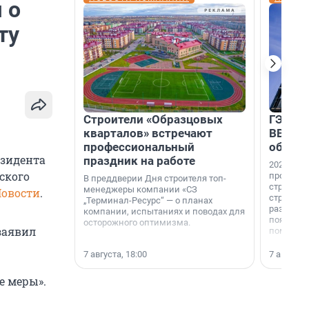
 о
ту
Строители «Образцовых
ГЭС, м
кварталов» встречают
ВВП: в
профессиональный
об ист
езидента
праздник на работе
2026-й —
ского
професси
В преддверии Дня строителя топ-
строителе
менеджеры компании «СЗ
Новости
.
строителя
„Терминал-Ресурс“ — о планах
раз. В ГК
компании, испытаниях и поводах для
появился
осторожного оптимизма.
 заявил
поменяла
7 августа, 18:00
7 августа,
е меры».