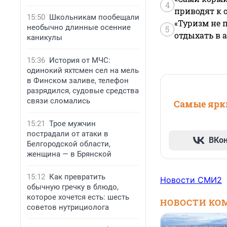
4
приводят к 
15:50
Школьникам пообещали
«Туризм не 
необычно длинные осенние
5
отдыхать в а
каникулы
15:36
История от МЧС:
одинокий яхтсмен сел на мель
в Финском заливе, телефон
разрядился, судовые средства
связи сломались
Самые ярки
15:21
Трое мужчин
пострадали от атаки в
ВКо
Белгородской области,
женщина — в Брянской
15:12
Как превратить
Новости СМИ2
обычную гречку в блюдо,
которое хочется есть: шесть
НОВОСТИ КО
советов нутрициолога