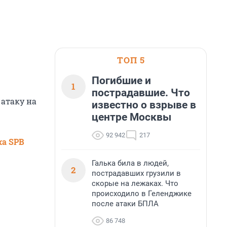
ТОП 5
Погибшие и
1
пострадавшие. Что
 атаку на
известно о взрыве в
центре Москвы
92 942
217
ка SPB
Галька била в людей,
2
пострадавших грузили в
скорые на лежаках. Что
происходило в Геленджике
после атаки БПЛА
86 748