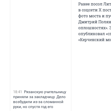
Ранее посол Ли
в соцсети X пос
фото моста и п
Дмитрий Полянс
оплошностях». 
опубликовал «сп
«Керченский мо
18:41
Рязанскую учительницу
приняли за закладчицу. Дело
возбудили из-за сломанной
руки, но спустя год его