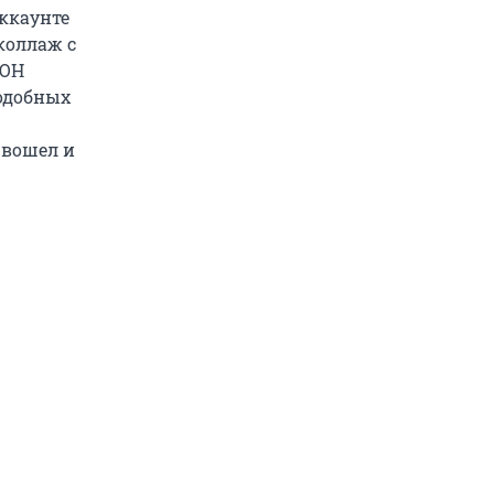
ккаунте
коллаж с
ООН
одобных
 вошел и