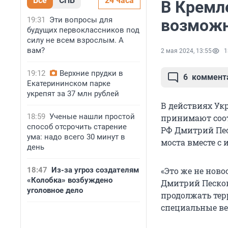
Все
СПБ
24 часа
В Кремле
19:31
Эти вопросы для
возможн
будущих первоклассников под
силу не всем взрослым. А
вам?
2 мая 2024, 13:55
1
19:12
Верхние прудки в
6
коммент
Екатерининском парке
укрепят за 37 млн рублей
В действиях Ук
18:59
Ученые нашли простой
принимают соот
способ отсрочить старение
РФ Дмитрий Пес
ума: надо всего 30 минут в
моста вместе с
день
18:47
Из-за угроз создателям
«Это же не ново
«Колобка» возбуждено
Дмитрий Песков
уголовное дело
продолжать тер
специальные ве