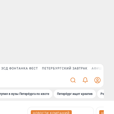
ЗСД ФОНТАНКА ФЕСТ
ПЕТЕРБУРГСКИЙ ЗАВТРАК
АФИША PLUS
тупил в вузы Петербурга по квоте
Петербург ищет креатив
Рейтинги
НОВОСТИ КОМПАНИЙ
НОВОС