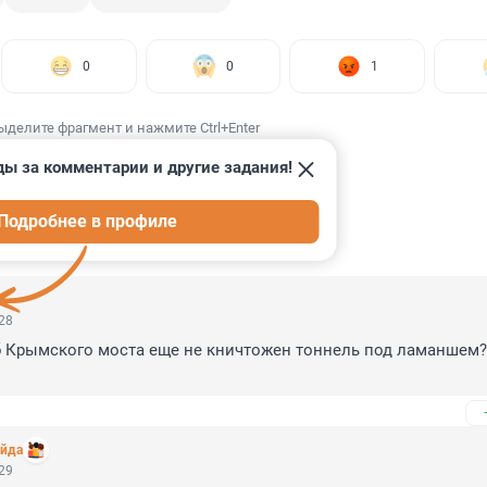
0
0
1
ыделите фрагмент и нажмите Ctrl+Enter
ды за комментарии и другие задания!
Подробнее в профиле
ИИ
6
:28
б Крымского моста еще не кничтожен тоннель под ламаншем?
ойда
:29