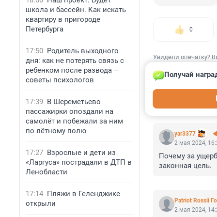
18:00
Наш проект: Будет
школа и бассейн. Как искать
квартиру в пригороде
Петербурга
0
17:50
Родитель выходного
Увидели опечатку? В
дня: как не потерять связь с
ребенком после развода —
Получай награ
советы психологов
17:39
В Шереметьево
КОММЕНТАР
пассажирки опоздали на
самолёт и побежали за ним
по лётному полю
yar3377
2 мая 2024, 16
17:27
Взрослые и дети из
Почему за ущер
«Ларгуса» пострадали в ДТП в
законная цель.
Ленобласти
17:14
Пляжи в Геленджике
Patriot Rossii Г
открыли
2 мая 2024, 14