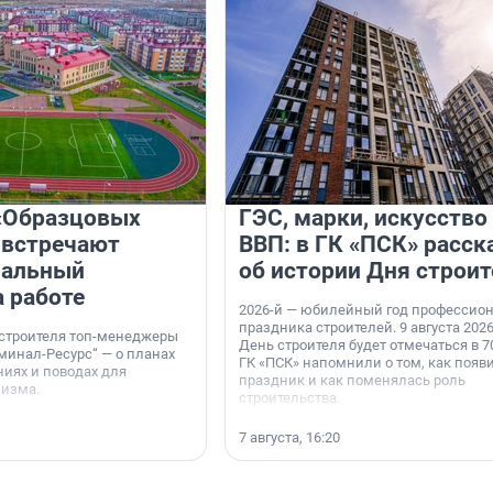
«Образцовых
ГЭС, марки, искусство
 встречают
ВВП: в ГК «ПСК» расск
нальный
об истории Дня строит
а работе
2026-й — юбилейный год профессио
праздника строителей. 9 августа 2026
 строителя топ-менеджеры
День строителя будет отмечаться в 70
минал-Ресурс“ — о планах
ГК «ПСК» напомнили о том, как появ
иях и поводах для
праздник и как поменялась роль
мизма.
строительства.
7 августа, 16:20