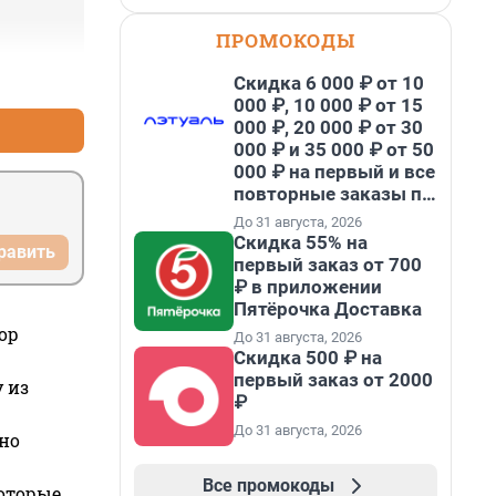
ПРОМОКОДЫ
+2
–2
Скидка 6 000 ₽ от 10
000 ₽, 10 000 ₽ от 15
000 ₽, 20 000 ₽ от 30
000 ₽ и 35 000 ₽ от 50
000 ₽ на первый и все
повторные заказы по
промокоду НАБЕРИ
До 31 августа, 2026
Скидка 55% на
равить
первый заказ от 700
₽ в приложении
Пятёрочка Доставка
ор
До 31 августа, 2026
Скидка 500 ₽ на
первый заказ от 2000
 из
₽
До 31 августа, 2026
но
Все промокоды
которые