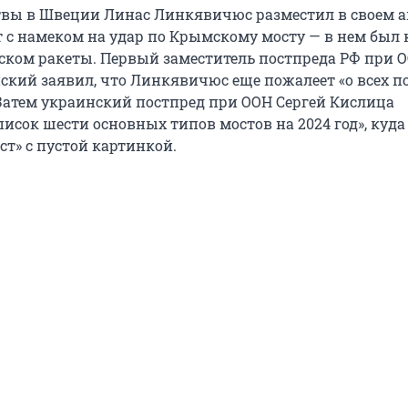
твы в Швеции Линас Линкявичюс разместил в своем а
т с намеком на удар по Крымскому мосту — в нем был 
уском ракеты. Первый заместитель постпреда РФ при 
кий заявил, что Линкявичюс еще пожалеет «о всех п
Затем украинский постпред при ООН Сергей Кислица
исок шести основных типов мостов на 2024 год», куда
ст» с пустой картинкой.