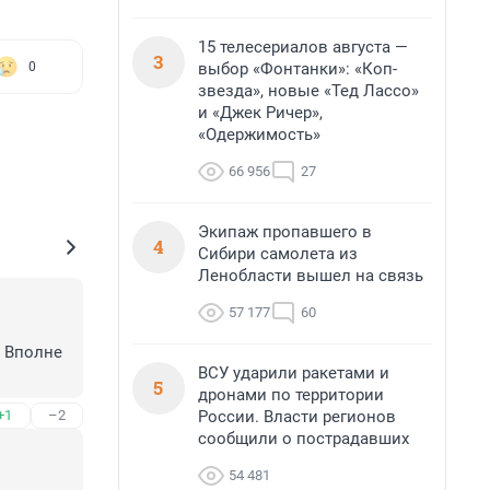
15 телесериалов августа —
3
выбор «Фонтанки»: «Коп-
0
звезда», новые «Тед Лассо»
и «Джек Ричер»,
«Одержимость»
66 956
27
Экипаж пропавшего в
4
Сибири самолета из
Ленобласти вышел на связь
57 177
60
 Вполне 
ВСУ ударили ракетами и
5
дронами по территории
России. Власти регионов
+1
–2
сообщили о пострадавших
54 481