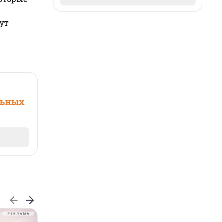
ут
льных