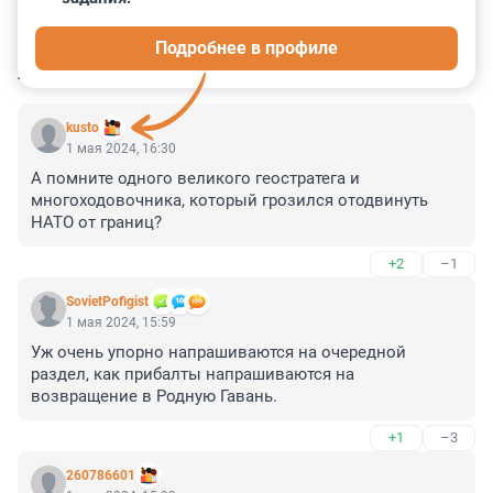
1
0
0
2
0
Подробнее в профиле
КОММЕНТАРИИ
15
kusto
1 мая 2024, 16:30
А помните одного великого геостратега и 
многоходовочника, который грозился отодвинуть 
НАТО от границ?
+2
–1
SovietPofigist
1 мая 2024, 15:59
Уж очень упорно напрашиваются на очередной 
раздел, как прибалты напрашиваются на 
возвращение в Родную Гавань.
+1
–3
260786601