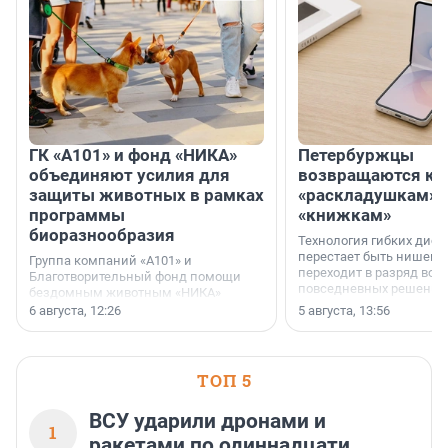
ГК «А101» и фонд «НИКА»
Петербуржцы
объединяют усилия для
возвращаются к
защиты животных в рамках
«раскладушкам» 
программы
«книжкам»
биоразнообразия
Технология гибких дисп
перестает быть нишевы
Группа компаний «А101» и
переходит в разряд вос
Благотворительный фонд помощи
повседневных решений
бездомным животным «НИКА»
заключили соглашение о
6 августа, 12:26
5 августа, 13:56
стратегическом сотрудничестве.
ТОП 5
ВСУ ударили дронами и
1
ракетами по одиннадцати