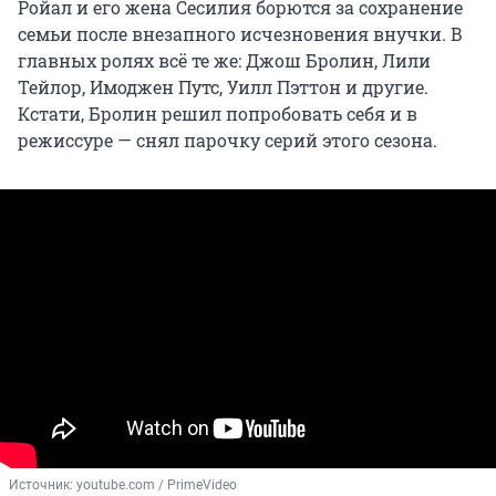
Ройал и его жена Сесилия борются за сохранение
семьи после внезапного исчезновения внучки. В
главных ролях всё те же: Джош Бролин, Лили
Тейлор, Имоджен Путс, Уилл Пэттон и другие.
Кстати, Бролин решил попробовать себя и в
режиссуре — снял парочку серий этого сезона.
Источник: 
youtube.com / PrimeVideo