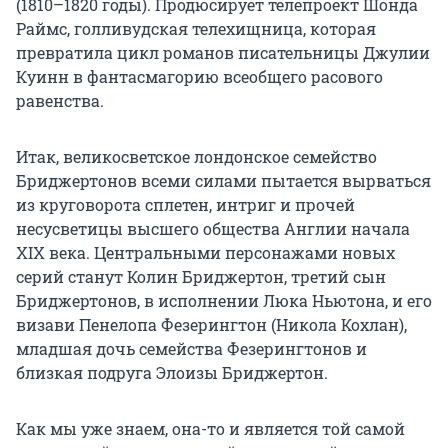
(1810–1820 годы). Продюсирует телепроект Шонда
Раймс, голливудская телехищница, которая
превратила цикл романов писательницы Джулии
Куинн в фантасмагорию всеобщего расового
равенства.
Итак, великосветское лондонское семейство
Бриджертонов всеми силами пытается вырваться
из круговорота сплетен, интриг и прочей
несусветицы высшего общества Англии начала
XIX века. Центральными персонажами новых
серий станут Колин Бриджертон, третий сын
Бриджертонов, в исполнении Люка Ньютона, и его
визави Пенелопа Фезерингтон (Никола Кохлан),
младшая дочь семейства Фезерингтонов и
близкая подруга Элоизы Бриджертон.
Как мы уже знаем, она-то и является той самой