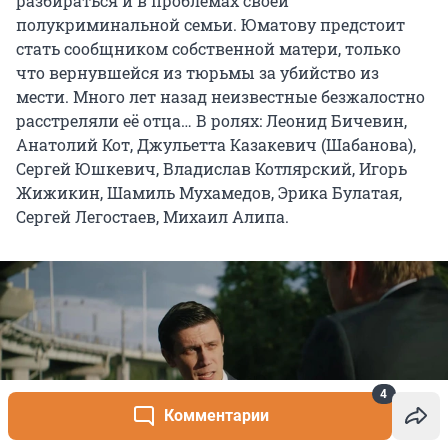
разбираться и в проблемах своей
полукриминальной семьи. Юматову предстоит
стать сообщником собственной матери, только
что вернувшейся из тюрьмы за убийство из
мести. Много лет назад неизвестные безжалостно
расстреляли её отца… В ролях: Леонид Бичевин,
Анатолий Кот, Джульетта Казакевич (Шабанова),
Сергей Юшкевич, Владислав Котлярский, Игорь
Жижикин, Шамиль Мухамедов, Эрика Булатая,
Сергей Легостаев, Михаил Алипа.
4
Комментарии