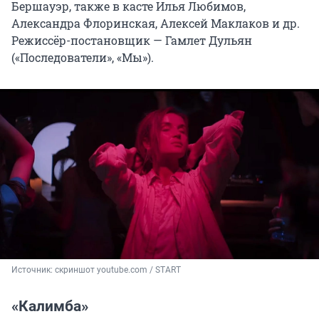
Бершауэр, также в касте Илья Любимов,
Александра Флоринская, Алексей Маклаков и др.
Режиссёр-постановщик — Гамлет Дульян
(«Последователи», «Мы»).
Источник: 
скриншот youtube.com / START
«Калимба»