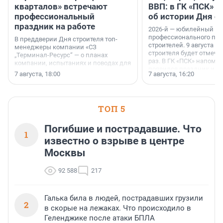
кварталов» встречают
ВВП: в ГК «ПСК» р
профессиональный
об истории Дня с
праздник на работе
2026-й — юбилейный го
профессионального пр
В преддверии Дня строителя топ-
строителей. 9 августа 2
менеджеры компании «СЗ
строителя будет отмечат
„Терминал-Ресурс“ — о планах
раз. В ГК «ПСК» напомни
компании, испытаниях и поводах для
появился праздник и к
осторожного оптимизма.
7 августа, 18:00
7 августа, 16:20
поменялась роль строит
ТОП 5
Погибшие и пострадавшие. Что
1
известно о взрыве в центре
Москвы
92 588
217
Галька била в людей, пострадавших грузили
2
в скорые на лежаках. Что происходило в
Геленджике после атаки БПЛА