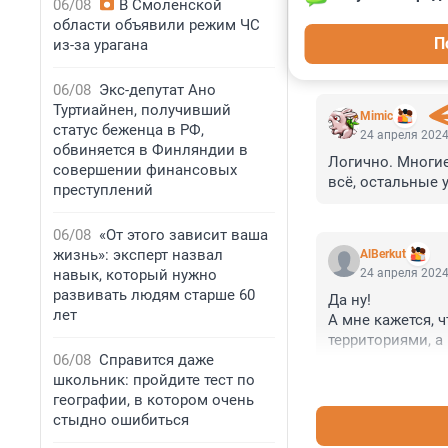
06/08
В Смоленской
области объявили режим ЧС
П
из-за урагана
КОММЕНТАР
06/08
Экс-депутат Ано
Туртиайнен, получивший
Mimic
статус беженца в РФ,
24 апреля 2024
обвиняется в Финляндии в
Логично. Многие
совершении финансовых
всё, остальные у
преступлений
06/08
«От этого зависит ваша
жизнь»: эксперт назвал
AlBerkut
навык, который нужно
24 апреля 2024
развивать людям старше 60
Да ну!

лет
А мне кажется, ч
территориями, а
06/08
Справится даже
на 0 методами Л
школьник: пройдите тест по
географии, в котором очень
стыдно ошибиться