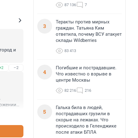
87 136
7
Теракты против мирных
3
граждан. Татьяна Ким
ответила, почему ВСУ атакует
склады Wildberries
ород и 
83 413
Погибшие и пострадавшие.
+2
–2
4
Что известно о взрыве в
центре Москвы
82 216
216
 
ожении 
Галька била в людей,
5
пострадавших грузили в
+1
–7
скорые на лежаках. Что
происходило в Геленджике
после атаки БПЛА