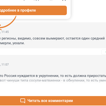
одробнее в профиле
ИИ
35
, 11:45
 регионы, видимо, совсем вымирают, остается один средний г
мерли, уехали.
, 11:07
то Россия нуждается в укрупнении, то есть должна приростать
 вот чинуши типа сосули-матвиенки - в обнулении, то есть умн
аврентий Палыча...
Читать все комментарии