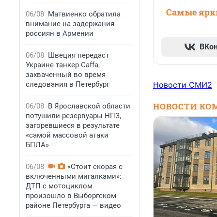
Самые ярки
06/08
Матвиенко обратила
внимание на задержания
россиян в Армении
ВКо
06/08
Швеция передаст
Украине танкер Caffa,
захваченный во время
следования в Петербург
Новости СМИ2
НОВОСТИ КО
06/08
В Ярославской области
потушили резервуары НПЗ,
загоревшиеся в результате
«самой массовой атаки
БПЛА»
06/08
«Стоит скорая с
включенными мигалками»:
ДТП с мотоциклом
произошло в Выборгском
районе Петербурга — видео