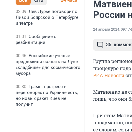
Все
СПБ
24 часа
Матвиенк
02:09
Лев Лурье поговорит с
России 
Лизой Боярской о Петербурге
и театре
24 апреля 2024, 09:17
01:01
Сообщение о
реабилитации
35
коммен
00:46
Российские ученые
Группа регионов
предложили создать на Луне
«кладбище» для космического
процедуре надо
мусора
РИА Новости
сп
00:30
Трамп: прогресс в
Матвиенко не ст
переговорах по Украине есть,
но новых ракет Киев не
лишь, что они 
получит
При этом Матви
продуманно, по
ее словам, если