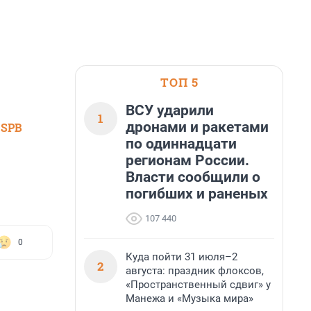
ТОП 5
ВСУ ударили
1
дронами и ракетами
 SPB
по одиннадцати
регионам России.
Власти сообщили о
погибших и раненых
107 440
0
Куда пойти 31 июля–2
2
августа: праздник флоксов,
«Пространственный сдвиг» у
Манежа и «Музыка мира»