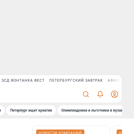
ЗСД ФОНТАНКА ФЕСТ
ПЕТЕРБУРГСКИЙ ЗАВТРАК
АФИША PLUS
и
Петербург ищет креатив
Олимпиадники и льготники в вузах СПб
НОВОСТИ КОМПАНИЙ
НОВОС