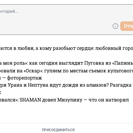
Отп
ются в любви, а кому разобьют сердце: любовный гор
а моя роль»: как сегодня выглядит Пуговка из «Папин
овали на «Оскар»: гуляем по местам съемок культово
я — фоторепортаж
ри Урана и Нептуна идут дожди из алмазов? Разгадка
х
евался»: SHAMAN довел Мизулину — что он натворил
ПРИСОЕДИНИТЬСЯ