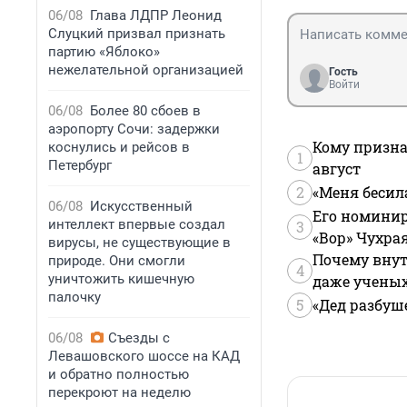
06/08
Глава ЛДПР Леонид
Слуцкий призвал признать
партию «Яблоко»
нежелательной организацией
Гость
Войти
06/08
Более 80 сбоев в
аэропорту Сочи: задержки
Кому призна
коснулись и рейсов в
1
Петербург
август
2
«Меня бесил
06/08
Искусственный
Его номинир
интеллект впервые создал
3
«Вор» Чухра
вирусы, не существующие в
Почему внут
природе. Они смогли
4
уничтожить кишечную
даже учены
палочку
5
«Дед разбуш
06/08
Съезды с
Левашовского шоссе на КАД
и обратно полностью
перекроют на неделю