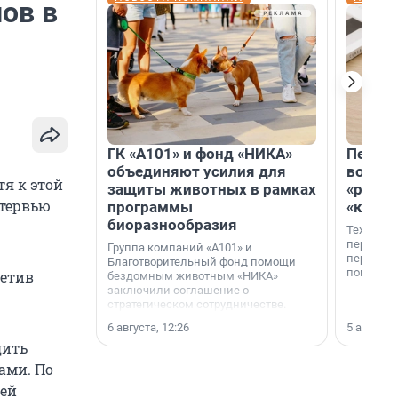
нов в
ГК «А101» и фонд «НИКА»
Петер
объединяют усилия для
возвр
тя к этой
защиты животных в рамках
«раскл
нтервью
программы
«книж
биоразнообразия
Технолог
перестае
Группа компаний «А101» и
переходи
Благотворительный фонд помощи
повседне
метив
бездомным животным «НИКА»
заключили соглашение о
стратегическом сотрудничестве.
6 августа, 12:26
5 августа,
дить
ами. По
дей