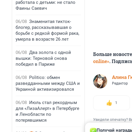
работала с детьми: не стало
Фаины Саевич
06/08
Знаменитая тикток-
блогер, рассказывавшая о
борьбе с редкой формой рака,
умерла в возрасте 26 лет
06/08
Два золота с одной
Больше новост
вышки: Терновой снова
online»
. Подпис
победил в Париже
Алина Г
06/08
Politico: обмен
разведданными между США и
Редактор
Украиной активизировался
06/08
Июль стал рекордным
1
для «ЛизаАлерт» в Петербурге
и Ленобласти по
Увидели опечатку? В
потерявшимся
Получай награды