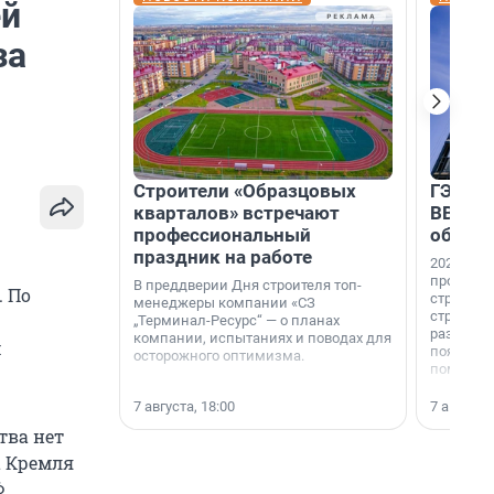
ей
за
Строители «Образцовых
ГЭС, м
кварталов» встречают
ВВП: в
профессиональный
об ист
праздник на работе
2026-й —
професси
В преддверии Дня строителя топ-
. По
строителе
менеджеры компании «СЗ
строителя
„Терминал-Ресурс“ — о планах
раз. В ГК
компании, испытаниях и поводах для
м
появился
осторожного оптимизма.
поменяла
7 августа, 18:00
7 августа,
тва нет
а Кремля
Ф