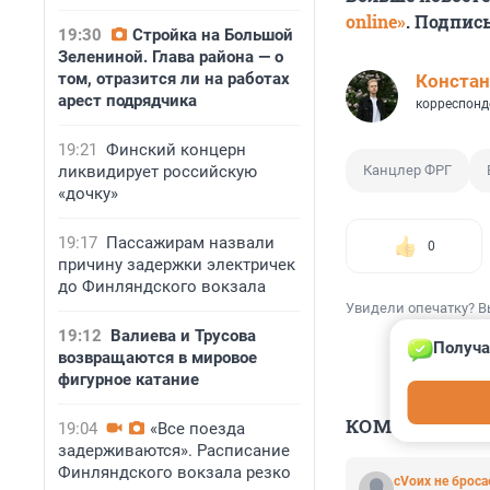
online»
. Подпис
19:30
Стройка на Большой
Зелениной. Глава района — о
том, отразится ли на работах
Констан
арест подрядчика
корреспонд
19:21
Финский концерн
ликвидирует российскую
Канцлер ФРГ
«дочку»
19:17
Пассажирам назвали
0
причину задержки электричек
до Финляндского вокзала
Увидели опечатку? В
19:12
Валиева и Трусова
Получа
возвращаются в мировое
фигурное катание
КОММЕНТАР
19:04
«Все поезда
задерживаются». Расписание
Финляндского вокзала резко
сVоих не брос