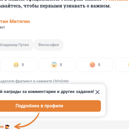
ывайтесь, чтобы первыми узнавать о важном.
тин Митягин
ент
Владимир Путин
Философия
0
0
0
ыделите фрагмент и нажмите Ctrl+Enter
й награды за комментарии и другие задания!
Подробнее в профиле
ИИ
29
аем