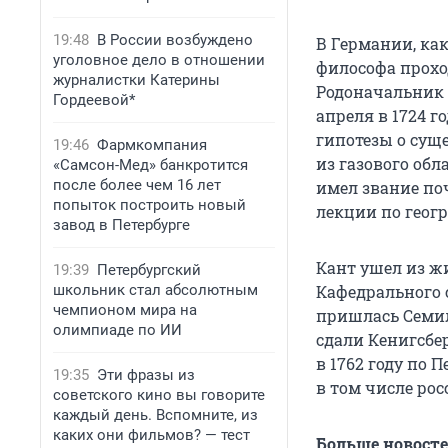
19:48
В России возбуждено
В Германии, как
уголовное дело в отношении
философа прохо
журналистки Катерины
Родоначальник 
Гордеевой*
апреля в 1724 г
гипотезы о сущ
19:46
Фармкомпания
из газового обл
«Самсон-Мед» банкротится
после более чем 16 лет
имел звание поч
попыток построить новый
лекции по геог
завод в Петербурге
Кант ушел из жи
19:39
Петербургский
школьник стал абсолютным
Кафедрального с
чемпионом мира на
пришлась Семиле
олимпиаде по ИИ
сдали Кенигсбер
в 1762 году по 
19:35
Эти фразы из
в том числе ро
советского кино вы говорите
каждый день. Вспомните, из
каких они фильмов? — тест
Больше новост