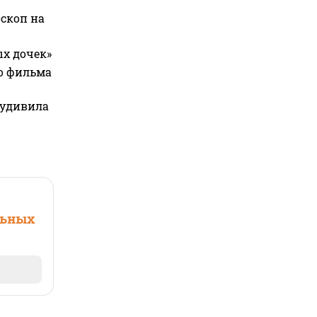
оскоп на
ых дочек»
го фильма
 удивила
льных