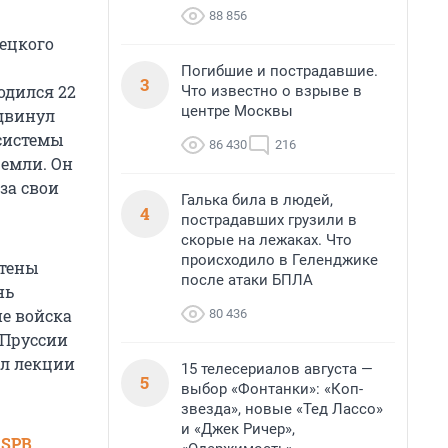
88 856
мецкого
Погибшие и пострадавшие.
3
одился 22
Что известно о взрыве в
центре Москвы
ыдвинул
 системы
86 430
216
Земли. Он
за свои
Галька била в людей,
4
пострадавших грузили в
скорые на лежаках. Что
происходило в Геленджике
стены
после атаки БПЛА
нь
ие войска
80 436
 Пруссии
ал лекции
15 телесериалов августа —
5
выбор «Фонтанки»: «Коп-
звезда», новые «Тед Лассо»
и «Джек Ричер»,
 SPB