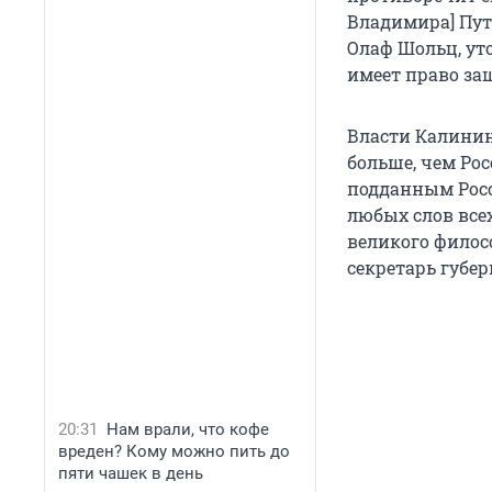
Владимира] Пут
Олаф Шольц, уто
имеет право за
Власти Калинин
больше, чем Рос
подданным Росс
любых слов вс
великого филос
секретарь губе
20:31
Нам врали, что кофе
вреден? Кому можно пить до
пяти чашек в день