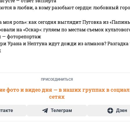
вгусте — ответ эксперта
ются в любви, а кому разобьют сердце: любовный гор
а моя роль»: как сегодня выглядит Пуговка из «Папин
овали на «Оскар»: гуляем по местам съемок культово
я — фоторепортаж
ри Урана и Нептуна идут дожди из алмазов? Разгадка
х
ПРИСОЕДИНИТЬСЯ
е фото и видео дня — в наших группах в социа
сетях
нтакте
Телеграм
Дзен