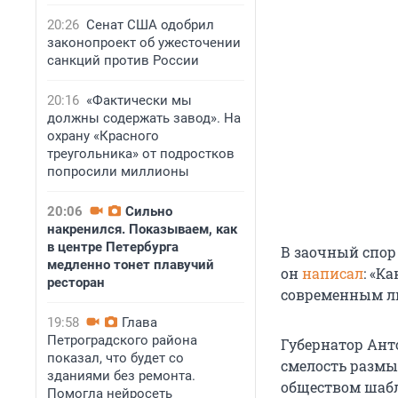
20:26
Сенат США одобрил
законопроект об ужесточении
санкций против России
20:16
«Фактически мы
должны содержать завод». На
охрану «Красного
треугольника» от подростков
попросили миллионы
20:06
Сильно
накренился. Показываем, как
в центре Петербурга
В заочный спор
медленно тонет плавучий
он
написал
: «К
ресторан
современным л
19:58
Глава
Петроградского района
Губернатор Ант
показал, что будет со
смелость размы
зданиями без ремонта.
обществом шабл
Помогла нейросеть