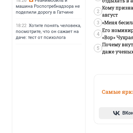
отдыхать в а
18:26
Реанимобиль и
машина Роспотребнадзора не
Кому призна
2
поделили дорогу в Гатчине
август
3
«Меня бесил
18:22
Хотите понять человека,
Его номинир
посмотрите, что он сажает на
4
«Вор» Чухра
даче: тест от психолога
Почему внут
5
даже учены
Самые ярки
ВКо