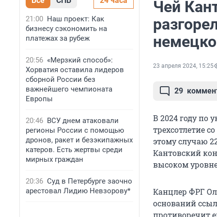
Все
СПБ
24 часа
Чей Кан
21:00
Наш проект: Как
разгорел
бизнесу сэкономить на
немецко
платежах за рубеж
20:56
«Мерзкий способ»:
23 апреля 2024, 15:25
Хорватия оставила лидеров
сборной России без
важнейшего чемпионата
29
коммен
Европы
В 2024 году по
20:46
ВСУ днем атаковали
трехсотлетие с
регионы России с помощью
дронов, ракет и безэкипажных
этому случаю 2
катеров. Есть жертвы среди
Кантовский кон
мирных граждан
высоком уровне
20:36
Суд в Петербурге заочно
арестовал Лидию Невзорову*
Канцлер ФРГ О
оснований ссыл
противоречит е