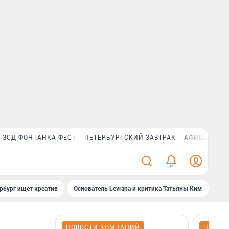
ЗСД ФОНТАНКА ФЕСТ
ПЕТЕРБУРГСКИЙ ЗАВТРАК
АФИША PLUS
рбург ищет креатив
Основатель Levrana и критика Татьяны Ким
Зач
НОВОСТИ КОМПАНИЙ
НОВОС