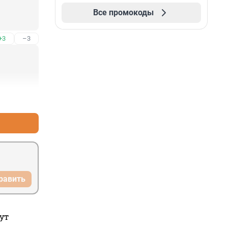
Все промокоды
+3
–3
+4
–6
равить
ут