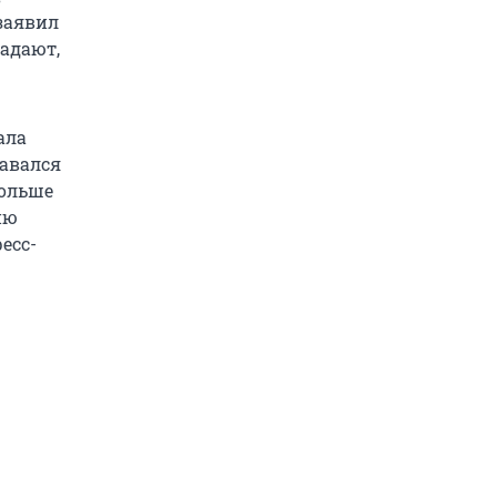
заявил
падают,
ала
тавался
больше
ию
есс-