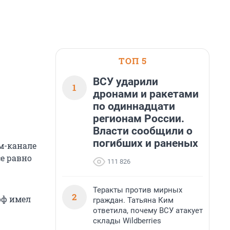
ТОП 5
ВСУ ударили
1
дронами и ракетами
по одиннадцати
регионам России.
Власти сообщили о
погибших и раненых
м-канале
се равно
111 826
Теракты против мирных
2
оф имел
граждан. Татьяна Ким
ответила, почему ВСУ атакует
склады Wildberries