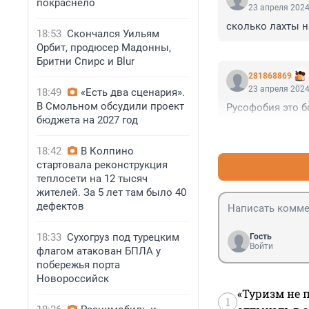
покраснело
23 апреля 2024
сколько лахты н
18:53
Скончался Уильям
Орбит, продюсер Мадонны,
Бритни Спирс и Blur
281868869
23 апреля 2024
18:49
«Есть два сценария».
В Смольном обсудили проект
Русофобия это 
бюджета на 2027 год
18:42
В Колпино
стартовала реконструкция
теплосети на 12 тысяч
жителей. За 5 лет там было 40
дефектов
18:33
Сухогруз под турецким
Гость
Войти
флагом атакован БПЛА у
побережья порта
Новороссийск
«Туризм не 
1