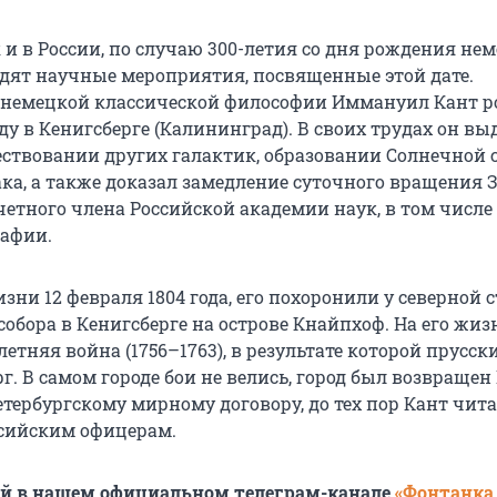
 и в России, по случаю 300-летия со дня рождения не
дят научные мероприятия, посвященные этой дате.
немецкой классической философии Иммануил Кант р
оду в Кенигсберге (Калининград). В своих трудах он в
ествовании других галактик, образовании Солнечной
ака, а также доказал замедление суточного вращения 
етного члена Российской академии наук, в том числе 
рафии.
зни 12 февраля 1804 года, его похоронили у северной 
обора в Кенигсберге на острове Кнайпхоф. На его жиз
тняя война (1756–1763), в результате которой прусск
г. В самом городе бои не велись, город был возвращен
Петербургскому мирному договору, до тех пор Кант чит
ссийским офицерам.
ей в нашем официальном телеграм-канале
«Фонтанка