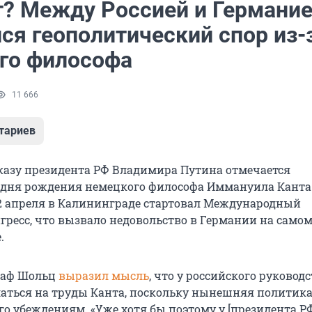
т? Между Россией и Германи
ся геополитический спор из-
го философа
11 666
тариев
 указу президента РФ Владимира Путина отмечается
о дня рождения немецкого философа Иммануила Канта
2 апреля в Калининграде стартовал Международный
гресс, что вызвало недовольство в Германии на само
.
лаф Шольц
выразил мысль
, что у российского руководс
аться на труды Канта, поскольку нынешняя политик
го убеждениям. «Уже хотя бы поэтому у [президента Р