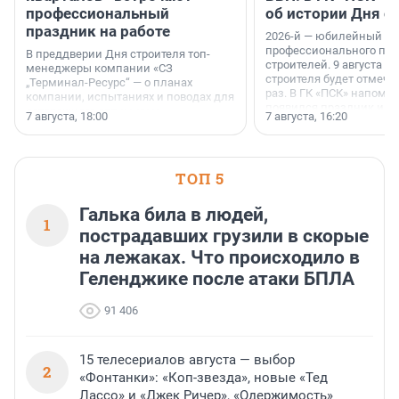
профессиональный
об истории Дня с
праздник на работе
2026-й — юбилейный го
профессионального пр
В преддверии Дня строителя топ-
строителей. 9 августа 2
менеджеры компании «СЗ
строителя будет отмечат
„Терминал-Ресурс“ — о планах
раз. В ГК «ПСК» напомни
компании, испытаниях и поводах для
появился праздник и к
осторожного оптимизма.
7 августа, 18:00
7 августа, 16:20
поменялась роль строит
ТОП 5
Галька била в людей,
1
пострадавших грузили в скорые
на лежаках. Что происходило в
Геленджике после атаки БПЛА
91 406
15 телесериалов августа — выбор
2
«Фонтанки»: «Коп-звезда», новые «Тед
Лассо» и «Джек Ричер», «Одержимость»