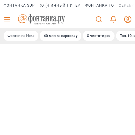
ФОНТАНКА SUP
(ОТ)ЛИЧНЫЙ ПИТЕР
ФОНТАНКА ГО
СЕРЕБР
Фонтан на Неве
40 млн за парковку
О чистоте рек
Топ-10, 