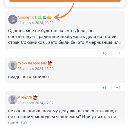
КОММЕНТАРИИ
35
Annonym91
23 апреля 2024, 13:38
Сдается мне не будет не какого Дела , не 
соответсвует традициям возбуждать дела на гостей 
стран Союзников , зато были бы это Американцы или 
Итальянцы или там немцы уже все бы было 
+6
–1
возбуждено имею ввиду дело .

А Так это просто показывает другим гостям РФ из 
сVоих не бросаем
Дружественных стран слабость Внутренней 
23 апреля 2024, 13:20
Российской правовой Системы которая не готова из 
везде поторопился
за возможных внешне политических последствий 
возбуждать дела уголовные на совершивших их , И 
+1
–1
это видят теже самые Узбеки , Азербайджанцы , 
Таджики и какая то часть начинает совершать 
Mikle776
преступления потому что система сама показывает 
23 апреля 2024, 12:07
им слабость потому что преследует более Честных 
не очень понял: почему девушка легла спать одна, а 
людей или тех кто совершает преступления более 
не со своим молодым человеком? Или у них так не 
легкой тяжести которые наказываются Штрафом или 
принято?
Работами вот над чем надо задуматься