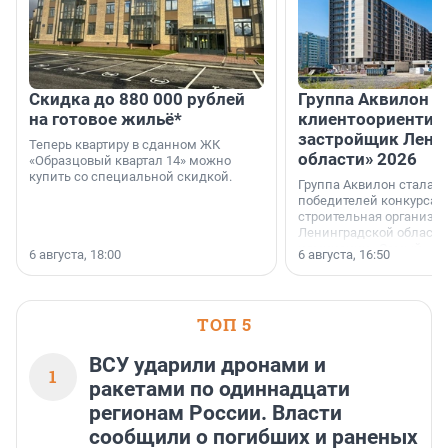
Скидка до 880 000 рублей
Группа Аквилон 
на готовое жильё*
клиентоориентир
застройщик Лени
Теперь квартиру в сданном ЖК
области» 2026
«Образцовый квартал 14» можно
купить со специальной скидкой.
Группа Аквилон стала 
победителей конкурса 
строительная организа
Ленинградской области 
номинации «Самый
6 августа, 18:00
6 августа, 16:50
клиентоориентированн
застройщик Ленинград
области».
ТОП 5
ВСУ ударили дронами и
1
ракетами по одиннадцати
регионам России. Власти
сообщили о погибших и раненых