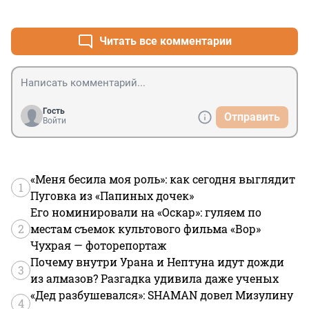
+1
–2
Читать все комментарии
Гость
Отправить
Войти
«Меня бесила моя роль»: как сегодня выглядит
1
Пуговка из «Папиных дочек»
Его номинировали на «Оскар»: гуляем по
2
местам съемок культового фильма «Вор»
Чухрая — фоторепортаж
Почему внутри Урана и Нептуна идут дожди
3
из алмазов? Разгадка удивила даже ученых
«Дед разбушевался»: SHAMAN довел Мизулину
4