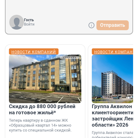
Гость
Войти
Отправить
НОВОСТИ КОМПАНИЙ
НОВОСТИ КОМПАНИ
Скидка до 880 000 рублей
Группа Аквилон 
на готовое жильё*
клиентоориентир
застройщик Лени
Теперь квартиру в сданном ЖК
области» 2026
«Образцовый квартал 14» можно
купить со специальной скидкой.
Группа Аквилон стала 
победителей конкурса 