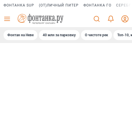
ФОНТАНКА SUP
(ОТ)ЛИЧНЫЙ ПИТЕР
ФОНТАНКА ГО
СЕРЕБР
Фонтан на Неве
40 млн за парковку
О чистоте рек
Топ-10, 