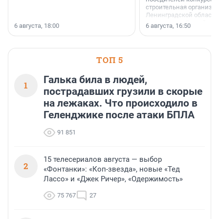
строительная организа
Ленинградской области 
номинации «Самый
6 августа, 18:00
6 августа, 16:50
клиентоориентированн
застройщик Ленинград
области».
ТОП 5
Галька била в людей,
1
пострадавших грузили в скорые
на лежаках. Что происходило в
Геленджике после атаки БПЛА
91 851
15 телесериалов августа — выбор
2
«Фонтанки»: «Коп-звезда», новые «Тед
Лассо» и «Джек Ричер», «Одержимость»
75 767
27