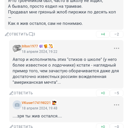
Я-то троечником был, часто в школу не ходил,

А бывало, просто ездил на трамвае.

Продавал мне грязный жлоб пирожки по десять коп 
—

Как я жив остался, сам не понимаю.
+4
–2
ОТВЕТИТЬ
3
triton1977
18 апреля 2024, 19:22
Автор и исполнитель этих "стихов о школе" (у него 
более известное о лодочнике) кстати - наглядный 
пример того, чем зачастую оборачивается даже для 
достаточно известных россиян вожделенная 
"американская мечта"...
+0
–5
ОТВЕТИТЬ
VKuser174198221
18 апреля 2024, 19:48
....зря ты жив остался....
+0
–0
ОТВЕТИТЬ