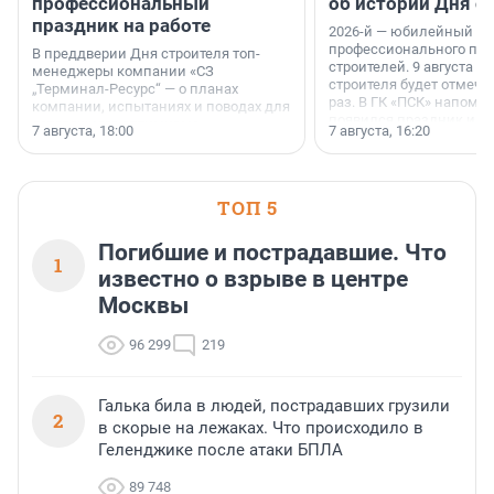
профессиональный
об истории Дня с
праздник на работе
2026-й — юбилейный го
профессионального пр
В преддверии Дня строителя топ-
строителей. 9 августа 2
менеджеры компании «СЗ
строителя будет отмечат
„Терминал-Ресурс“ — о планах
раз. В ГК «ПСК» напомни
компании, испытаниях и поводах для
появился праздник и к
осторожного оптимизма.
7 августа, 18:00
7 августа, 16:20
поменялась роль строит
ТОП 5
Погибшие и пострадавшие. Что
1
известно о взрыве в центре
Москвы
96 299
219
Галька била в людей, пострадавших грузили
2
в скорые на лежаках. Что происходило в
Геленджике после атаки БПЛА
89 748