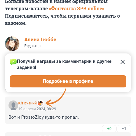
Больше новостей в нашем официальном
телеграм-канале
«Фонтанка SPB online»
.
Подписывайтесь, чтобы первыми узнавать о
важном.
Алина Гюббе
Редактор
Получай награды за комментарии и другие 
задания!
0
0
0
0
0
Подробнее в профиле
КОММЕНТАРИИ
3
Кiт вчений
19 апреля 2024, 08:29
Вот и ProstoZloy куда-то пропал.
+0
–1