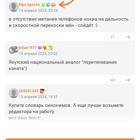
Юра прости
15 апреля 2024, 23:24
в отсутствие метания телефонов нокиа на дальность 
и скоростной переноски жëн - сойдёт :)
+1
–0
triton1977
15 апреля 2024, 20:02
Якутский национальный аналог "перетягивания 
каната")
+0
–0
265041349
15 апреля 2024, 19:51
Купите словарь синонимов. А еще лучше возьмете 
редактора на работу. 

вот ваш текст:

"Тем более что поединки длятся очень быстро. 
+0
–0
Каждая схватка длится до двух побед, при этом 
каждый отдельный раунд длится не больше 10–15 