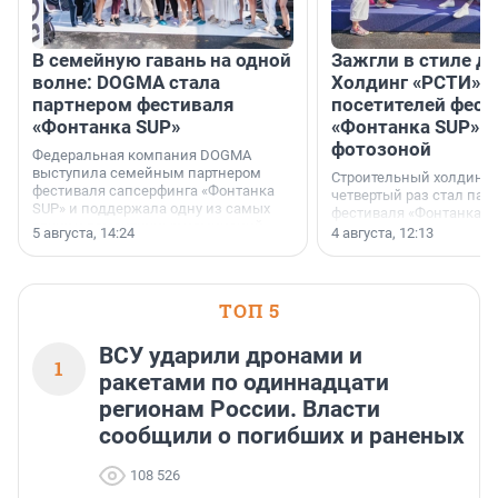
В семейную гавань на одной
Зажгли в стиле ди
волне: DOGMA стала
Холдинг «РСТИ» 
партнером фестиваля
посетителей фест
«Фонтанка SUP»
«Фонтанка SUP» я
фотозоной
Федеральная компания DOGMA
выступила семейным партнером
Строительный холдинг 
фестиваля сапсерфинга «Фонтанка
четвертый раз стал пар
SUP» и поддержала одну из самых
фестиваля «Фонтанка S
ярких и романтичных номинаций —
раз компания стремится
5 августа, 14:24
4 августа, 12:13
«SUP-свадьба».
привезти корпоративну
и подарить настоящий 
посетителям фестиваля
необычной фотозоне.
ТОП 5
ВСУ ударили дронами и
1
ракетами по одиннадцати
регионам России. Власти
сообщили о погибших и раненых
108 526