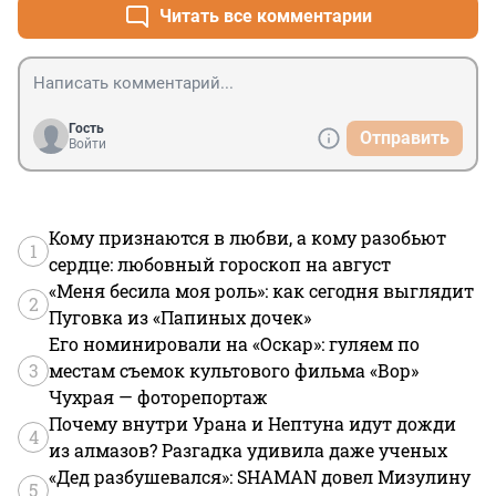
секунд". 

Читать все комментарии
"Длятся очень быстро" - это вообще не по-русски.

Удачи вам. С языком...
Гость
Отправить
Войти
Кому признаются в любви, а кому разобьют
1
сердце: любовный гороскоп на август
«Меня бесила моя роль»: как сегодня выглядит
2
Пуговка из «Папиных дочек»
Его номинировали на «Оскар»: гуляем по
3
местам съемок культового фильма «Вор»
Чухрая — фоторепортаж
Почему внутри Урана и Нептуна идут дожди
4
из алмазов? Разгадка удивила даже ученых
«Дед разбушевался»: SHAMAN довел Мизулину
5