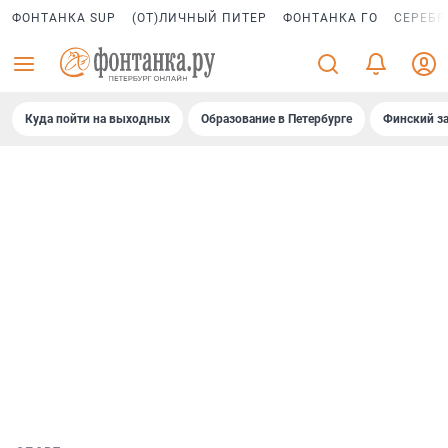
ФОНТАНКА SUP
(ОТ)ЛИЧНЫЙ ПИТЕР
ФОНТАНКА ГО
СЕРЕБР
Куда пойти на выходных
Образование в Петербурге
Финский за