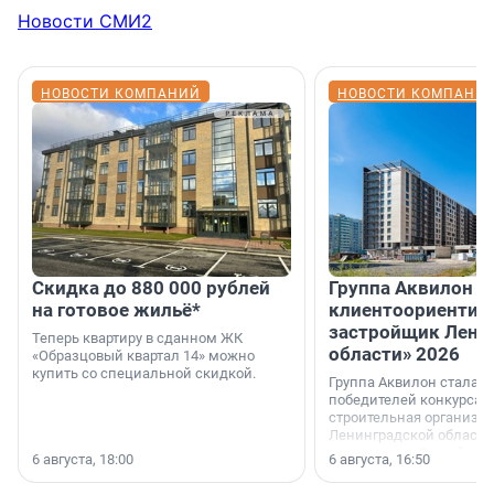
Новости СМИ2
НОВОСТИ КОМПАНИЙ
НОВОСТИ КОМПАНИ
Скидка до 880 000 рублей
Группа Аквилон 
на готовое жильё*
клиентоориентир
застройщик Лени
Теперь квартиру в сданном ЖК
области» 2026
«Образцовый квартал 14» можно
купить со специальной скидкой.
Группа Аквилон стала 
победителей конкурса 
строительная организа
Ленинградской области 
номинации «Самый
6 августа, 18:00
6 августа, 16:50
клиентоориентированн
застройщик Ленинград