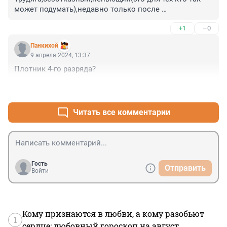
может подумать),недавно только после 
операции,может быть не долечился и на работу 
+1
–0
пошёл т.к. пенсия сами знаете какая.
Панкихой
9 апреля 2024, 13:37
Плотник 4-го разряда?
+2
–1
Читать все комментарии
Гость
Отправить
Войти
Кому признаются в любви, а кому разобьют
1
сердце: любовный гороскоп на август