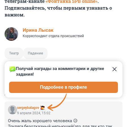
телеграм-канале
«Фонтанка SPB online»
.
Подписывайтесь, чтобы первыми узнавать о
важном.
Ирина Лысак
Корреспондент отдела происшествий
Театр
Падение
Получай награды за комментарии и другие 
задания!
0
0
0
0
0
Подробнее в профиле
КОММЕНТАРИИ
6
sergeybatagov
9 апреля 2024, 15:02
Очень жаль хорошего человека 😥
Трудяга,безотказный,непьющий(это для тех кто так 