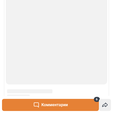
О сайте
Контакты
Техподдержка
Реклама
Наши мероприятия
О компании
Наши вакансии
Статистика канала в MAX
6
Комментарии
Все города сети