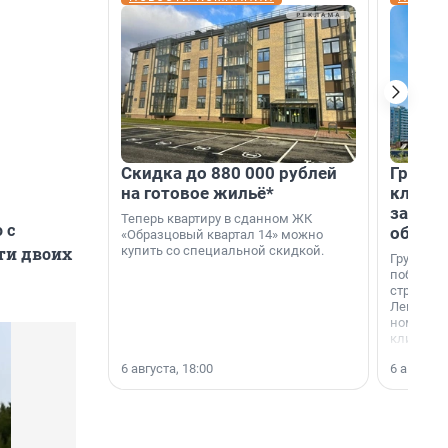
Скидка до 880 000 рублей
Группа
на готовое жильё*
клиен
застро
Теперь квартиру в сданном ЖК
 с
област
«Образцовый квартал 14» можно
купить со специальной скидкой.
ти двоих
Группа А
победите
строител
Ленингра
номинац
клиенто
застройщ
6 августа, 18:00
6 августа,
области»