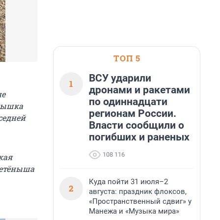
ТОП 5
ВСУ ударили
1
дронами и ракетами
не
по одиннадцати
алышка
регионам России.
седней
Власти сообщили о
погибших и раненых
108 116
кая
детёныша
Куда пойти 31 июля–2
2
августа: праздник флоксов,
«Пространственный сдвиг» у
Манежа и «Музыка мира»