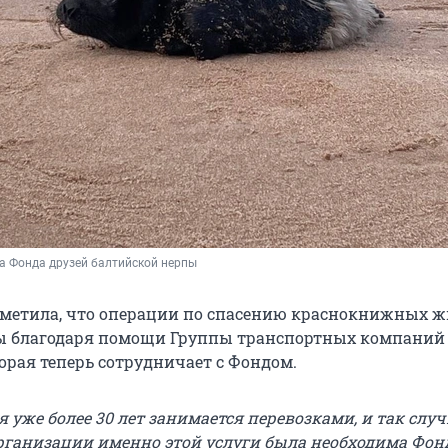
а Фонда друзей балтийской нерпы
тметила, что операции по спасению краснокнижных 
ы благодаря помощи Группы транспортных компаний
торая теперь сотрудничает с Фондом.
уже более 30 лет занимается перевозками, и так случ
рганизации именно этой услуги была необходима Фон