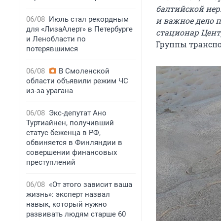
балтийской нер
06/08
Июль стал рекордным
и важное дело 
для «ЛизаАлерт» в Петербурге
стационар Цент
и Ленобласти по
Группы трансп
потерявшимся
06/08
В Смоленской
области объявили режим ЧС
из-за урагана
06/08
Экс-депутат Ано
Туртиайнен, получивший
статус беженца в РФ,
обвиняется в Финляндии в
совершении финансовых
преступлений
06/08
«От этого зависит ваша
жизнь»: эксперт назвал
навык, который нужно
развивать людям старше 60