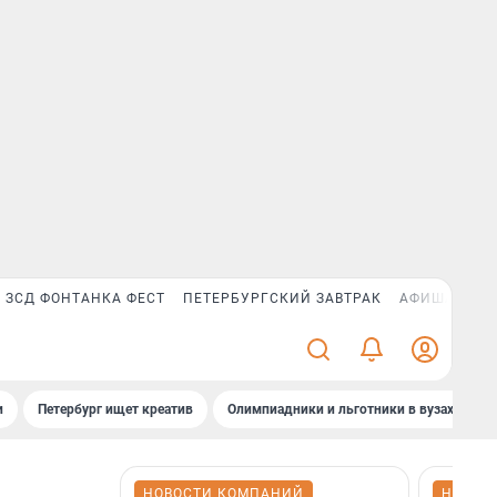
ЗСД ФОНТАНКА ФЕСТ
ПЕТЕРБУРГСКИЙ ЗАВТРАК
АФИША PLUS
и
Петербург ищет креатив
Олимпиадники и льготники в вузах СПб
НОВОСТИ КОМПАНИЙ
НОВОС