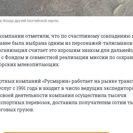
а Фонда друзей балтийской нерпы
компании отметили, что по счастливому совпадению
анее была выбрана одним из персонажей-талисманов
организация считает это хорошим знаком для дальней
 с Фондом и совместной реализации миссии по сохра
морских млекопитающих.
ртных компаний «Русмарин» работает на рынке транс
слуг с 1991 года и входит в число ведущих экспедитор
ы своей деятельности компания осуществила тысячи
спортных перевозок, доставила получателям сотни т
говых грузов.