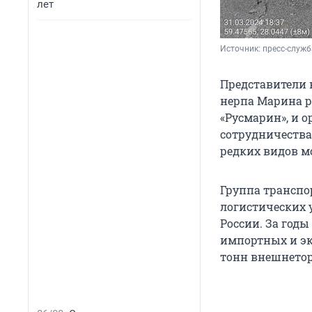
лет
Источник: 
пресс-служб
Представители 
нерпа Марина р
«Русмарин», и 
сотрудничества
редких видов 
Группа транспо
логистических у
России. За год
импортных и эк
тонн внешнетор