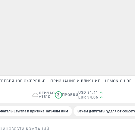
ЕРЕБРЯНОЕ ОЖЕРЕЛЬЕ
ПРИЗНАНИЕ И ВЛИЯНИЕ
LEMON GUIDE
USD 81,41
СЕЙЧАС
3
ПРОБКИ
+18°C
EUR 94,06
ователь Levrana и критика Татьяны Ким
Зачем депутаты удаляют соцсет
ЗНИ
НОВОСТИ КОМПАНИЙ