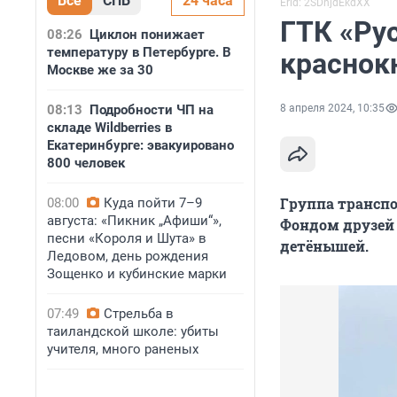
Все
СПБ
24 часа
Erid: 2SDnjdEkdXX
ГТК «Ру
08:26
Циклон понижает
температуру в Петербурге. В
краснок
Москве же за 30
08:13
Подробности ЧП на
8 апреля 2024, 10:35
складе Wildberries в
Екатеринбурге: эвакуировано
800 человек
Группа трансп
08:00
Куда пойти 7–9
августа: «Пикник „Афиши“»,
Фондом друзей 
песни «Короля и Шута» в
детёнышей.
Ледовом, день рождения
Зощенко и кубинские марки
07:49
Стрельба в
таиландской школе: убиты
учителя, много раненых