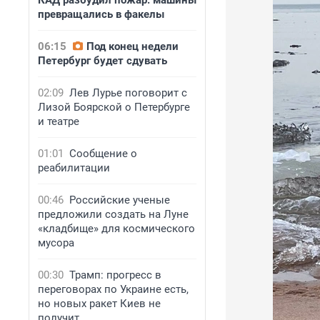
КАД разбудил пожар: машины
превращались в факелы
06:15
Под конец недели
Петербург будет сдувать
02:09
Лев Лурье поговорит с
Лизой Боярской о Петербурге
и театре
01:01
Сообщение о
реабилитации
00:46
Российские ученые
предложили создать на Луне
«кладбище» для космического
мусора
00:30
Трамп: прогресс в
переговорах по Украине есть,
но новых ракет Киев не
получит