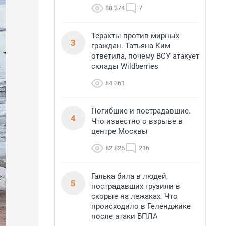
88 374
7
Теракты против мирных
3
граждан. Татьяна Ким
ответила, почему ВСУ атакует
склады Wildberries
84 361
Погибшие и пострадавшие.
4
Что известно о взрыве в
центре Москвы
82 826
216
Галька била в людей,
5
пострадавших грузили в
скорые на лежаках. Что
происходило в Геленджике
после атаки БПЛА