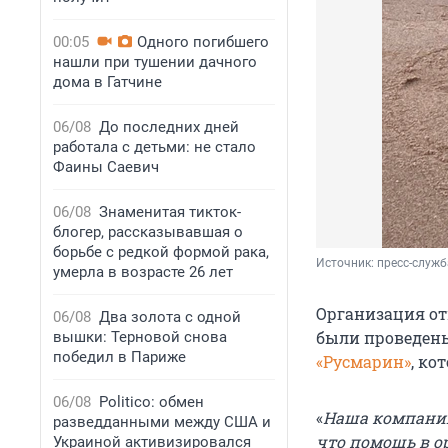
00:05
Одного погибшего
нашли при тушении дачного
дома в Гатчине
06/08
До последних дней
работала с детьми: не стало
Фаины Саевич
06/08
Знаменитая тикток-
блогер, рассказывавшая о
борьбе с редкой формой рака,
Источник: 
пресс-служб
умерла в возрасте 26 лет
Организация о
06/08
Два золота с одной
были проведен
вышки: Терновой снова
победил в Париже
«Русмарин»
, ко
06/08
Politico: обмен
«
Наша компания 
разведданными между США и
что помощь в о
Украиной активизировался