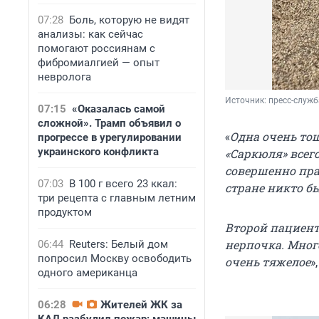
07:28
Боль, которую не видят
анализы: как сейчас
помогают россиянам с
фибромиалгией — опыт
невролога
Источник: 
пресс-служб
07:15
«Оказалась самой
сложной». Трамп объявил о
«
Одна очень то
прогрессе в урегулировании
украинского конфликта
«Саркюля» всег
совершенно пра
07:03
В 100 г всего 23 ккал:
стране никто бы
три рецепта с главным летним
продуктом
Второй пациент
нерпочка. Мног
06:44
Reuters: Белый дом
попросил Москву освободить
очень тяжелое
»
одного американца
06:28
Жителей ЖК за