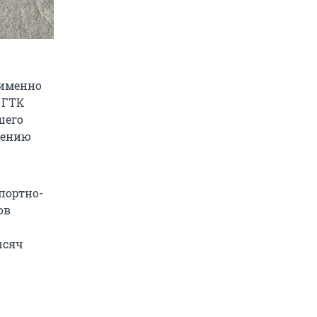
 именно
 ГТК
шего
нению
портно-
ов
ысяч