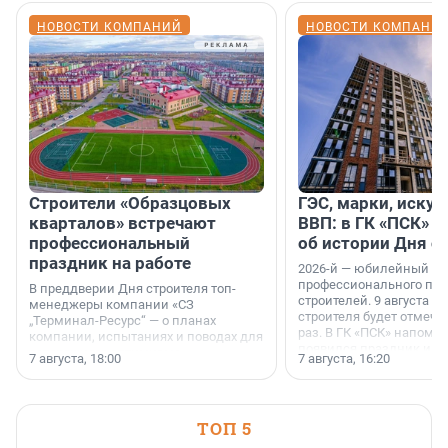
НОВОСТИ КОМПАНИЙ
НОВОСТИ КОМПАНИ
Строители «Образцовых
ГЭС, марки, искус
кварталов» встречают
ВВП: в ГК «ПСК» р
профессиональный
об истории Дня с
праздник на работе
2026-й — юбилейный го
профессионального пр
В преддверии Дня строителя топ-
строителей. 9 августа 2
менеджеры компании «СЗ
строителя будет отмечат
„Терминал-Ресурс“ — о планах
раз. В ГК «ПСК» напомни
компании, испытаниях и поводах для
появился праздник и к
осторожного оптимизма.
7 августа, 18:00
7 августа, 16:20
поменялась роль строит
ТОП 5