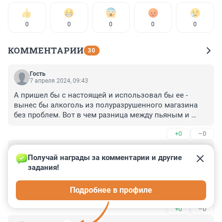
0
0
0
0
0
КОММЕНТАРИИ
30
Гость
7 апреля 2024, 09:43
А пришел бы с настоящей и использовал бы ее - 
вынес бы алкоголь из полуразрушенного магазина 
без проблем. Вот в чем разница между пьяным и 
трезвым.
+0
–0
Гость
6 апреля 2024, 22:51
Получай награды за комментарии и другие 
задания!
Советских гранат боялись,-и уважали! А 
страйкбольских гранат,-даже продавщицы не боятся. 
Подробнее в профиле
Кто будет такую армию уважать? Одна только 
дискредитация. А где Победа?
+0
–0