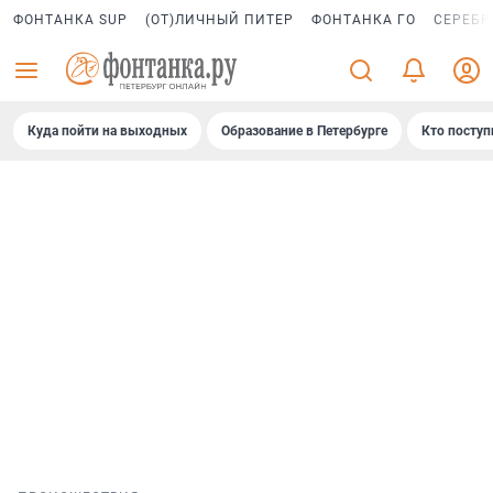
ФОНТАНКА SUP
(ОТ)ЛИЧНЫЙ ПИТЕР
ФОНТАНКА ГО
СЕРЕБР
Куда пойти на выходных
Образование в Петербурге
Кто поступ