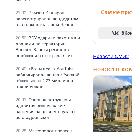
Самые ярки
21:00
Рамзан Кадыров
зарегистрирован кандидатом
на должность главы Чечни
ВКо
20:50
ВСУ ударили ракетами и
дронами по территории
России. Власти регионов
сообщили о пострадавших
Новости СМИ2
НОВОСТИ КО
20:40
«Вот и все…» YouTube
заблокировал канал «Русской
общины» на 1,22 миллиона
подписчиков
20:31
Опасная петрушка и
ядовитая вишня: какие
растения чаще всего путают
со съедобными
20:28
Метеоролог предрек