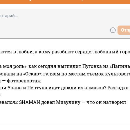
Отп
ются в любви, а кому разобьют сердце: любовный гор
а моя роль»: как сегодня выглядит Пуговка из «Папин
овали на «Оскар»: гуляем по местам съемок культово
я — фоторепортаж
ри Урана и Нептуна идут дожди из алмазов? Разгадка
х
евался»: SHAMAN довел Мизулину — что он натворил