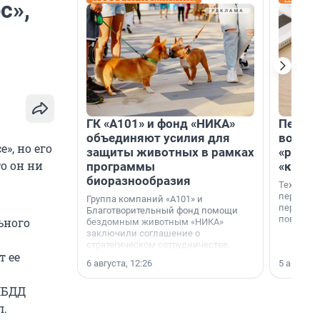
с»,
ГК «А101» и фонд «НИКА»
Петер
объединяют усилия для
возвр
», но его
защиты животных в рамках
«раскл
о он ни
программы
«книж
биоразнообразия
Технолог
перестае
Группа компаний «А101» и
переходи
Благотворительный фонд помощи
повседне
ьного
бездомным животным «НИКА»
заключили соглашение о
стратегическом сотрудничестве.
т ее
6 августа, 12:26
5 августа,
ГИБДД
л.