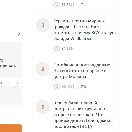
83 832
7
Теракты против мирных
3
граждан. Татьяна Ким
ответила, почему ВСУ атакует
склады Wildberries
81 635
о 
Погибшие и пострадавшие.
ри чем, 
4
Что известно о взрыве в
центре Москвы
+0
–0
80 532
216
Галька била в людей,
5
пострадавших грузили в
скорые на лежаках. Что
+0
–0
происходило в Геленджике
после атаки БПЛА