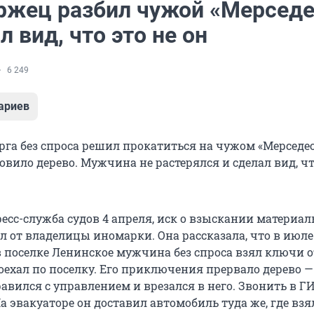
ржец разбил чужой «Мерседе
л вид, что это не он
6 249
ариев
га без спроса решил прокатиться на чужом «Мерседесе
вило дерево. Мужчина не растерялся и сделал вид, чт
есс-служба судов 4 апреля, иск о взыскании материал
л от владелицы иномарки. Она рассказала, что в июле
в поселке Ленинское мужчина без спроса взял ключи о
оехал по поселку. Его приключения прервало дерево —
авился с управлением и врезался в него. Звонить в 
На эвакуаторе он доставил автомобиль туда же, где взя