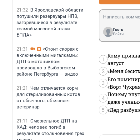
21:32
В Ярославской области
потушили резервуары НПЗ,
загоревшиеся в результате
«самой массовой атаки
Гость
Войти
БПЛА»
21:31
«Стоит скорая с
Кому призна
включенными мигалками»:
1
ДТП с мотоциклом
август
произошло в Выборгском
2
«Меня бесил
районе Петербурга — видео
Его номинир
3
«Вор» Чухра
21:21
Чем отличается корм
Почему внут
для стерилизованных котов
4
от обычного, объясняет
даже учены
ветеринар
5
«Дед разбуш
21:11
Смертельное ДТП на
КАД: человек погиб в
результате столкновения трех
машин