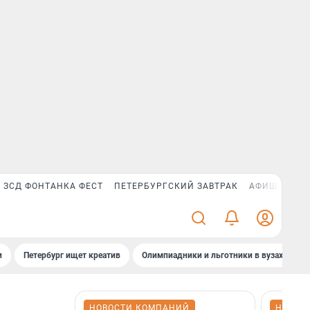
ЗСД ФОНТАНКА ФЕСТ
ПЕТЕРБУРГСКИЙ ЗАВТРАК
АФИША PLUS
и
Петербург ищет креатив
Олимпиадники и льготники в вузах СПб
НОВОСТИ КОМПАНИЙ
НОВОС