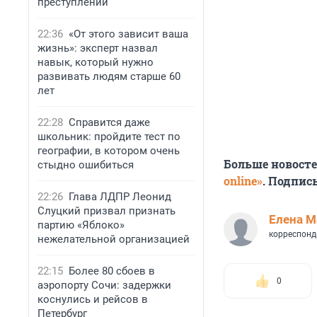
преступлений
22:36
«От этого зависит ваша
жизнь»: эксперт назвал
навык, который нужно
развивать людям старше 60
лет
22:28
Справится даже
школьник: пройдите тест по
географии, в котором очень
Больше новост
стыдно ошибиться
online»
. Подпис
22:26
Глава ЛДПР Леонид
Слуцкий призвал признать
Елена М
партию «Яблоко»
корреспонд
нежелательной организацией
22:15
Более 80 сбоев в
0
аэропорту Сочи: задержки
коснулись и рейсов в
Петербург