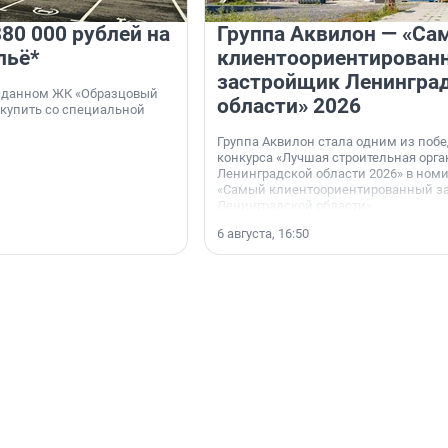
80 000 рублей на
Группа Аквилон — «Са
льё*
клиентоориентирован
застройщик Ленингра
 сданном ЖК «Образцовый
области» 2026
 купить со специальной
Группа Аквилон стала одним из поб
конкурса «Лучшая строительная орг
Ленинградской области 2026» в ном
«Самый клиентоориентированный з
Ленинградской области».
6 августа, 16:50