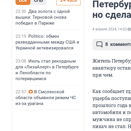
Все
СПБ
24 часа
Петербу
23:30
Два золота с одной
но сдела
вышки: Терновой снова
победил в Париже
4 апреля 2024, 14:02
23:19
Politico: обмен
разведданными между США и
8
коммент
Украиной активизировался
Житель Петербур
23:08
Июль стал рекордным
для «ЛизаАлерт» в Петербурге
авантюру остано
и Ленобласти по
при чем.
потерявшимся
Как сообщает пр
22:57
В Смоленской
области объявили режим ЧС
ущерба поступи
из-за урагана
прошлого года 
автомобиля и п
мужчина не спр
лихач не стал. 