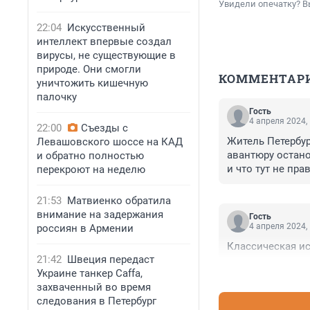
Увидели опечатку? В
22:04
Искусственный
интеллект впервые создал
вирусы, не существующие в
природе. Они смогли
КОММЕНТАР
уничтожить кишечную
палочку
Гость
4 апреля 2024,
22:00
Съезды с
Житель Петербур
Левашовского шоссе на КАД
авантюру остано
и обратно полностью
и что тут не пр
перекроют на неделю
21:53
Матвиенко обратила
внимание на задержания
Гость
4 апреля 2024,
россиян в Армении
Классическая ис
21:42
Швеция передаст
Украине танкер Caffa,
захваченный во время
следования в Петербург