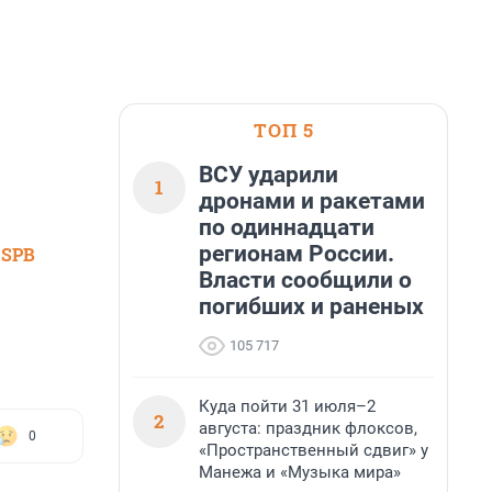
ТОП 5
ВСУ ударили
1
дронами и ракетами
по одиннадцати
регионам России.
 SPB
Власти сообщили о
погибших и раненых
105 717
Куда пойти 31 июля–2
2
августа: праздник флоксов,
0
«Пространственный сдвиг» у
Манежа и «Музыка мира»