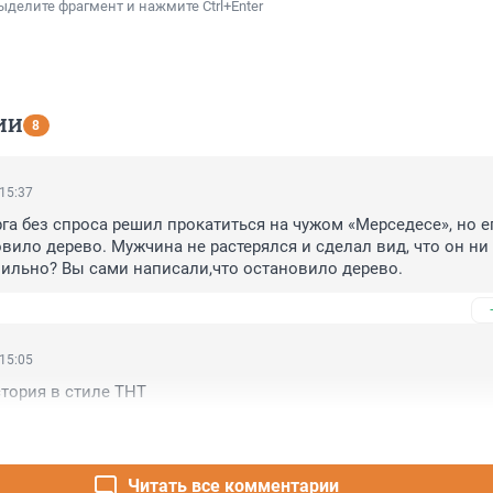
ыделите фрагмент и нажмите Ctrl+Enter
ИИ
8
 15:37
га без спроса решил прокатиться на чужом «Мерседесе», но ег
вило дерево. Мужчина не растерялся и сделал вид, что он ни п
авильно? Вы сами написали,что остановило дерево.
 15:05
тория в стиле ТНТ
Читать все комментарии