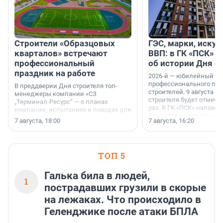
Строители «Образцовых
ГЭС, марки, искус
кварталов» встречают
ВВП: в ГК «ПСК» р
профессиональный
об истории Дня с
праздник на работе
2026-й — юбилейный го
профессионального пр
В преддверии Дня строителя топ-
строителей. 9 августа 2
менеджеры компании «СЗ
строителя будет отмечат
„Терминал-Ресурс“ — о планах
раз. В ГК «ПСК» напомни
компании, испытаниях и поводах для
появился праздник и к
осторожного оптимизма.
7 августа, 18:00
7 августа, 16:20
поменялась роль строит
ТОП 5
Галька била в людей,
1
пострадавших грузили в скорые
на лежаках. Что происходило в
Геленджике после атаки БПЛА