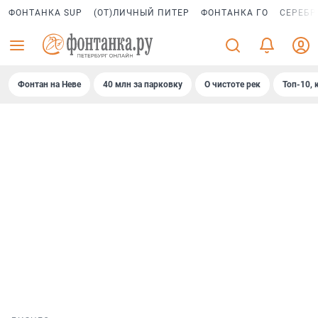
ФОНТАНКА SUP
(ОТ)ЛИЧНЫЙ ПИТЕР
ФОНТАНКА ГО
СЕРЕБР
Фонтан на Неве
40 млн за парковку
О чистоте рек
Топ-10, 