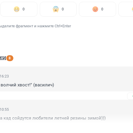
0
0
0
ыделите фрагмент и нажмите Ctrl+Enter
ИИ
8
 16:23
 волчий хвост!" (василич)
 10:55
на кад сойдутся любители летней резины зимой)))