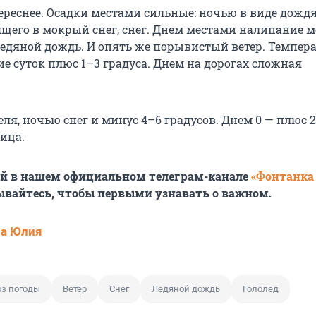
ереснее. Осадки местами сильные: ночью в виде дождя
ящего в мокрый снег, снег. Днем местами налипание 
 ледяной дождь. И опять же порывистый ветер. Темпер
ие суток плюс 1–3 градуса. Днем на дорогах сложная
реля, ночью снег и минус 4–6 градусов. Днем 0 — плюс 2
ица.
ей в нашем официальном телеграм-канале
«Фонтанка
ывайтесь, чтобы первыми узнавать о важном.
ва Юлия
оз погоды
Ветер
Снег
Ледяной дождь
Гололед