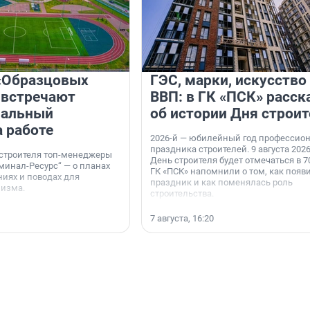
«Образцовых
ГЭС, марки, искусство
 встречают
ВВП: в ГК «ПСК» расск
нальный
об истории Дня строит
а работе
2026-й — юбилейный год профессио
праздника строителей. 9 августа 2026
 строителя топ-менеджеры
День строителя будет отмечаться в 70
минал-Ресурс“ — о планах
ГК «ПСК» напомнили о том, как появ
иях и поводах для
праздник и как поменялась роль
мизма.
строительства.
7 августа, 16:20