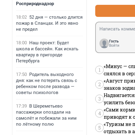
Росприроднадзор
18:02
52 дня — столько длится
пожар в Сланцах. И это явно
не предел
Гость
18:00
Наш проект: Будет
Войти
школа и бассейн. Как искать
квартиру в пригороде
Петербурга
«Минус — сл
1
снялся в се
17:50
Родитель выходного
«Август при
дня: как не потерять связь с
2
ребенком после развода —
знаков зоди
советы психологов
Надвигается
3
усилить без
17:39
В Шереметьево
«Сами корми
пассажирки опоздали на
4
приводят к 
самолёт и побежали за ним
«Туризм не 
по лётному полю
5
отдыхать в а