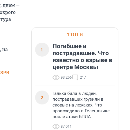
, днем —
мокрого
атура
ТОП 5
Погибшие и
1
, на
пострадавшие. Что
известно о взрыве в
центре Москвы
 SPB
93 256
217
Галька била в людей,
2
пострадавших грузили в
скорые на лежаках. Что
происходило в Геленджике
после атаки БПЛА
87 011