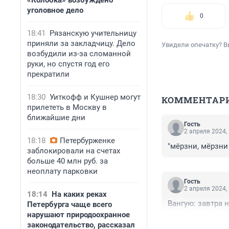
«Колобка» возбуждено
уголовное дело
0
18:41
Рязанскую учительницу
приняли за закладчицу. Дело
Увидели опечатку? В
возбудили из-за сломанной
руки, но спустя год его
прекратили
18:30
Уиткофф и Кушнер могут
КОММЕНТАР
прилететь в Москву в
ближайшие дни
Гость
2 апреля 2024,
18:18
Петербурженке
"мёрзни, мёрзни
заблокировали на счетах
больше 40 млн руб. за
неоплату парковки
Гость
2 апреля 2024,
18:14
На каких реках
Вангую: завтра 
Петербурга чаще всего
нарушают природоохранное
законодательство, рассказал