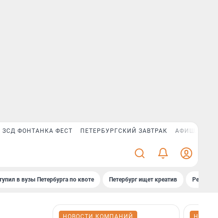
ЗСД ФОНТАНКА ФЕСТ
ПЕТЕРБУРГСКИЙ ЗАВТРАК
АФИША PLUS
тупил в вузы Петербурга по квоте
Петербург ищет креатив
Рейтинги
НОВОСТИ КОМПАНИЙ
НОВОС