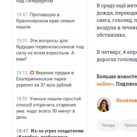
над Петербургом
В среду ещё инт
дождя, переход
19:47
Пропавшую в
снега, гололед,
Красноярском крае семью
нашли
воздуха в течен
обстановка.
19:31
Эти вопросы для
будущих первоклассников под
В четверг, 4 ап
силу не всем взрослым. А
дорогах гололед
вам?
19:12
Верхние прудки в
Больше новост
Екатерининском парке
online»
. Подпис
укрепят за 37 млн рублей
18:59
Ученые нашли простой
Яковле
способ отсрочить старение
ума: надо всего 30 минут в
день
Погода
Прогн
18:47
Из-за угроз создателям