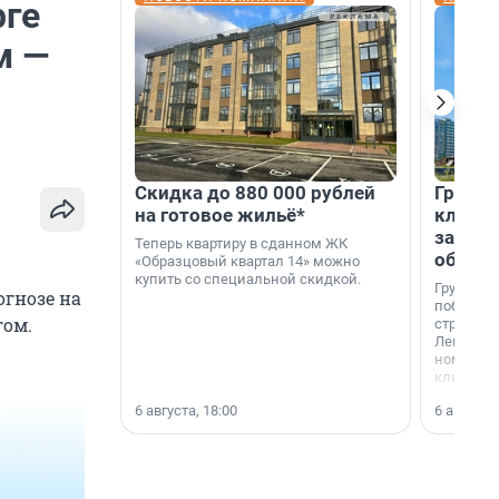
рге
м —
Скидка до 880 000 рублей
Группа
на готовое жильё*
клиен
застро
Теперь квартиру в сданном ЖК
област
«Образцовый квартал 14» можно
купить со специальной скидкой.
Группа А
гнозе на
победите
гом.
строител
Ленингра
номинац
клиенто
застройщ
6 августа, 18:00
6 августа,
области»