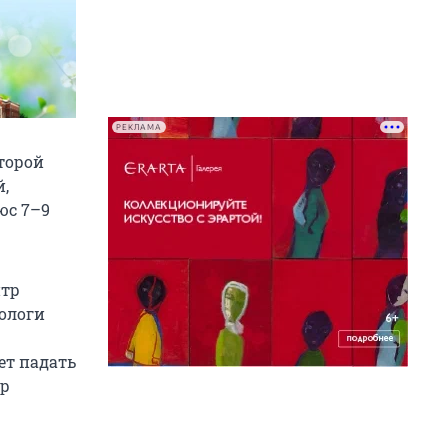
РЕКЛАМА
второй
,
юс 7–9
нтр
рологи
ет падать
тр