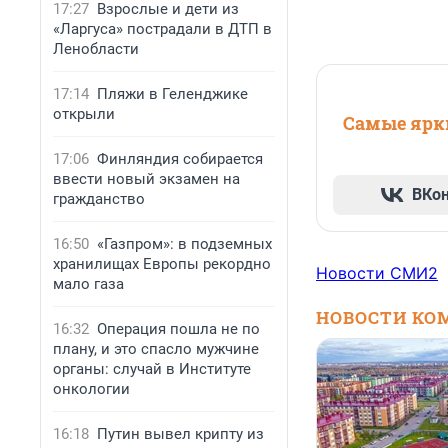
17:27
Взрослые и дети из
«Ларгуса» пострадали в ДТП в
Ленобласти
17:14
Пляжи в Геленджике
открыли
Самые ярки
17:06
Финляндия собирается
ввести новый экзамен на
ВКо
гражданство
16:50
«Газпром»: в подземных
хранилищах Европы рекордно
Новости СМИ2
мало газа
НОВОСТИ КО
16:32
Операция пошла не по
плану, и это спасло мужчине
органы: случай в Институте
онкологии
16:18
Путин вывел крипту из