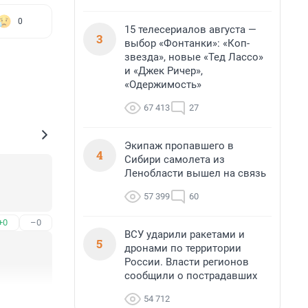
0
15 телесериалов августа —
3
выбор «Фонтанки»: «Коп-
звезда», новые «Тед Лассо»
и «Джек Ричер»,
«Одержимость»
67 413
27
Экипаж пропавшего в
4
Сибири самолета из
Ленобласти вышел на связь
57 399
60
+0
–0
ВСУ ударили ракетами и
5
дронами по территории
России. Власти регионов
сообщили о пострадавших
54 712
+1
–0