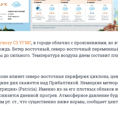
гнозу СЗ УГМС
, в городе облачно с прояснениями, во 
ождь. Ветер восточный, северо-восточный переменный
 до сильного. Температура воздуха днем составит пл
гионе влияет северо-восточная периферия циклона, це
едине дня окажется над Прибалтикой. Немецкие метео
триция» (Patricia). Именно из-за его плотных облаков и
 снизится дневной прогрев. Атмосферное давление буд
мм рт. ст., что существенно ниже нормы, сообщает цен