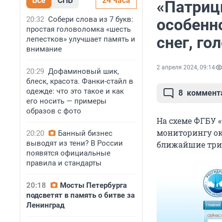
Все
СПБ
24 часа
«Патрици
20:32
Собери слова из 7 букв:
особенно
простая головоломка «шесть
снег, го
лепестков» улучшает память и
внимание
2 апреля 2024, 09:14
20:29
Дофаминовый шик,
блеск, красота. Фанки-стайл в
одежде: что это такое и как
8
коммент
его носить — примеры
образов с фото
На схеме ФГБУ 
мониторингу ок
20:20
Банный бизнес
выводят из тени? В России
ближайшие три д
появятся официальные
правила и стандарты
20:18
Мосты Петербурга
подсветят в память о битве за
Ленинград