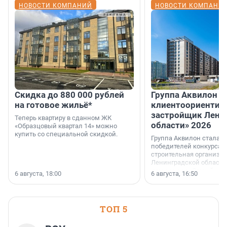
НОВОСТИ КОМПАНИЙ
НОВОСТИ КОМПАНИ
Скидка до 880 000 рублей
Группа Аквилон 
на готовое жильё*
клиентоориентир
застройщик Лени
Теперь квартиру в сданном ЖК
области» 2026
«Образцовый квартал 14» можно
купить со специальной скидкой.
Группа Аквилон стала 
победителей конкурса 
строительная организа
Ленинградской области 
номинации «Самый
6 августа, 18:00
6 августа, 16:50
клиентоориентированн
застройщик Ленинград
области».
ТОП 5