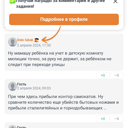
Получай награды за комментарии и другие 
задания!
0
0
0
0
0
Подробнее в профиле
КОММЕНТАРИИ
84
Delo tabak
2 апреля 2024, 17:30
Ну мамашу ребёнка на учет в детскую комнату 
милиции точно, за руку не держит, за ребёнком не 
следит при переходе улицы
+0
–0
Гость
2 апреля 2024, 09:03
При чем здесь прибыли контор самокатов. Ну 
сравните количество еще убийств бытовых ножами и 
прибыли сталилитейных и горнодобывающих 
компаний !! 30 тысяч смертей в год от ДТП и прибыли 
+0
–0
автосалонов !!
Гость