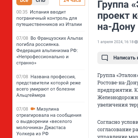
Все
СПБ
24 часа
Группа 
00:35
Испания вводит
проект 
пограничный контроль для
на-Дону
путешественников из Италии
07/08
Во Французских Альпах
1 апреля 2024, 16:18
погибла россиянка.
Федерация альпинизма РФ:
«Непрофессионально и
Написать
странно»
Группа «Эталон
07/08
Названа профессия,
Ростове-на-Дону
представители которой реже
всего умирают от болезни
предприятии. К
Альцгеймера
Железнодорожно
увеличения терр
07/08
Мизулина
отреагировала на сообщения
о выдворении «веселого
Согласно услови
молочника» Джастаса
согласование р
Уолкера из РФ
управление мар