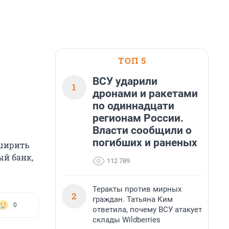
ТОП 5
ВСУ ударили
1
дронами и ракетами
по одиннадцати
регионам России.
Власти сообщили о
погибших и раненых
сширить
ый банк,
112 789
Теракты против мирных
2
граждан. Татьяна Ким
0
ответила, почему ВСУ атакует
склады Wildberries