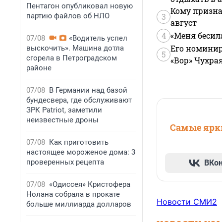
Пентагон опубликовал новую
Кому призна
партию файлов об НЛО
3
август
4
«Меня бесил
07/08
«Водитель успел
Его номинир
выскочить». Машина дотла
5
сгорела в Петроградском
«Вор» Чухра
районе
07/08
В Германии над базой
бундесвера, где обслуживают
ЗРК Patriot, заметили
неизвестные дроны
Самые ярки
07/08
Как приготовить
настоящее мороженое дома: 3
проверенных рецепта
ВКо
07/08
«Одиссея» Кристофера
Нолана собрала в прокате
Новости СМИ2
больше миллиарда долларов