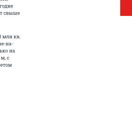
годие
ит свыше
 млн кв.
е-на-
ько на
м, с
четом