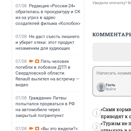
Увидели опечатку? В
07/08
Редакция «России-24»
обратилась в прокуратуру и СК
из-за угроз в адрес
создателей фильма «Колобок»
КОММЕНТАР
07/08
Не даст съесть лишнего
и уберет отеки: этот продукт
незаменим для худеющих
07/08
Пять человек
погибли в лобовом ДТП в
Свердловской области.
Renault вылетел на встречку —
видео
Гость
Войти
07/08
Гражданин Литвы
попытался прорваться в РФ
«Сами корми
на автомобиле через
1
закрытый погранпункт
приводят к 
«Туризм не 
2
07/08
«Вы это видели?»:
отдыхать в а