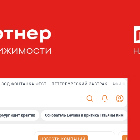
ЗСД ФОНТАНКА ФЕСТ
ПЕТЕРБУРГСКИЙ ЗАВТРАК
АФИША PLUS
рбург ищет креатив
Основатель Levrana и критика Татьяны Ким
Зач
НОВОСТИ КОМПАНИЙ
НОВОС