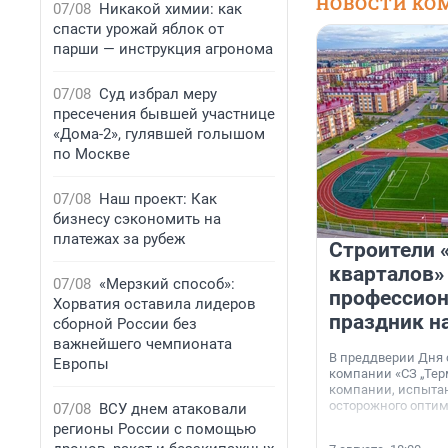
НОВОСТИ КО
07/08
Никакой химии: как
спасти урожай яблок от
парши — инструкция агронома
07/08
Суд избрал меру
пресечения бывшей участнице
«Дома-2», гулявшей голышом
по Москве
07/08
Наш проект: Как
бизнесу сэкономить на
платежах за рубеж
Строители 
кварталов»
07/08
«Мерзкий способ»:
профессио
Хорватия оставила лидеров
праздник н
сборной России без
важнейшего чемпионата
В преддверии Дня
Европы
компании «СЗ „Тер
компании, испытан
осторожного опти
07/08
ВСУ днем атаковали
регионы России с помощью