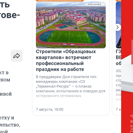
ть
тове-
Строители «Образцовых
ГЭС, м
кварталов» встречают
ВВП: в
профессиональный
об ист
праздник на работе
2026-й —
кт в
професси
В преддверии Дня строителя топ-
тном
строителе
менеджеры компании «СЗ
строителя
„Терминал-Ресурс“ — о планах
раз. В ГК
компании, испытаниях и поводах для
тивой
появился
осторожного оптимизма.
поменяла
7 августа, 18:00
7 августа,
отку и
ельство,
ной