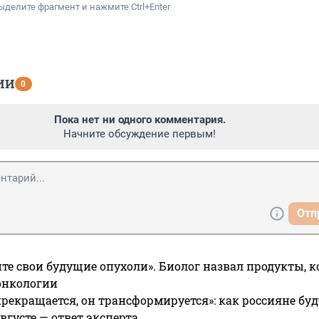
ыделите фрагмент и нажмите Ctrl+Enter
ИИ
0
Пока нет ни одного комментария.
Начните обсуждение первым!
Отп
те свои будущие опухоли». Биолог назвал продукты, 
онкологии
прекращается, он трансформируется»: как россияне буд
вгусте — ответ эксперта