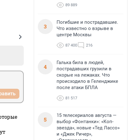
89 889
Погибшие и пострадавшие.
3
Что известно о взрыве в
центре Москвы
87 400
216
Галька била в людей,
4
пострадавших грузили в
скорые на лежаках. Что
происходило в Геленджике
после атаки БПЛА
равить
81 517
15 телесериалов августа —
которые
5
выбор «Фонтанки»: «Коп-
звезда», новые «Тед Лассо»
ут
и «Джек Ричер»,