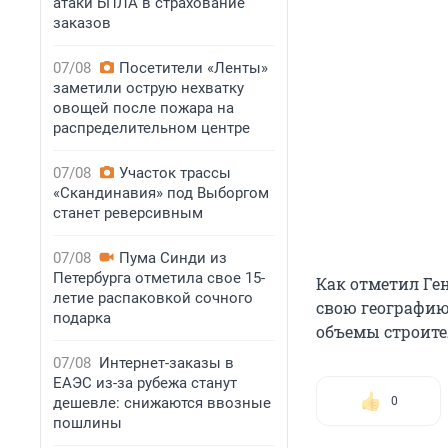
атаки БПЛА в страхование
заказов
07/08
Посетители «Ленты»
заметили острую нехватку
овощей после пожара на
распределительном центре
07/08
Участок трассы
«Скандинавия» под Выборгом
станет реверсивным
07/08
Пума Синди из
Петербурга отметила свое 15-
Как отметил Ге
летие распаковкой сочного
свою географию
подарка
объемы строите
07/08
Интернет-заказы в
ЕАЭС из-за рубежа станут
дешевле: снижаются ввозные
0
пошлины