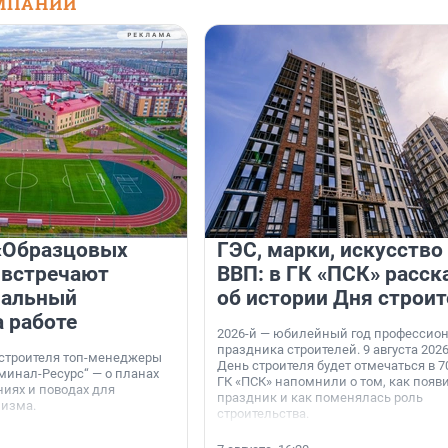
МПАНИЙ
«Образцовых
ГЭС, марки, искусство
 встречают
ВВП: в ГК «ПСК» расск
нальный
об истории Дня строит
а работе
2026-й — юбилейный год профессио
праздника строителей. 9 августа 2026
 строителя топ-менеджеры
День строителя будет отмечаться в 70
минал-Ресурс“ — о планах
ГК «ПСК» напомнили о том, как появ
иях и поводах для
праздник и как поменялась роль
мизма.
строительства.