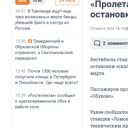
Все
СПБ
24 часа
«Пролет
16:07
В Таиланде ищут еще
останов
трех возможных жертв банды,
убившей брата и сестру из
России
29 марта 2024, 18:18
15:56
Гражданский и
2
коммент
Обуховской Обороны
ограничат, а Светлановский
перекроют
Вестибюль стан
остановки эскал
15:45
Почти 1300 человек
марта.
покусали клещи в Петербурге
и Ленобласти. Где чаще всего?
Пассажиров про
15:39
«Ростелеком» сообщил
«Обухово».
о кратковременном сбое в
работе сети
Ранее сообщалос
станции «Ломон
техническим п