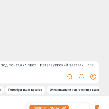
ЗСД ФОНТАНКА ФЕСТ
ПЕТЕРБУРГСКИЙ ЗАВТРАК
АФИША PLUS
и
Петербург ищет креатив
Олимпиадники и льготники в вузах СПб
НОВОСТИ КОМПАНИЙ
НОВОС