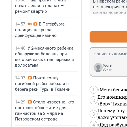
15:00
Наш проект: С чего
В Невском район
начать, если в планах —
нет электричеств
ремонт квартир
смогла дозвонит
14:57
В Петербурге
полиция накрыла
дрейфующее казино
14:46
У 2-месячного ребенка
обнаружили болезнь, при
которой язык стал черным и
волосатым
Гость
Войти
14:37
Почти тонну
погибшей рыбы собрали с
1
«Меня бесил
берега реки Туры в Тюмени
Его номинир
2
14:29
Стало известно, кто
«Вор» Чухра
построит общежитие для
Почему внут
гимнасток за 2 млрд на
3
даже учены
Петровском острове
4
«Дед разбуш