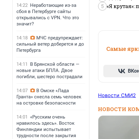
14:22
Неработающие из-за
5
«Я крутая»:
сбоя в Петербурге сайты
открывались с VPN. Что это
значит?
14:18
МЧС предупреждает:
сильный ветер доберется и до
Самые ярки
Петербурга
14:11
В Брянской области —
новые атаки БПЛА. Двое
ВКо
погибли, шестеро пострадали
14:07
В Омске «Лада
Новости СМИ2
Гранта» снесла семь человек
на островке безопасности
НОВОСТИ КО
14:01
«Русским очень
нравилось здесь». Восток
Финляндии испытывает
трудности после закрытия