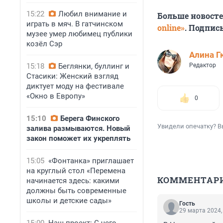
15:22
Любил внимание и
Больше новост
играть в мяч. В гатчинском
online»
. Подпис
музее умер любимец публики
козёл Сэр
Алина Г
15:18
Беглянки, буллинг и
Редактор
Стасики: Женский взгляд
диктует моду на фестивале
«Окно в Европу»
0
15:10
Берега Финского
Увидели опечатку? В
залива размываются. Новый
закон поможет их укреплять
15:05
«Фонтанка» приглашает
на круглый стол «Перемена
КОММЕНТАР
начинается здесь: какими
должны быть современные
школы и детские сады»
Гость
29 марта 2024,