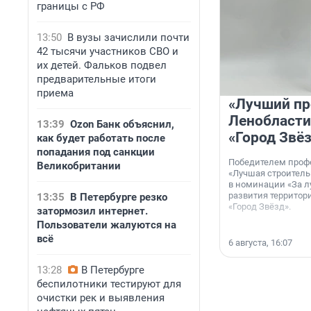
границы с РФ
13:50
В вузы зачислили почти
42 тысячи участников СВО и
их детей. Фальков подвел
предварительные итоги
приема
«Лучший пр
Ленобласти
13:39
Ozon Банк объяснил,
«Город Звё
как будет работать после
попадания под санкции
Победителем проф
Великобритании
«Лучшая строитель
в номинации «За л
развития территор
13:35
В Петербурге резко
«Город Звёзд».
затормозил интернет.
Пользователи жалуются на
всё
6 августа, 16:07
13:28
В Петербурге
беспилотники тестируют для
очистки рек и выявления