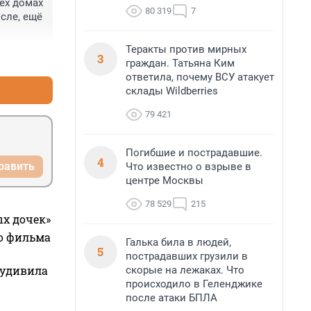
ех домах 
80 319
7
сле, ещё 
Теракты против мирных
3
+0
–0
граждан. Татьяна Ким
ответила, почему ВСУ атакует
склады Wildberries
79 421
Погибшие и пострадавшие.
4
равить
Что известно о взрыве в
центре Москвы
78 529
215
ых дочек»
го фильма
Галька била в людей,
5
пострадавших грузили в
 удивила
скорые на лежаках. Что
происходило в Геленджике
после атаки БПЛА