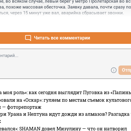
е, во всяком случае, левый берег у метро Пролетарская во вс
а, похоже массовая обесточка. Заявку давала, почти сразу по
ься, через 15 минут уже вал, аварийка сбрасывает звонки.
Читать все комментарии
Отп
а моя роль»: как сегодня выглядит Пуговка из «Папин
овали на «Оскар»: гуляем по местам съемок культово
я — фоторепортаж
ри Урана и Нептуна идут дожди из алмазов? Разгадка
х
евался»: SHAMAN довел Мизулину — что он натворил