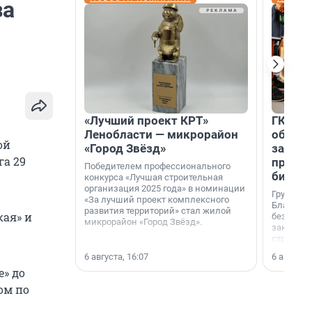
за
«Лучший проект КРТ»
ГК «А1
Ленобласти — микрорайон
объеди
ой
«Город Звёзд»
защит
га 29
прогр
Победителем профессионального
биора
конкурса «Лучшая строительная
организация 2025 года» в номинации
Группа к
«За лучший проект комплексного
Благотв
развития территорий» стал жилой
ая» и
бездомн
микрорайон «Город Звёзд».
заключил
стратеги
6 августа, 16:07
6 августа,
е» до
ом по