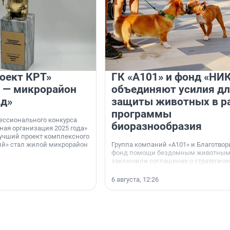
оект КРТ»
ГК «А101» и фонд «НИ
 — микрорайон
объединяют усилия д
зд»
защиты животных в р
программы
ессионального конкурса
биоразнообразия
ная организация 2025 года»
учший проект комплексного
ий» стал жилой микрорайон
Группа компаний «А101» и Благотво
фонд помощи бездомным животным
заключили соглашение о стратегиче
сотрудничестве.
6 августа, 12:26