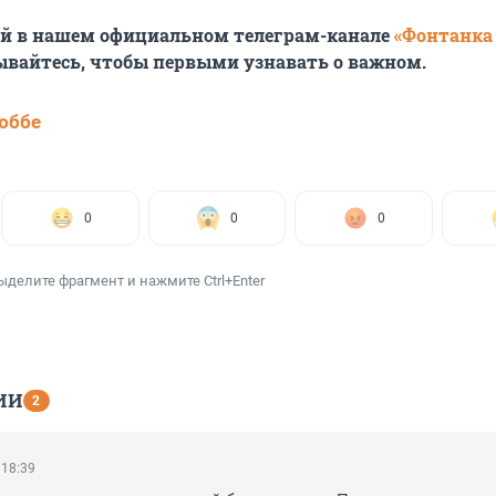
ей в нашем официальном телеграм-канале
«Фонтанка
ывайтесь, чтобы первыми узнавать о важном.
юббе
0
0
0
ыделите фрагмент и нажмите Ctrl+Enter
ИИ
2
 18:39