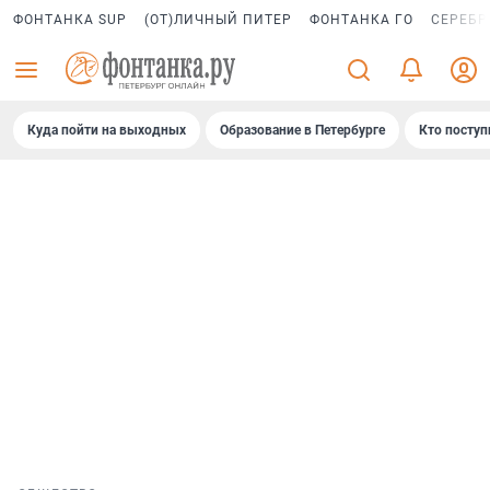
ФОНТАНКА SUP
(ОТ)ЛИЧНЫЙ ПИТЕР
ФОНТАНКА ГО
СЕРЕБР
Куда пойти на выходных
Образование в Петербурге
Кто поступ