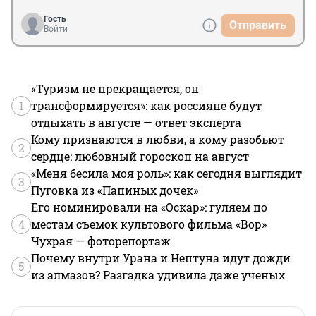
Гость
Отправить
Войти
«Туризм не прекращается, он
1
трансформируется»: как россияне будут
отдыхать в августе — ответ эксперта
Кому признаются в любви, а кому разобьют
2
сердце: любовный гороскоп на август
«Меня бесила моя роль»: как сегодня выглядит
3
Пуговка из «Папиных дочек»
Его номинировали на «Оскар»: гуляем по
4
местам съемок культового фильма «Вор»
Чухрая — фоторепортаж
Почему внутри Урана и Нептуна идут дожди
5
из алмазов? Разгадка удивила даже ученых