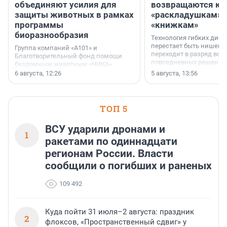
объединяют усилия для
возвращаются к
защиты животных в рамках
«раскладушкам» 
программы
«книжкам»
биоразнообразия
Технология гибких дисп
перестает быть нишевы
Группа компаний «А101» и
переходит в разряд вос
Благотворительный фонд помощи
повседневных решений
бездомным животным «НИКА»
заключили соглашение о
6 августа, 12:26
5 августа, 13:56
стратегическом сотрудничестве.
ТОП 5
ВСУ ударили дронами и
1
ракетами по одиннадцати
регионам России. Власти
сообщили о погибших и раненых
109 492
Куда пойти 31 июля–2 августа: праздник
2
флоксов, «Пространственный сдвиг» у