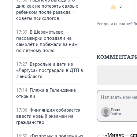
17:50
Родитель выходного
дня: как не потерять связь с
0
ребенком после развода —
советы психологов
Увидели опечатку? В
17:39
В Шереметьево
пассажирки опоздали на
самолёт и побежали за ним
по лётному полю
КОММЕНТАР
17:27
Взрослые и дети из
«Ларгуса» пострадали в ДТП в
Ленобласти
17:14
Пляжи в Геленджике
открыли
17:06
Финляндия собирается
Гость
Войти
ввести новый экзамен на
гражданство
«Минус — сл
16:50
«Газпром»: в подземных