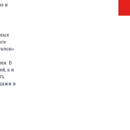
ые и
ьных
рге
талон»
ии. В
й, а в
5%.
одажи в