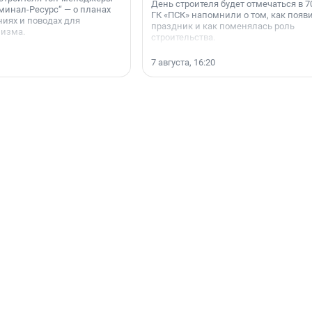
День строителя будет отмечаться в 70
минал-Ресурс“ — о планах
ГК «ПСК» напомнили о том, как появ
иях и поводах для
праздник и как поменялась роль
мизма.
строительства.
7 августа, 16:20