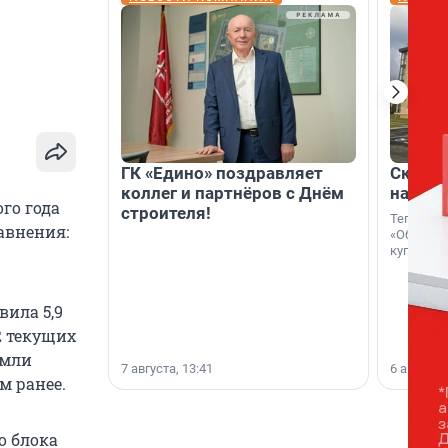
ГК «Едино» поздравляет
Скидка
коллег и партнёров с Днём
на гот
го года
строителя!
Теперь к
авнения:
«Образцо
купить с
ила 5,9
2 текущих
емли
7 августа, 13:41
6 августа,
м ранее.
о блока