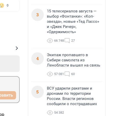
0
15 телесериалов августа —
3
выбор «Фонтанки»: «Коп-
звезда», новые «Тед Лассо»
и «Джек Ричер»,
«Одержимость»
66 748
27
Экипаж пропавшего в
4
Сибири самолета из
Ленобласти вышел на связь
57 081
60
ВСУ ударили ракетами и
5
дронами по территории
равить
России. Власти регионов
сообщили о пострадавших
54 382
ор