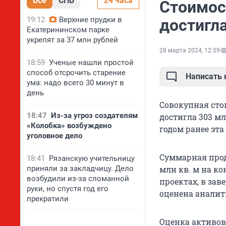
Все
СПБ
24 часа
Стоимос
19:12
Верхние прудки в
достигл
Екатерининском парке
укрепят за 37 млн рублей
28 марта 2024, 12:59
18:59
Ученые нашли простой
способ отсрочить старение
Написать
ума: надо всего 30 минут в
день
Совокупная сто
18:47
Из-за угроз создателям
достигла 303 мл
«Колобка» возбуждено
годом ранее эта
уголовное дело
Суммарная прод
18:41
Рязанскую учительницу
приняли за закладчицу. Дело
млн кв. м на к
возбудили из-за сломанной
проектах, в за
руки, но спустя год его
оценена аналит
прекратили
Оценка активов