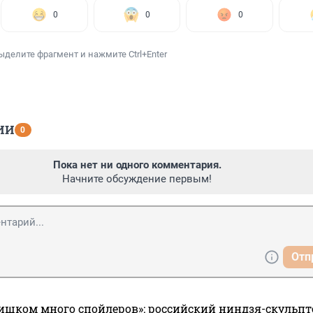
0
0
0
ыделите фрагмент и нажмите Ctrl+Enter
ИИ
0
Пока нет ни одного комментария.
Начните обсуждение первым!
Отп
ишком много спойлеров»: российский ниндзя-скульпт