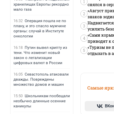
1
снялся в се
хранилищах Европы рекордно
мало газа
«Август при
2
знаков зоди
16:32
Операция пошла не по
Надвигается
3
плану, и это спасло мужчине
усилить без
органы: случай в Институте
«Сами корми
онкологии
4
приводят к 
«Туризм не 
16:18
Путин вывел крипту из
5
тени. Что изменит новый
отдыхать в а
закон о легализации
цифровых валют в России
16:05
Севастополь атаковали
дважды. Повреждены
множество домов и машин
Самые ярки
15:50
Школьникам пообещали
необычно длинные осенние
ВКо
каникулы