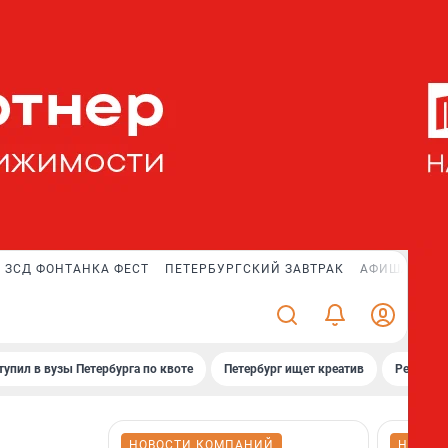
ЗСД ФОНТАНКА ФЕСТ
ПЕТЕРБУРГСКИЙ ЗАВТРАК
АФИША PLUS
тупил в вузы Петербурга по квоте
Петербург ищет креатив
Рейтинги
НОВОСТИ КОМПАНИЙ
НОВОС