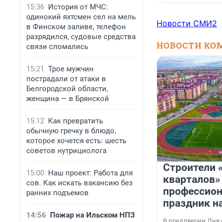
15:36
История от МЧС:
одинокий яхтсмен сел на мель
Новости СМИ2
в Финском заливе, телефон
разрядился, судовые средства
НОВОСТИ КО
связи сломались
15:21
Трое мужчин
пострадали от атаки в
Белгородской области,
женщина — в Брянской
15:12
Как превратить
обычную гречку в блюдо,
которое хочется есть: шесть
советов нутрициолога
Строители 
15:00
Наш проект: Работа для
кварталов»
сов. Как искать вакансию без
профессио
ранних подъемов
праздник н
14:56
Пожар на Ильском НПЗ
В преддверии Дня