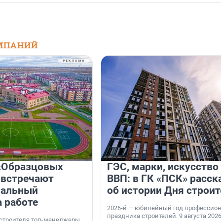
МПАНИЙ
«Образцовых
ГЭС, марки, искусство
 встречают
ВВП: в ГК «ПСК» расск
нальный
об истории Дня строит
а работе
2026-й — юбилейный год профессио
праздника строителей. 9 августа 2026
 строителя топ-менеджеры