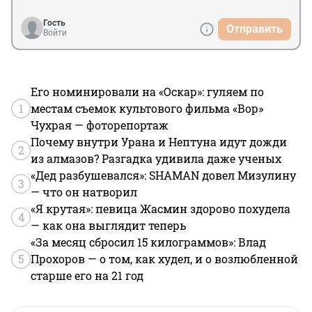
Гость
Отправить
Войти
Его номинировали на «Оскар»: гуляем по
1
местам съемок культового фильма «Вор»
Чухрая — фоторепортаж
Почему внутри Урана и Нептуна идут дожди
2
из алмазов? Разгадка удивила даже ученых
«Дед разбушевался»: SHAMAN довел Мизулину
3
— что он натворил
«Я крутая»: певица Жасмин здорово похудела
4
— как она выглядит теперь
«За месяц сбросил 15 килограммов»: Влад
5
Прохоров — о том, как худел, и о возлюбленной
старше его на 21 год