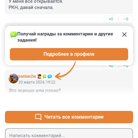
У меня все открывается.

РКН, давай сначала.
+0
–0
Гость
20 марта 2024, 19:30
Получай награды за комментарии и другие 
задания!
Смотрю с интересом актуальные интервью их 
журналистов в России на ютюбе. Думаю, для них это 
Подробнее в профиле
не стало неожиданностью.
+0
–0
baddanZer
20 марта 2024, 19:22
Это хорошо или плохо?
+0
–1
Читать все комментарии