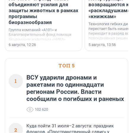
объединяют усилия для
возвращаются к
защиты животных в рамках
«раскладушкам» 
программы
«книжкам»
биоразнообразия
Технология гибких дисп
перестает быть нишевы
Группа компаний «А101» и
переходит в разряд вос
Благотворительный фонд помощи
повседневных решений
бездомным животным «НИКА»
заключили соглашение о
6 августа, 12:26
5 августа, 13:56
стратегическом сотрудничестве.
ТОП 5
ВСУ ударили дронами и
1
ракетами по одиннадцати
регионам России. Власти
сообщили о погибших и раненых
102 620
Куда пойти 31 июля–2 августа: праздник
2
флоксов, «Пространственный сдвиг» у