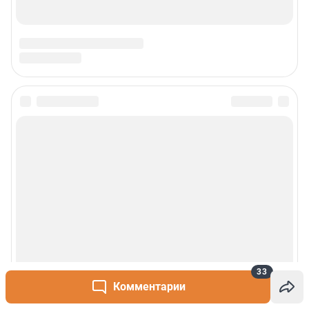
Наши вакансии
Статистика канала в MAX
Все города сети
Проекты
Мобильное приложение
Google Play
App Store
App Gallery
RuStore
Мы в соцсетях
33
Комментарии