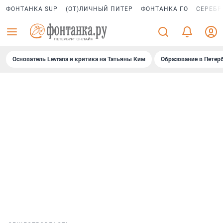
ФОНТАНКА SUP
(ОТ)ЛИЧНЫЙ ПИТЕР
ФОНТАНКА ГО
СЕРЕБР
Основатель Levrana и критика на Татьяны Ким
Образование в Петер