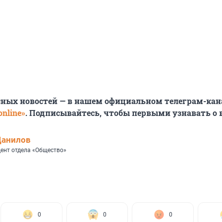
сных новостей — в нашем официальном телеграм-кан
nline»
. Подписывайтесь, чтобы первыми узнавать о
Данилов
ент отдела «Общество»
0
0
0