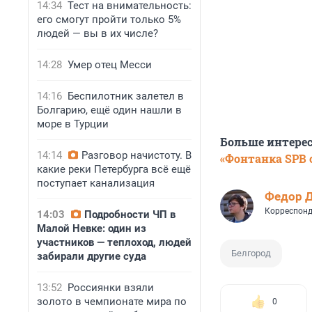
14:34
Тест на внимательность:
его смогут пройти только 5%
людей — вы в их числе?
14:28
Умер отец Месси
14:16
Беспилотник залетел в
Болгарию, ещё один нашли в
море в Турции
Больше интере
14:14
Разговор начистоту. В
«Фонтанка SPB o
какие реки Петербурга всё ещё
поступает канализация
Федор 
Корреспонд
14:03
Подробности ЧП в
Малой Невке: один из
участников — теплоход, людей
Белгород
забирали другие суда
13:52
Россиянки взяли
золото в чемпионате мира по
0