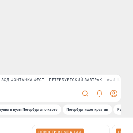
ЗСД ФОНТАНКА ФЕСТ
ПЕТЕРБУРГСКИЙ ЗАВТРАК
АФИША PLUS
тупил в вузы Петербурга по квоте
Петербург ищет креатив
Рейтинги
НОВОСТИ КОМПАНИЙ
НОВОС