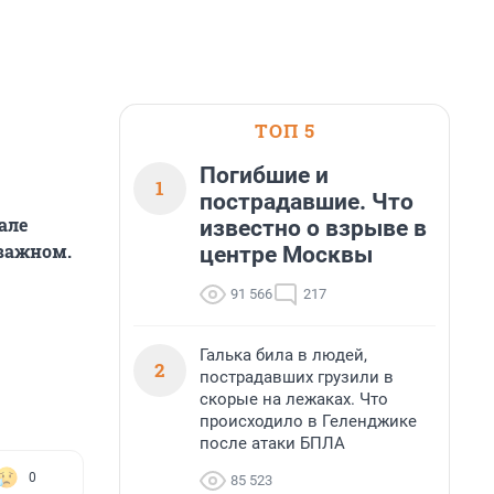
ТОП 5
Погибшие и
1
пострадавшие. Что
але
известно о взрыве в
 важном.
центре Москвы
91 566
217
Галька била в людей,
2
пострадавших грузили в
скорые на лежаках. Что
происходило в Геленджике
после атаки БПЛА
0
85 523