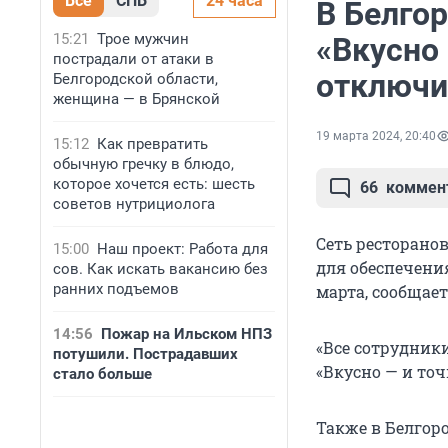
Все
СПБ
24 часа
В Белго
15:21
Трое мужчин
«Вкусно 
пострадали от атаки в
отключи
Белгородской области,
женщина — в Брянской
19 марта 2024, 20:40
15:12
Как превратить
обычную гречку в блюдо,
которое хочется есть: шесть
66
коммен
советов нутрициолога
Сеть ресторанов
15:00
Наш проект: Работа для
для обеспечения
сов. Как искать вакансию без
ранних подъемов
марта, сообщае
14:56
Пожар на Ильском НПЗ
«Все сотрудник
потушили. Пострадавших
«Вкусно — и точк
стало больше
Также в Белгоро