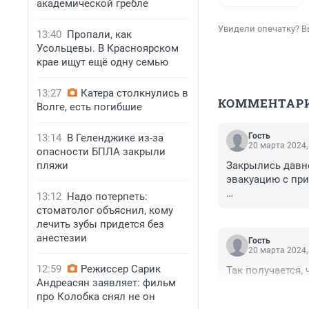
академической гребле
Увидели опечатку? В
13:40
Пропали, как
Усольцевы. В Красноярском
крае ищут ещё одну семью
13:27
Катера столкнулись в
КОММЕНТАР
Волге, есть погибшие
Гость
13:14
В Геленджике из-за
20 марта 2024,
опасности БПЛА закрыли
пляжи
Закрылись давно
эвакуацию с приг
13:12
Надо потерпеть:
А что будет, ко
стоматолог объяснил, кому
лечить зубы придется без
анестезии
Гость
20 марта 2024,
12:59
Режиссер Сарик
Так получается,
Андреасян заявляет: фильм
про Колобка снял не он