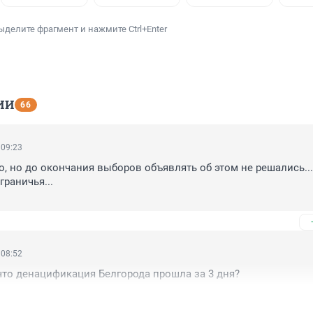
ыделите фрагмент и нажмите Ctrl+Enter
ИИ
66
 09:23
, но до окончания выборов объявлять об этом не решались... 
раничья...

гда Конгресс даст добро и в Украину настоящее оружие подвезу
 08:52
 что денацификация Белгорода прошла за 3 дня?