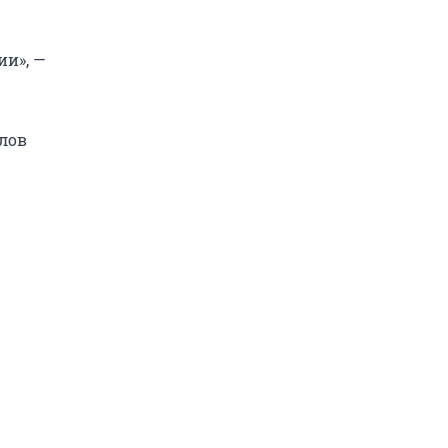
ии», —
елов