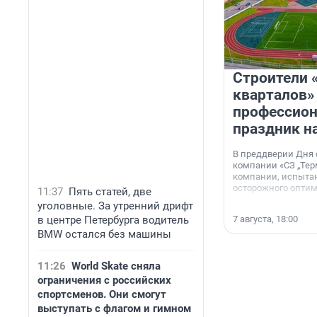
Строители 
кварталов»
профессио
праздник н
В преддверии Дня
компании «СЗ „Тер
компании, испытан
осторожного опти
11:37
Пять статей, две
уголовные. За утренний дрифт
в центре Петербурга водитель
7 августа, 18:00
BMW остался без машины
11:26
World Skate сняла
ограничения с российских
спортсменов. Они смогут
выступать с флагом и гимном