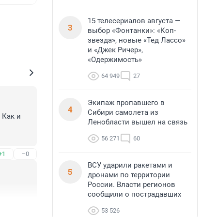
15 телесериалов августа —
3
выбор «Фонтанки»: «Коп-
звезда», новые «Тед Лассо»
и «Джек Ричер»,
«Одержимость»
64 949
27
Экипаж пропавшего в
4
Сибири самолета из
Как и 
Ленобласти вышел на связь
56 271
60
т?
+1
–0
ВСУ ударили ракетами и
5
дронами по территории
России. Власти регионов
сообщили о пострадавших
+1
–0
53 526