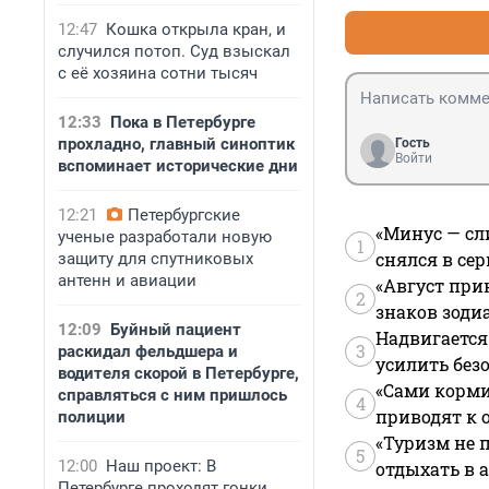
12:47
Кошка открыла кран, и
случился потоп. Суд взыскал
с её хозяина сотни тысяч
12:33
Пока в Петербурге
прохладно, главный синоптик
Гость
Войти
вспоминает исторические дни
12:21
Петербургские
«Минус — сл
ученые разработали новую
1
снялся в се
защиту для спутниковых
антенн и авиации
«Август при
2
знаков зоди
12:09
Буйный пациент
Надвигается
3
раскидал фельдшера и
усилить без
водителя скорой в Петербурге,
«Сами корми
справляться с ним пришлось
4
приводят к 
полиции
«Туризм не 
5
12:00
Наш проект: В
отдыхать в а
Петербурге проходят гонки