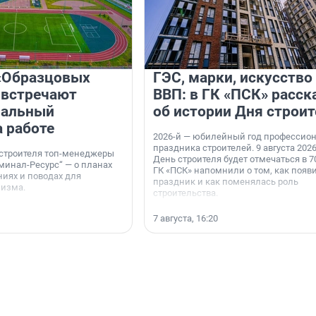
«Образцовых
ГЭС, марки, искусство
 встречают
ВВП: в ГК «ПСК» расск
нальный
об истории Дня строит
а работе
2026-й — юбилейный год профессио
праздника строителей. 9 августа 2026
 строителя топ-менеджеры
День строителя будет отмечаться в 70
минал-Ресурс“ — о планах
ГК «ПСК» напомнили о том, как появ
иях и поводах для
праздник и как поменялась роль
мизма.
строительства.
7 августа, 16:20