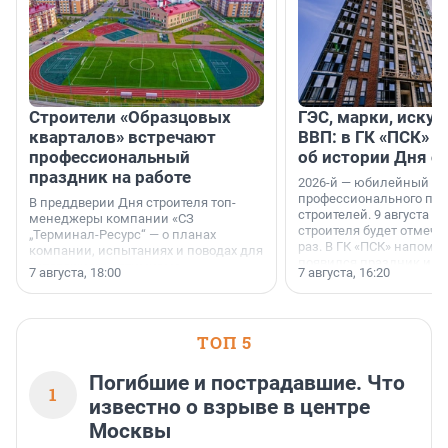
Строители «Образцовых
ГЭС, марки, искус
кварталов» встречают
ВВП: в ГК «ПСК» р
профессиональный
об истории Дня с
праздник на работе
2026-й — юбилейный го
профессионального пр
В преддверии Дня строителя топ-
строителей. 9 августа 2
менеджеры компании «СЗ
строителя будет отмечат
„Терминал-Ресурс“ — о планах
раз. В ГК «ПСК» напомни
компании, испытаниях и поводах для
появился праздник и к
осторожного оптимизма.
7 августа, 18:00
7 августа, 16:20
поменялась роль строит
ТОП 5
Погибшие и пострадавшие. Что
1
известно о взрыве в центре
Москвы