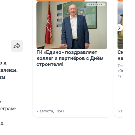
ГК «Едино» поздравляет
Скидка
коллег и партнёров с Днём
на гот
о и
строителя!
Теперь к
овлены.
«Образцо
купить с
ем
ь
леграм-
7 августа, 13:41
6 августа,
х.