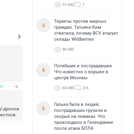
91 040
7
Теракты против мирных
3
граждан. Татьяна Ким
ответила, почему ВСУ атакует
склады Wildberries
86 680
Погибшие и пострадавшие.
4
Что известно о взрыве в
центре Москвы
+1
–0
84 480
216
Галька била в людей,
5
V-дронов 
пострадавших грузили в
естнов.

скорые на лежаках. Что
происходило в Геленджике
после атаки БПЛА
+1
–1