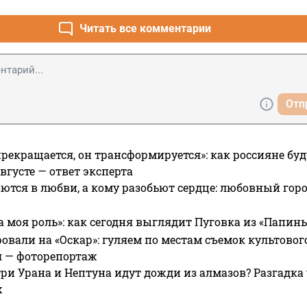
 ближайшем будущем по всем фронтам: в пределах 6-7 киломе
ет постоянно находиться под землей», — предрек боец ВСУ.

Читать все комментарии
 что менее чем через полгода у Армии России будет столько 
что она сможет направить по одному из них на каждого украи
Отп
прекращается, он трансформируется»: как россияне буд
вгусте — ответ эксперта
ются в любви, а кому разобьют сердце: любовный гор
а моя роль»: как сегодня выглядит Пуговка из «Папин
овали на «Оскар»: гуляем по местам съемок культово
я — фоторепортаж
ри Урана и Нептуна идут дожди из алмазов? Разгадка
х