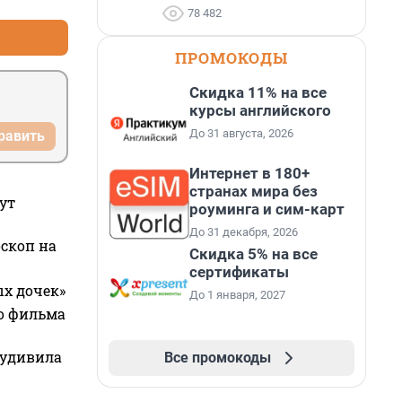
78 482
тров 
ПРОМОКОДЫ
нского 
Скидка 11% на все
курсы английского
До 31 августа, 2026
равить
Интернет в 180+
странах мира без
ут
роуминга и сим-карт
До 31 декабря, 2026
оскоп на
Скидка 5% на все
сертификаты
ых дочек»
До 1 января, 2027
го фильма
 удивила
Все промокоды