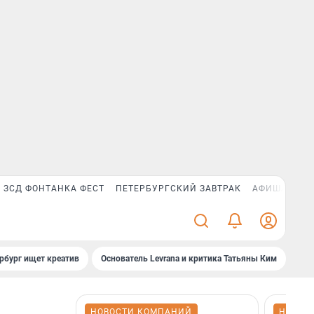
ЗСД ФОНТАНКА ФЕСТ
ПЕТЕРБУРГСКИЙ ЗАВТРАК
АФИША PLUS
рбург ищет креатив
Основатель Levrana и критика Татьяны Ким
Зач
НОВОСТИ КОМПАНИЙ
НОВОС