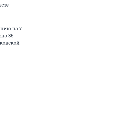
есте
янию на 7
ено 35
сковской