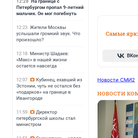
12:28
На границе с
Петербургом пропал 9-летний
мальчик. Он мог погибнуть
12:23
Жители Москвы
Самые ярки
услышали громкий звук. Что
произошло?
12:18
Министр Шадаев:
ВКо
«Макс» в нашей жизни
остается навсегда
Новости СМИ2
12:07
Кубинец, ехавший из
Эстонии, чуть не остался без
«подарков» на границе в
НОВОСТИ КО
Ивангороде
11:59
Директор
петербургской школы стал
министром