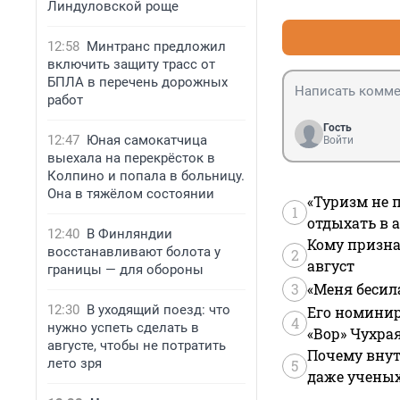
Линдуловской роще
«Это нас ждет в
наша пехота буд
12:58
Минтранс предложил
включить защиту трасс от
Он предположил,
БПЛА в перечень дорожных
беспилотников, 
работ
солдата.
Гость
12:47
Юная самокатчица
Войти
выехала на перекрёсток в
Колпино и попала в больницу.
Она в тяжёлом состоянии
«Туризм не 
1
отдыхать в а
12:40
В Финляндии
Кому призна
восстанавливают болота у
2
август
границы — для обороны
3
«Меня бесил
12:30
В уходящий поезд: что
Его номинир
4
нужно успеть сделать в
«Вор» Чухра
августе, чтобы не потратить
Почему внут
лето зря
5
даже учены