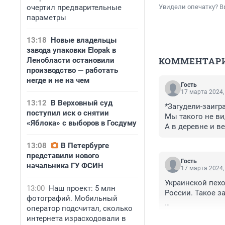
очертил предварительные
Увидели опечатку? В
параметры
13:18
Новые владельцы
завода упаковки Elopak в
КОММЕНТАР
Ленобласти остановили
производство — работать
негде и не на чем
Гость
17 марта 2024,
13:12
В Верховный суд
*Загудели-заигра
поступил иск о снятии
Мы такого не ви
«Яблока» с выборов в Госдуму
А в деревне и ве
И завидуют дере
13:08
В Петербурге
представили нового
Гость
начальника ГУ ФСИН
17 марта 2024,
Украинской пехо
13:00
Наш проект: 5 млн
России. Такое з
фотографий. Мобильный
оператор подсчитал, сколько
По мнению военн
интернета израсходовали в