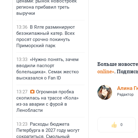
ценами: рынок новостроек
региона прибавил треть
выручки
13:36
В Ялте разминируют
безэкипажный катер. Всех
просят срочно покинуть
Приморский парк
13:33
«Нужно понять, зачем
Больше новост
вводили паспорт
online»
. Подпис
болельщика». Семак жестко
высказался о Fan ID
Алина Г
13:27
Огромная пробка
Редактор
скопилась на трассе «Кола»
из-за аварии с фурой в
Ленобласти
13:23
Расходы бюджета
0
Петербурга в 2027 году могут
сократиться. Смольный