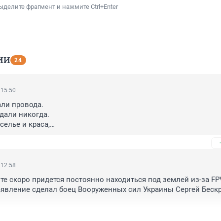
ыделите фрагмент и нажмите Ctrl+Enter
ИИ
24
 15:50
ли провода. 

дали никогда.

селье и краса,

вне небеса*, - песня *Вдоль деревни*.
 12:58
те скоро придется постоянно находиться под землей из-за FP
аявление сделал боец Вооруженных сил Украины Сергей Бескр
ого, это произойдет уже через несколько месяцев.
