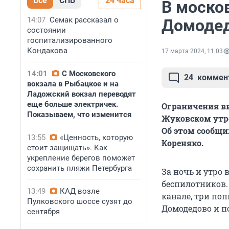
Все
СПБ
24 часа
В моско
14:07
Семак рассказал о
Домодед
состоянии
госпитализированного
Кондакова
17 марта 2024, 11:03
14:01
С Московского
24
коммен
вокзала в Рыбацкое и на
Ладожский вокзал переводят
еще больше электричек.
Ограничения вв
Показываем, что изменится
Жуковском утро
Об этом сообщи
13:55
«Ценность, которую
Кореняко.
стоит защищать». Как
укрепление берегов поможет
сохранить пляжи Петербурга
За ночь и утро
беспилотников.
13:49
КАД возле
канале, три по
Пулковского шоссе сузят до
Домодедово и п
сентября