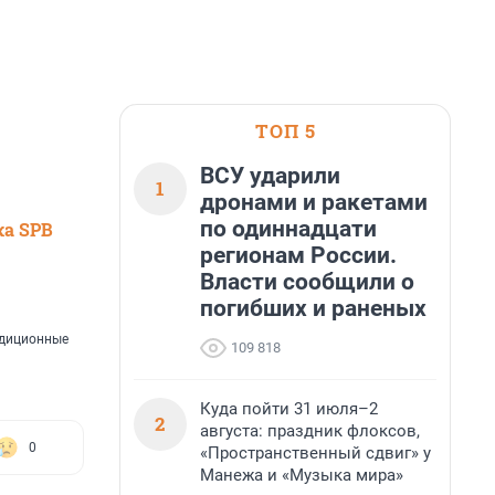
ТОП 5
ВСУ ударили
1
дронами и ракетами
по одиннадцати
ка SPB
регионам России.
Власти сообщили о
погибших и раненых
адиционные
109 818
Куда пойти 31 июля–2
2
августа: праздник флоксов,
0
«Пространственный сдвиг» у
Манежа и «Музыка мира»