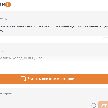
ИИ
3
 21:14
окат,-не хуже беспилотника справляется,-с поставленной цел
о.
 17:57
елись, холодно им у нас..
Читать все комментарии
Отп