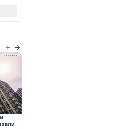
 и
На водоёмах Ленобласти
азали
заработали новые базовые