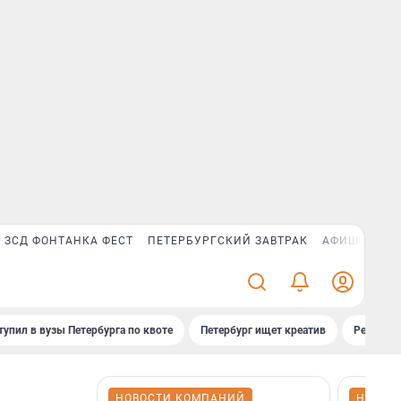
ЗСД ФОНТАНКА ФЕСТ
ПЕТЕРБУРГСКИЙ ЗАВТРАК
АФИША PLUS
тупил в вузы Петербурга по квоте
Петербург ищет креатив
Рейтинги
НОВОСТИ КОМПАНИЙ
НОВОС