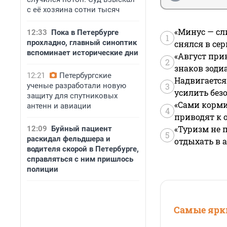
с её хозяина сотни тысяч
«Минус — сл
12:33
Пока в Петербурге
1
прохладно, главный синоптик
снялся в се
вспоминает исторические дни
«Август при
2
знаков зоди
12:21
Петербургские
Надвигается
ученые разработали новую
3
усилить без
защиту для спутниковых
«Сами корми
антенн и авиации
4
приводят к 
«Туризм не 
12:09
Буйный пациент
5
раскидал фельдшера и
отдыхать в а
водителя скорой в Петербурге,
справляться с ним пришлось
полиции
Самые ярки