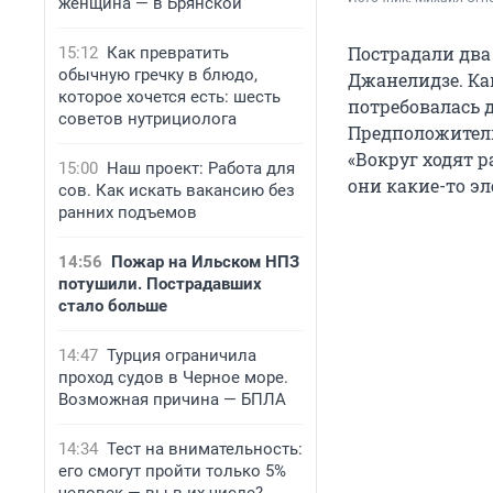
женщина — в Брянской
Пострадали два
15:12
Как превратить
обычную гречку в блюдо,
Джанелидзе. Ка
которое хочется есть: шесть
потребовалась 
советов нутрициолога
Предположитель
«Вокруг ходят 
15:00
Наш проект: Работа для
они какие-то э
сов. Как искать вакансию без
ранних подъемов
14:56
Пожар на Ильском НПЗ
потушили. Пострадавших
стало больше
14:47
Турция ограничила
проход судов в Черное море.
Возможная причина — БПЛА
14:34
Тест на внимательность:
его смогут пройти только 5%