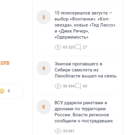
15 телесериалов августа —
3
выбор «Фонтанки»: «Коп-
звезда», новые «Тед Лассо»
и «Джек Ричер»,
«Одержимость»
65 325
27
 SPB
Экипаж пропавшего в
4
Сибири самолета из
Ленобласти вышел на связь
56 434
60
0
ВСУ ударили ракетами и
5
дронами по территории
России. Власти регионов
сообщили о пострадавших
53 691