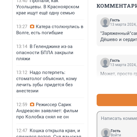
13:40
Пропали, как
КОММЕНТАР
Усольцевы. В Красноярском
крае ищут ещё одну семью
Гость
13 марта 2024,
13:27
Катера столкнулись в
Волге, есть погибшие
"Заряженный"сам
Дёшево и сердит
13:14
В Геленджике из-за
опасности БПЛА закрыли
пляжи
Гость
13 марта 2024,
13:12
Надо потерпеть:
Может, просто гр
стоматолог объяснил, кому
лечить зубы придется без
анестезии
12:59
Режиссер Сарик
Андреасян заявляет: фильм
про Колобка снял не он
12:47
Кошка открыла кран, и
Гость
Войти
случился потоп. Суд взыскал