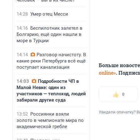
человек — вы в их числе?
14:28
Умер отец Месси
14:16
Беспилотник залетел в
Болгарию, ещё один нашли в
море в Турции
14:14
Разговор начистоту. В
какие реки Петербурга всё ещё
Больше новост
поступает канализация
online»
. Подпис
14:03
Подробности ЧП в
Малой Невке: один из
участников — теплоход, людей
0
забирали другие суда
Увидели опечатку? В
13:52
Россиянки взяли
золото в чемпионате мира по
академической гребле