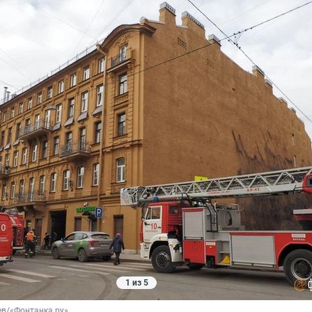
1 из 5
ев/«Фонтанка.ру»