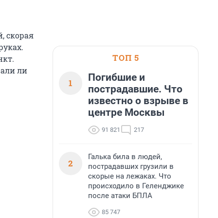
, скорая
руках.
ТОП 5
нкт.
жали ли
Погибшие и
1
пострадавшие. Что
известно о взрыве в
центре Москвы
91 821
217
Галька била в людей,
2
пострадавших грузили в
скорые на лежаках. Что
происходило в Геленджике
после атаки БПЛА
85 747