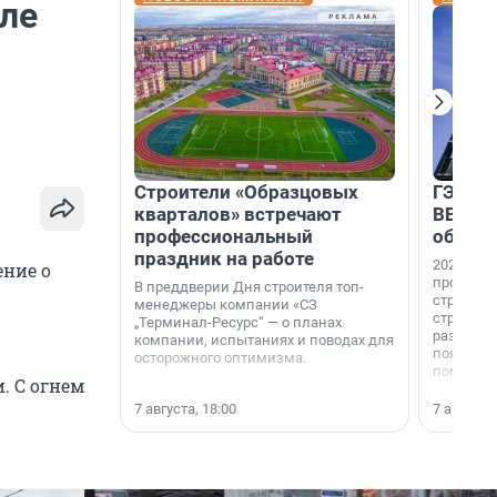
ле
Строители «Образцовых
ГЭС, м
кварталов» встречают
ВВП: в
профессиональный
об ист
праздник на работе
2026-й —
ение о
професси
В преддверии Дня строителя топ-
строителе
менеджеры компании «СЗ
строителя
„Терминал-Ресурс“ — о планах
раз. В ГК
компании, испытаниях и поводах для
появился
осторожного оптимизма.
поменяла
. С огнем
7 августа, 18:00
7 августа,