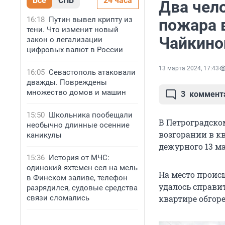
Все
СПБ
24 часа
Два чел
16:18
Путин вывел крипту из
пожара 
тени. Что изменит новый
Чайкино
закон о легализации
цифровых валют в России
13 марта 2024, 17:43
16:05
Севастополь атаковали
дважды. Повреждены
множество домов и машин
3
коммент
15:50
Школьника пообещали
В Петроградско
необычно длинные осенние
возгорании в к
каникулы
дежурного 13 ма
15:36
История от МЧС:
одинокий яхтсмен сел на мель
На место проис
в Финском заливе, телефон
удалось справит
разрядился, судовые средства
связи сломались
квартире обгоре