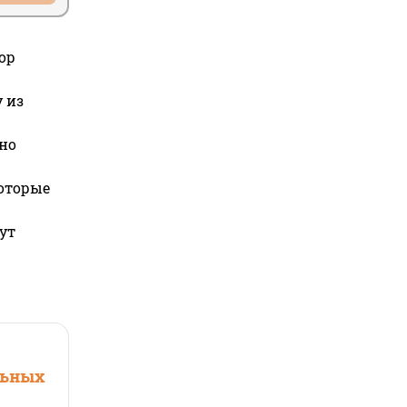
ор
 из
но
которые
ут
льных