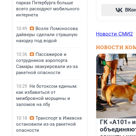
парках Петербурга больше
всего расходуют мобильного
ВКо
интернета
10:49
Возле Ломоносова
Новости СМИ2
дайверы сделали страшную
находку под водой
НОВОСТИ КО
10:36
Пассажиров и
сотрудников аэропорта
Самары эвакуировали из-за
ракетной опасности
10:29
Не ботоксом единым:
как избавиться от
межбровной морщины и
заломов на лбу
10:18
Транспорт в Ижевске
ГК «А101» 
остановили из-за ракетной
объединяют
опасности