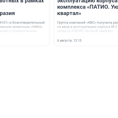
вотных в рамках
эксплуатацию корпуса
комплекса «ПАТИО. У
разия
квартал»
А101» и Благотворительный
Группа компаний «КВС» получила р
домным животным «НИКА»
на ввод в эксплуатацию корпуса № 2
ние о стратегическом
проекта «ПАТИО. Уютный квартал»,
расположенного во Всеволожском р
Ленинградской области.
6 августа, 12:15