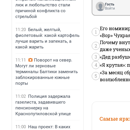
люк и любопытство стали
Гость
Войти
причиной конфликта со
стрельбой
Его номинир
11:20
Белый, желтый,
1
«Вор» Чухра
фиолетовый: какой картофель
лучше варить и запекать, а
Почему внут
2
какой жарить
даже учены
3
«Дед разбуш
11:11
Поворот на север.
4
«Я крутая»:
Могут ли зерновые
терминалы Балтики заменить
«За месяц сб
5
заблокированные южные
возлюбленной
порты
11:02
Полиция задержала
газелиста, задавившего
пенсионерку на
Краснопутиловской улице
Самые ярки
11:00
Наш проект: В каких