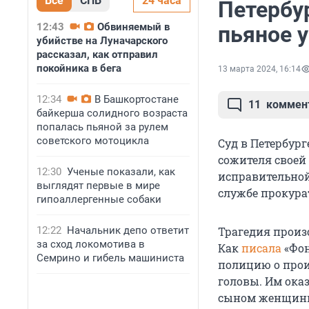
Все
СПБ
24 часа
Петербу
12:43
Обвиняемый в
пьяное 
убийстве на Луначарского
рассказал, как отправил
покойника в бега
13 марта 2024, 16:14
12:34
В Башкортостане
11
коммен
байкерша солидного возраста
попалась пьяной за рулем
советского мотоцикла
Суд в Петербур
сожителя своей
12:30
Ученые показали, как
исправительной
выглядят первые в мире
службе прокурат
гипоаллергенные собаки
12:22
Начальник депо ответит
Трагедия произо
за сход локомотива в
Как
писала
«Фон
Семрино и гибель машиниста
полицию о прои
головы. Им ока
сыном женщины,