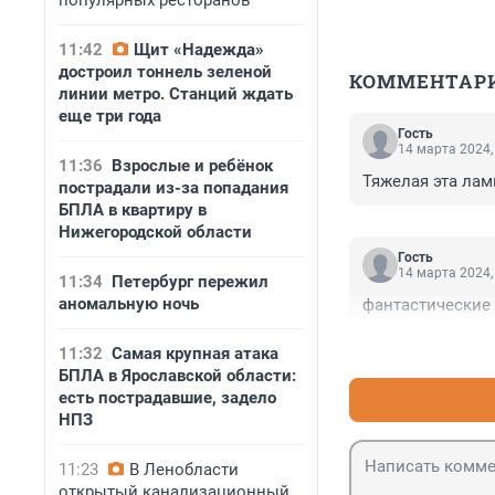
популярных ресторанов
11:42
Щит «Надежда»
достроил тоннель зеленой
КОММЕНТАР
линии метро. Станций ждать
еще три года
Гость
14 марта 2024,
11:36
Взрослые и ребёнок
Тяжелая эта ламп
пострадали из-за попадания
БПЛА в квартиру в
Нижегородской области
Гость
14 марта 2024,
11:34
Петербург пережил
аномальную ночь
фантастические 
11:32
Самая крупная атака
БПЛА в Ярославской области:
есть пострадавшие, задело
НПЗ
11:23
В Ленобласти
открытый канализационный