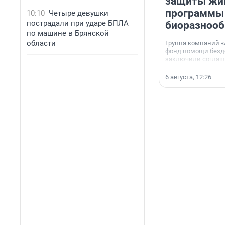
защиты жи
программы
10:10
Четыре девушки
пострадали при ударе БПЛА
биоразнооб
по машине в Брянской
области
Группа компаний «
фонд помощи без
заключили соглаше
сотрудничестве.
6 августа, 12:26