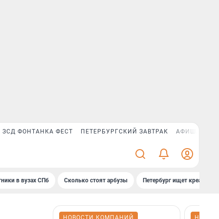
ЗСД ФОНТАНКА ФЕСТ
ПЕТЕРБУРГСКИЙ ЗАВТРАК
АФИША PLUS
ники в вузах СПб
Сколько стоят арбузы
Петербург ищет креатив
НОВОСТИ КОМПАНИЙ
НОВОС