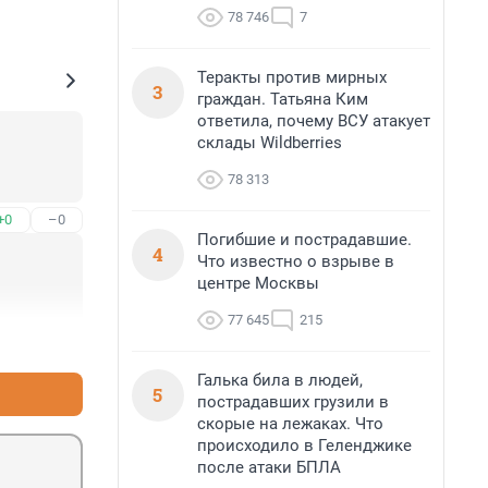
78 746
7
Теракты против мирных
3
граждан. Татьяна Ким
ответила, почему ВСУ атакует
склады Wildberries
78 313
+0
–0
Погибшие и пострадавшие.
4
Что известно о взрыве в
центре Москвы
77 645
215
+0
–0
Галька била в людей,
5
пострадавших грузили в
скорые на лежаках. Что
происходило в Геленджике
после атаки БПЛА