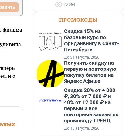
70 064
равить
ПРОМОКОДЫ
го фильма
Скидка 15% на
базовый курс по
фридайвингу в Санкт-
 удивила
Петербурге
До 31 августа, 2026
Получить скидку на
теперь
первую и повторную
покупку билетов на
л, и о
Яндекс Афише
Скидка 20% от 4 000
₽, 30% от 7 000 ₽ и
40% от 12 000 ₽ на
первый и все
повторные заказы по
промокоду ТРЕНД
льных
До 15 августа, 2026