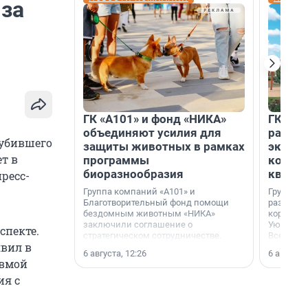
 за
ГК «А101» и фонд «НИКА»
ГК «КВ
объединяют усилия для
разреш
 убившего
защиты животных в рамках
эксплу
т в
программы
компл
биоразнообразия
кварта
ресс-
Группа компаний «А101» и
Группа к
Благотворительный фонд помощи
разрешен
бездомным животным «НИКА»
корпуса 
заключили соглашение о
Уютный к
спекте.
стратегическом сотрудничестве.
Всеволо
явил в
Ленингра
6 августа, 12:26
6 августа,
авмой
ия с