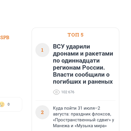
ТОП 5
 SPB
ВСУ ударили
1
дронами и ракетами
по одиннадцати
регионам России.
Власти сообщили о
погибших и раненых
102 676
0
Куда пойти 31 июля–2
2
августа: праздник флоксов,
«Пространственный сдвиг» у
Манежа и «Музыка мира»