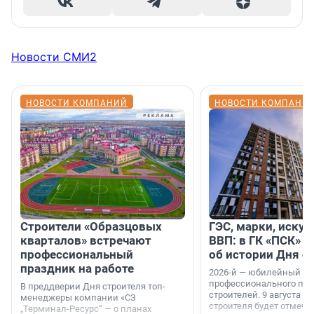
Новости СМИ2
НОВОСТИ КОМПАНИЙ
НОВОСТИ КОМПАНИ
Строители «Образцовых
ГЭС, марки, искус
кварталов» встречают
ВВП: в ГК «ПСК» р
профессиональный
об истории Дня с
праздник на работе
2026-й — юбилейный го
профессионального пр
В преддверии Дня строителя топ-
строителей. 9 августа 2
менеджеры компании «СЗ
строителя будет отмечат
„Терминал-Ресурс“ — о планах