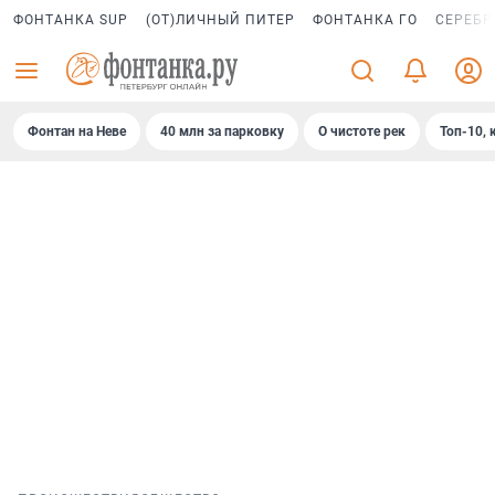
ФОНТАНКА SUP
(ОТ)ЛИЧНЫЙ ПИТЕР
ФОНТАНКА ГО
СЕРЕБР
Фонтан на Неве
40 млн за парковку
О чистоте рек
Топ-10, 