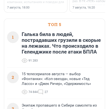
раз. В ГК «ПСК» напомни
компании, испытаниях и поводах для
появился праздник и к
осторожного оптимизма.
7 августа, 18:00
7 августа, 16:20
поменялась роль строит
ТОП 5
Галька била в людей,
1
пострадавших грузили в скорые
на лежаках. Что происходило в
Геленджике после атаки БПЛА
91 283
15 телесериалов августа — выбор
2
«Фонтанки»: «Коп-звезда», новые «Тед
Лассо» и «Джек Ричер», «Одержимость»
74 844
27
Экипаж пропавшего в Сибири самолета из
3