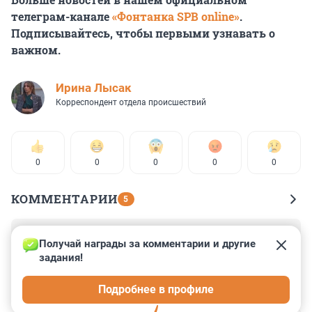
телеграм-канале
«Фонтанка SPB online»
.
Подписывайтесь, чтобы первыми узнавать о
важном.
Ирина Лысак
Корреспондент отдела происшествий
0
0
0
0
0
КОММЕНТАРИИ
5
Гость
12 марта 2024, 14:53
Получай награды за комментарии и другие 
задания!
Данная ситуация интересна тем, что по сути эту 
компенсацию оплатят собственники жилья т.к. у ТСЖ 
Подробнее в профиле
своих денег нет)