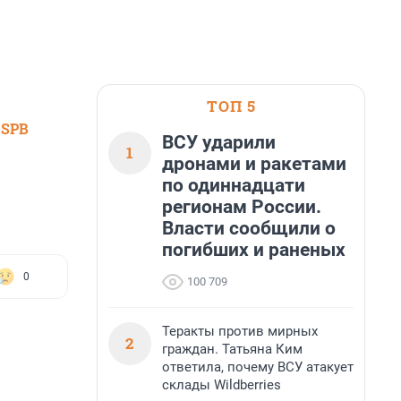
ТОП 5
 SPB
ВСУ ударили
1
дронами и ракетами
по одиннадцати
регионам России.
Власти сообщили о
погибших и раненых
0
100 709
Теракты против мирных
2
граждан. Татьяна Ким
ответила, почему ВСУ атакует
склады Wildberries