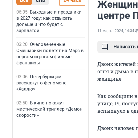
Все
СПБ
24 часа
Женщина
06:05
Выходные и праздники
центре 
в 2027 году: как отдыхать
дольше и что будет с
зарплатой
11 марта 2024, 14:34
03:20
Очеловеченные
Написать
Смешарики полетят на Марс в
первом игровом фильме
франшизы
Двоих жителей 
огня и дыма в 
03:06
Петербуржцам
женщине.
расскажут о феномене
«Халлю»
Как сообщили в 
02:50
В кино покажут
улице, 19, пост
мистический триллер «Демон
вспыхнуло в од
скорости»
Двоих человек 