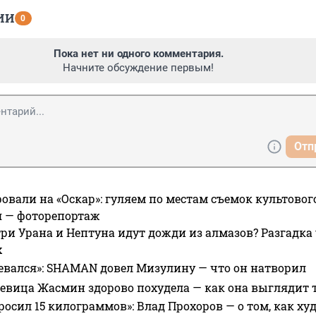
ИИ
0
Пока нет ни одного комментария.
Начните обсуждение первым!
Отп
овали на «Оскар»: гуляем по местам съемок культово
я — фоторепортаж
ри Урана и Нептуна идут дожди из алмазов? Разгадка
х
евался»: SHAMAN довел Мизулину — что он натворил
 певица Жасмин здорово похудела — как она выглядит 
росил 15 килограммов»: Влад Прохоров — о том, как худе