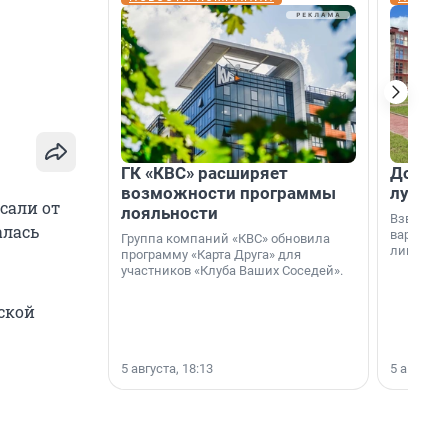
ГК «КВС» расширяет
Дом ил
возможности программы
лучше 
сали от
лояльности
Взвешива
алась
варианто
Группа компаний «КВС» обновила
лишнего 
программу «Карта Друга» для
участников «Клуба Ваших Соседей».
ской
5 августа, 18:13
5 августа,