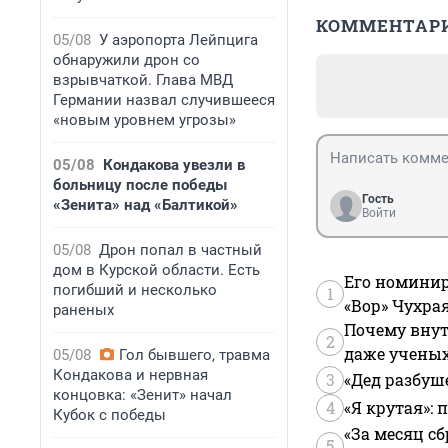
КОММЕНТАР
05/08
У аэропорта Лейпцига
обнаружили дрон со
взрывчаткой. Глава МВД
Германии назвал случившееся
«новым уровнем угрозы»
05/08
Кондакова увезли в
больницу после победы
Гость
«Зенита» над «Балтикой»
Войти
05/08
Дрон попал в частный
дом в Курской области. Есть
Его номинир
погибший и несколько
1
«Вор» Чухра
раненых
Почему внут
2
даже учены
05/08
Гол бывшего, травма
Кондакова и нервная
3
«Дед разбуш
концовка: «Зенит» начал
4
«Я крутая»:
Кубок с победы
«За месяц сб
5