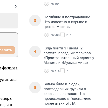
76 164
Погибшие и пострадавшие.
3
Что известно о взрыве в
центре Москвы
75 908
215
Куда пойти 31 июля–2
равить
4
августа: праздник флоксов,
«Пространственный сдвиг» у
Манежа и «Музыка мира»
го фильма
75 515
7
 удивила
Галька била в людей,
5
пострадавших грузили в
скорые на лежаках. Что
теперь
происходило в Геленджике
после атаки БПЛА
л, и о