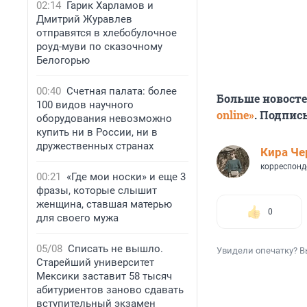
02:14
Гарик Харламов и
Дмитрий Журавлев
отправятся в хлебобулочное
роуд-муви по сказочному
Белогорью
00:40
Счетная палата: более
Больше новост
100 видов научного
online»
. Подпис
оборудования невозможно
купить ни в России, ни в
дружественных странах
Кира Ч
корреспонд
00:21
«Где мои носки» и еще 3
фразы, которые слышит
женщина, ставшая матерью
0
для своего мужа
05/08
Списать не вышло.
Увидели опечатку? В
Старейший университет
Мексики заставит 58 тысяч
абитуриентов заново сдавать
вступительный экзамен