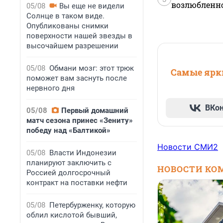
возлюбленной
05/08
Вы еще не видели
Солнце в таком виде.
Опубликованы снимки
поверхности нашей звезды в
высочайшем разрешении
05/08
Обмани мозг: этот трюк
Самые ярки
поможет вам заснуть после
нервного дня
ВКо
05/08
Первый домашний
матч сезона принес «Зениту»
победу над «Балтикой»
Новости СМИ2
05/08
Власти Индонезии
планируют заключить с
НОВОСТИ КО
Россией долгосрочный
контракт на поставки нефти
05/08
Петербурженку, которую
облил кислотой бывший,