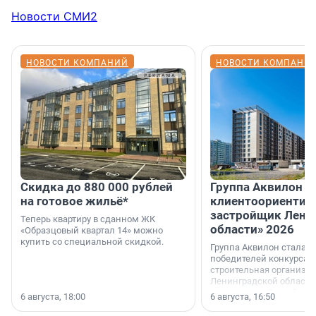
Новости СМИ2
НОВОСТИ КОМПАНИЙ
НОВОСТИ КОМПАНИ
Скидка до 880 000 рублей
Группа Аквилон 
на готовое жильё*
клиентоориентир
застройщик Лени
Теперь квартиру в сданном ЖК
области» 2026
«Образцовый квартал 14» можно
купить со специальной скидкой.
Группа Аквилон стала 
победителей конкурса 
строительная организа
Ленинградской области 
номинации «Самый
6 августа, 18:00
6 августа, 16:50
клиентоориентированн
застройщик Ленинград