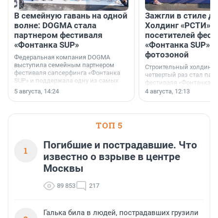
В семейную гавань на одной
Зажгли в стиле ди
волне: DOGMA стала
Холдинг «РСТИ» 
партнером фестиваля
посетителей фест
«Фонтанка SUP»
«Фонтанка SUP» я
фотозоной
Федеральная компания DOGMA
выступила семейным партнером
Строительный холдинг 
фестиваля сапсерфинга «Фонтанка
четвертый раз стал пар
SUP» и поддержала одну из самых
фестиваля «Фонтанка S
ярких и романтичных номинаций —
раз компания стремится
5 августа, 14:24
4 августа, 12:13
«SUP-свадьба».
привезти корпоративну
и подарить настоящий 
посетителям фестиваля
необычной фотозоне.
ТОП 5
Погибшие и пострадавшие. Что
1
известно о взрыве в центре
Москвы
89 853
217
Галька била в людей, пострадавших грузили