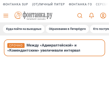
ФОНТАНКА SUP
(ОТ)ЛИЧНЫЙ ПИТЕР
ФОНТАНКА ГО
СЕРЕБР
Куда пойти на выходных
Образование в Петербурге
Кто поступ
Между «Адмиралтейской» и
СРОЧНО
«Комендантским» увеличивали интервал