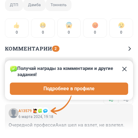
ДТП
Дамба
Тоннель
0
0
0
0
0
КОММЕНТАРИИ
2
Гость
6 марта 2024, 22:16
Получай награды за комментарии и другие 
задания!
Тоннель дамбы петербургской? Это которая город от 
наводнения защищает? Из городского бюджета? Тут и 
Подробнее в профиле
на беспилотник не надо тратиться. Это бизнес,детка.
+0
–0
А13579
6 марта 2024, 19:18
Очередной профессиАнал шел на взлет, не взлетел.
+0
–0