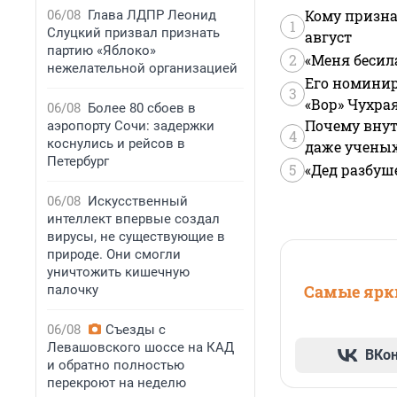
Кому призна
06/08
Глава ЛДПР Леонид
1
Слуцкий призвал признать
август
партию «Яблоко»
2
«Меня бесил
нежелательной организацией
Его номинир
3
«Вор» Чухра
06/08
Более 80 сбоев в
Почему внут
аэропорту Сочи: задержки
4
коснулись и рейсов в
даже учены
Петербург
5
«Дед разбуш
06/08
Искусственный
интеллект впервые создал
вирусы, не существующие в
природе. Они смогли
уничтожить кишечную
Самые ярки
палочку
06/08
Съезды с
Левашовского шоссе на КАД
ВКо
и обратно полностью
перекроют на неделю