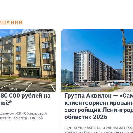
МПАНИЙ
80 000 рублей на
Группа Аквилон — «Са
льё*
клиентоориентирован
застройщик Ленингра
 сданном ЖК «Образцовый
области» 2026
 купить со специальной
Группа Аквилон стала одним из поб
конкурса «Лучшая строительная орг