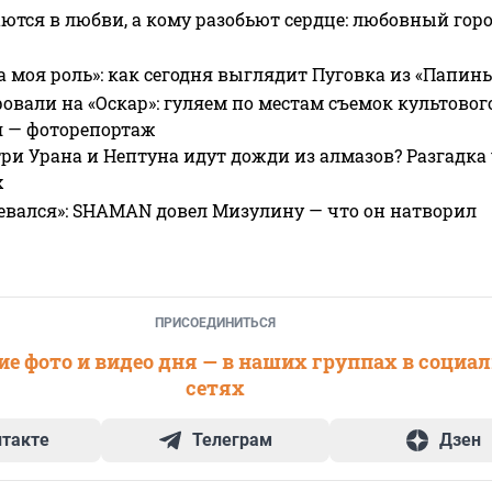
ются в любви, а кому разобьют сердце: любовный гор
а моя роль»: как сегодня выглядит Пуговка из «Папин
овали на «Оскар»: гуляем по местам съемок культово
я — фоторепортаж
ри Урана и Нептуна идут дожди из алмазов? Разгадка
х
евался»: SHAMAN довел Мизулину — что он натворил
ПРИСОЕДИНИТЬСЯ
е фото и видео дня — в наших группах в социа
сетях
нтакте
Телеграм
Дзен