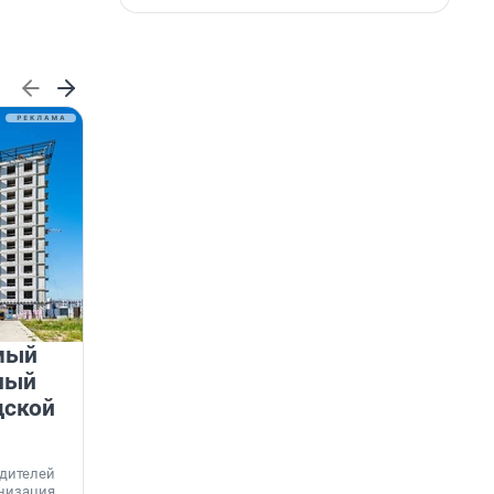
мый
«Лучший проект КРТ»
ный
Ленобласти — микрорайон
дской
«Город Звёзд»
Победителем профессионального конкурса
«Лучшая строительная организация 2025 года»
едителей
в номинации «За лучший проект комплексного
анизация