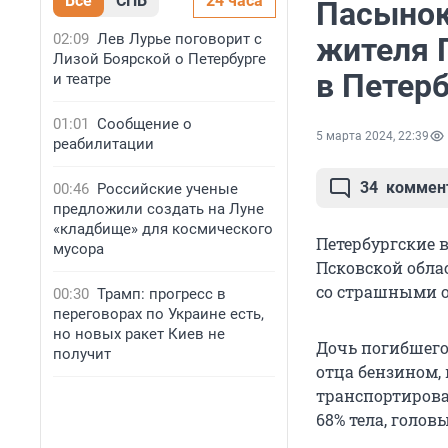
Все
СПБ
24 часа
Пасынок
02:09
Лев Лурье поговорит с
жителя 
Лизой Боярской о Петербурге
в Петерб
и театре
01:01
Сообщение о
5 марта 2024, 22:39
реабилитации
34
коммен
00:46
Российские ученые
предложили создать на Луне
«кладбище» для космического
Петербургские в
мусора
Псковской облас
со страшными о
00:30
Трамп: прогресс в
переговорах по Украине есть,
но новых ракет Киев не
Дочь погибшего
получит
отца бензином,
транспортирова
68% тела, голо