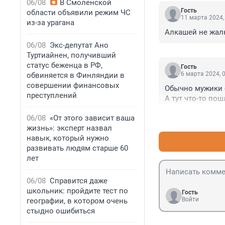
06/08
В Смоленской
Гость
области объявили режим ЧС
11 марта 2024,
из-за урагана
Алкашей не жалк
06/08
Экс-депутат Ано
Туртиайнен, получивший
статус беженца в РФ,
Гость
6 марта 2024, 
обвиняется в Финляндии в
совершении финансовых
Обычно мужики 
преступлений
А тут что-то пош
06/08
«От этого зависит ваша
жизнь»: эксперт назвал
навык, который нужно
развивать людям старше 60
лет
06/08
Справится даже
школьник: пройдите тест по
Гость
Войти
географии, в котором очень
стыдно ошибиться