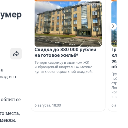
 умер
Скидка до 880 000 рублей
Группа
на готовое жильё*
клиен
застро
Теперь квартиру в сданном ЖК
област
«Образцовый квартал 14» можно
ов
купить со специальной скидкой.
Группа А
зад его
победите
строител
Ленингра
номинац
клиенто
облил ее
застройщ
6 августа, 18:00
6 августа,
области»
о места,
аменем.