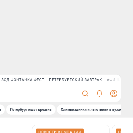
ЗСД ФОНТАНКА ФЕСТ
ПЕТЕРБУРГСКИЙ ЗАВТРАК
АФИША PLUS
и
Петербург ищет креатив
Олимпиадники и льготники в вузах СПб
НОВОСТИ КОМПАНИЙ
НОВОС