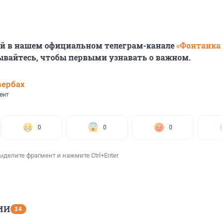
ей в нашем официальном телеграм-канале
«Фонтанка
ывайтесь, чтобы первыми узнавать о важном.
вербах
ент
0
0
0
ыделите фрагмент и нажмите Ctrl+Enter
ИИ
34