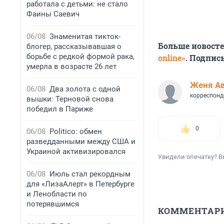
работала с детьми: не стало
Фаины Саевич
06/08
Знаменитая тикток-
Больше новост
блогер, рассказывавшая о
борьбе с редкой формой рака,
online»
. Подпис
умерла в возрасте 26 лет
Женя А
06/08
Два золота с одной
корреспонд
вышки: Терновой снова
победил в Париже
0
06/08
Politico: обмен
разведданными между США и
Украиной активизировался
Увидели опечатку? В
06/08
Июль стал рекордным
для «ЛизаАлерт» в Петербурге
и Ленобласти по
потерявшимся
КОММЕНТАР