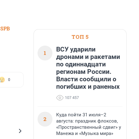
 SPB
ТОП 5
ВСУ ударили
1
дронами и ракетами
по одиннадцати
регионам России.
Власти сообщили о
0
погибших и раненых
107 457
Куда пойти 31 июля–2
2
августа: праздник флоксов,
«Пространственный сдвиг» у
Манежа и «Музыка мира»