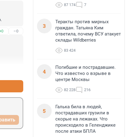
87 174
7
.
Теракты против мирных
3
граждан. Татьяна Ким
+0
–0
ответила, почему ВСУ атакует
склады Wildberries
83 424
Погибшие и пострадавшие.
4
+1
–0
Что известно о взрыве в
центре Москвы
82 228
216
Галька била в людей,
5
пострадавших грузили в
скорые на лежаках. Что
равить
происходило в Геленджике
после атаки БПЛА