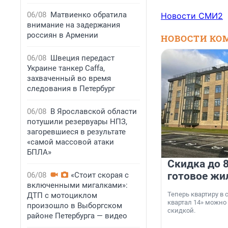
06/08
Матвиенко обратила
Новости СМИ2
внимание на задержания
россиян в Армении
НОВОСТИ КО
06/08
Швеция передаст
Украине танкер Caffa,
захваченный во время
следования в Петербург
06/08
В Ярославской области
потушили резервуары НПЗ,
загоревшиеся в результате
«самой массовой атаки
БПЛА»
Скидка до 8
готовое жи
06/08
«Стоит скорая с
включенными мигалками»:
Теперь квартиру в
ДТП с мотоциклом
квартал 14» можно
произошло в Выборгском
скидкой.
районе Петербурга — видео