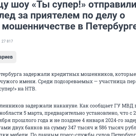
у шоу «Ты супер!» отправили
ед за приятелем по делу о
 мошенничестве в Петербург
27 817
ариев
тербурга задержали кредитных мошенников, которые
 чужого имени. Среди подозреваемых — участница пер
супер!» на НТВ.
енников задержали накануне. Как сообщает ГУ МВД 
нобласти 5 марта, предварительно установлено, что с 
ября прошлого года и не позднее 4 января 2024-го за
гами двух банков на сумму 347 тысяч и 586 тысяч руб
пки мебели. По данным пресс-службы судов Петербург