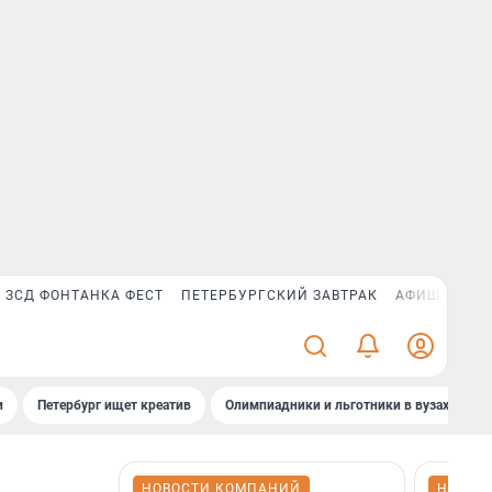
ЗСД ФОНТАНКА ФЕСТ
ПЕТЕРБУРГСКИЙ ЗАВТРАК
АФИША PLUS
и
Петербург ищет креатив
Олимпиадники и льготники в вузах СПб
НОВОСТИ КОМПАНИЙ
НОВОС