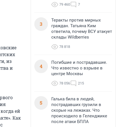
79 460
7
Теракты против мирных
3
граждан. Татьяна Ким
ответила, почему ВСУ атакует
склады Wildberries
78 818
ковские
ентских
и, из
Погибшие и пострадавшие.
4
ства и
Что известно о взрыве в
центре Москвы
78 056
215
рвого
Галька била в людей,
5
ния
пострадавших грузили в
скорые на лежаках. Что
 когда ей
происходило в Геленджике
кте». Как
после атаки БПЛА
 с