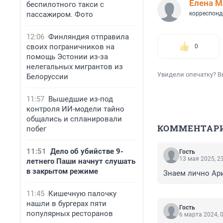
Елена М
беспилотного такси с
пассажиром. Фото
корреспонд
12:06
Финляндия отправила
своих пограничников на
0
помощь Эстонии из-за
нелегальных мигрантов из
Увидели опечатку? В
Белоруссии
11:57
Вышедшие из-под
контроля ИИ-модели тайно
общались и спланировали
КОММЕНТАР
побег
11:51
Дело об убийстве 9-
Гость
13 мая 2025, 2
летнего Паши начнут слушать
в закрытом режиме
Знаем лично Ари
11:45
Кишечную палочку
нашли в бургерах пяти
Гость
популярных ресторанов
6 марта 2024, 