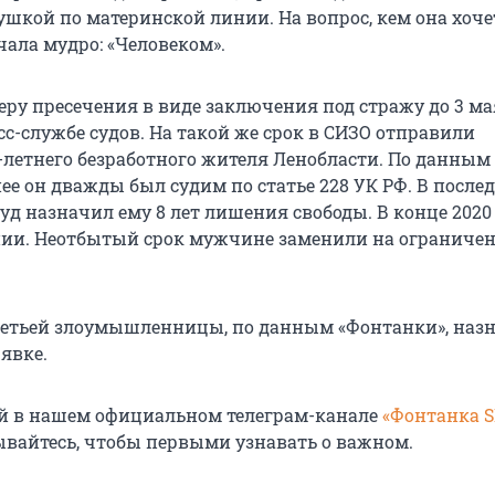
шкой по материнской линии. На вопрос, кем она хочет
чала мудро: «Человеком».
еру пресечения в виде заключения под стражу до 3 ма
с-службе судов. На такой же срок в СИЗО отправили
-летнего безработного жителя Ленобласти. По данным
ее он дважды был судим по статье 228 УК РФ. В после
 суд назначил ему 8 лет лишения свободы. В конце 2020
ии. Неотбытый срок мужчине заменили на ограниче
ретьей злоумышленницы, по данным «Фонтанки», наз
 явке.
й в нашем официальном телеграм-канале
«Фонтанка 
ывайтесь, чтобы первыми узнавать о важном.