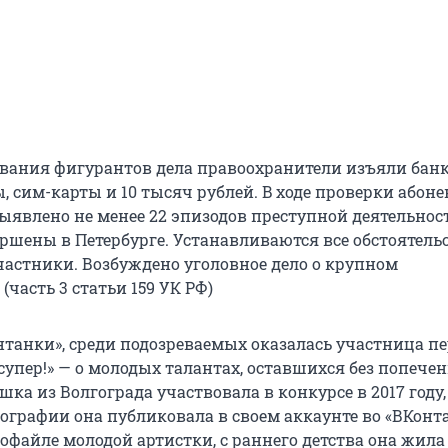
вания фигурантов дела правоохранители изъяли бан
, сим-карты и 10 тысяч рублей. B ходе проверки абон
ыявлено не менее 22 эпизодов преступной деятельност
ершены в Петербурге. Устанавливаются все обстоятель
астники. Возбуждено уголовное дело о крупном
часть 3 статьи 159 УК РФ)
танки», среди подозреваемых оказалась участница пе
супер!» — о молодых талантах, оставшихся без попече
шка из Волгограда участвовала в конкурсе в 2017 году,
тографии она публиковала в своем аккаунте во «ВКонта
офайле молодой артистки, с раннего детства она жила