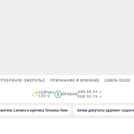
ЕРЕБРЯНОЕ ОЖЕРЕЛЬЕ
ПРИЗНАНИЕ И ВЛИЯНИЕ
LEMON GUIDE
USD 80,93
СЕЙЧАС
3
ПРОБКИ
+25°C
EUR 93,19
ователь Levrana и критика Татьяны Ким
Зачем депутаты удаляют соцсет