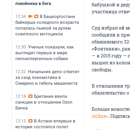
покойника в бега
бабушкой и деду
участница отве
12:34
В Башкортостане
байкерша солидного возраста
Суд избрал ей м
попалась пьяной за рулем
советского мотоцикла
сообщили в прес
обвиняемого 32
12:30
Ученые показали, как
«Фонтанки», ран
выглядят первые в мире
— в 2015 году —
гипоаллергенные собаки
вышел из колон
свободы.
12:22
Начальник депо ответит
за сход локомотива в
Семрино и гибель машиниста
В отношении т
обязательство о
12:18
Британия ввела
санкции в отношении Ozon
Банка
Больше новосте
online»
. Подпис
12:13
В Астане впервые в
истории состоялся полет