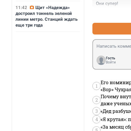
Они супер!
11:42
Щит «Надежда»
достроил тоннель зеленой
линии метро. Станций ждать
еще три года
Гость
Войти
Его номинир
1
«Вор» Чухра
Почему внут
2
даже учены
3
«Дед разбуш
4
«Я крутая»:
«За месяц сб
5