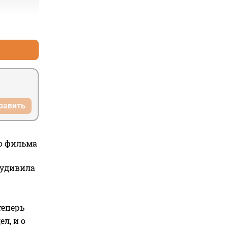
+0
–0
равить
го фильма
 удивила
теперь
л, и о