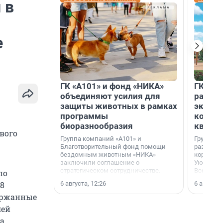
 в
е
ГК «А101» и фонд «НИКА»
ГК «КВ
объединяют усилия для
разреш
защиты животных в рамках
эксплу
программы
компл
биоразнообразия
кварта
вого
Группа компаний «А101» и
Группа к
Благотворительный фонд помощи
разрешен
бездомным животным «НИКА»
корпуса 
заключили соглашение о
Уютный к
стратегическом сотрудничестве.
Всеволо
по
Ленингра
6 августа, 12:26
6 августа,
28
держанные
лей
а,