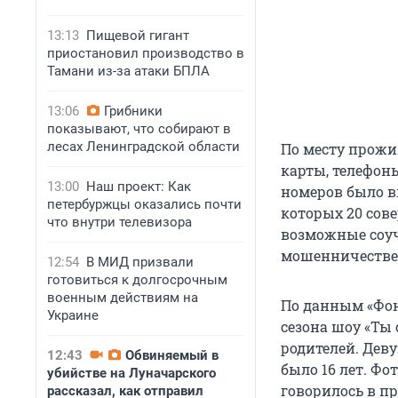
13:13
Пищевой гигант
приостановил производство в
Тамани из-за атаки БПЛА
13:06
Грибники
показывают, что собирают в
лесах Ленинградской области
По месту прожи
карты, телефоны
13:00
Наш проект: Как
номеров было в
петербуржцы оказались почти
которых 20 сов
что внутри телевизора
возможные соуч
мошенничестве (
12:54
В МИД призвали
готовиться к долгосрочным
военным действиям на
По данным «Фон
Украине
сезона шоу «Ты 
родителей. Деву
12:43
Обвиняемый в
было 16 лет. Фо
убийстве на Луначарского
говорилось в пр
рассказал, как отправил