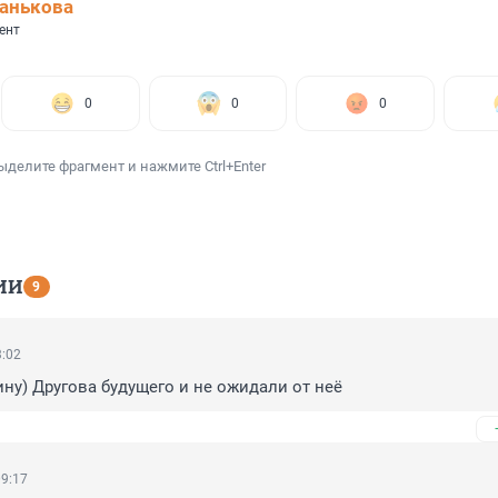
анькова
ент
0
0
0
ыделите фрагмент и нажмите Ctrl+Enter
ИИ
9
3:02
ну) Другова будущего и не ожидали от неё
09:17