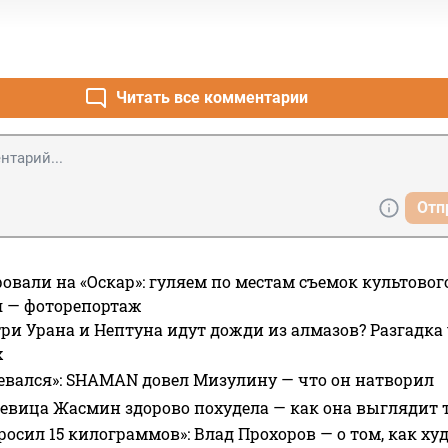
Читать все комментарии
Отп
овали на «Оскар»: гуляем по местам съемок культово
я — фоторепортаж
ри Урана и Нептуна идут дожди из алмазов? Разгадка
х
евался»: SHAMAN довел Мизулину — что он натворил
 певица Жасмин здорово похудела — как она выглядит 
росил 15 килограммов»: Влад Прохоров — о том, как худе