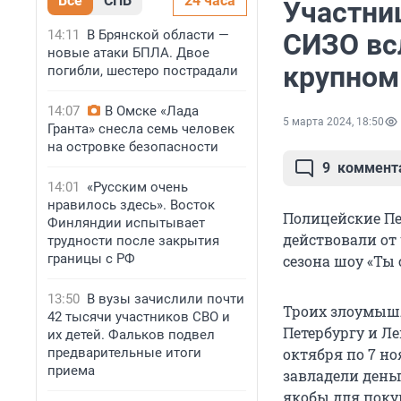
Все
СПБ
24 часа
Участниц
14:11
В Брянской области —
СИЗО всл
новые атаки БПЛА. Двое
крупном
погибли, шестеро пострадали
14:07
В Омске «Лада
5 марта 2024, 18:50
Гранта» снесла семь человек
на островке безопасности
9
коммент
14:01
«Русским очень
нравилось здесь». Восток
Полицейские Пе
Финляндии испытывает
действовали от
трудности после закрытия
границы с РФ
сезона шоу «Ты 
13:50
В вузы зачислили почти
Троих злоумышл
42 тысячи участников СВО и
Петербургу и Ле
их детей. Фальков подвел
предварительные итоги
октября по 7 но
приема
завладели день
якобы для поку