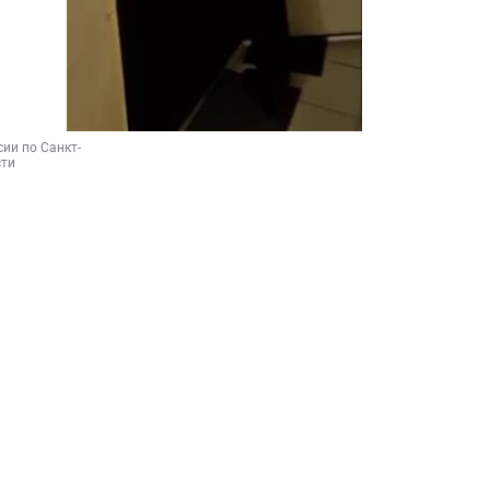
ии по Санкт-
сти