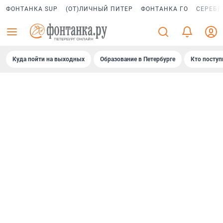
ФОНТАНКА SUP
(ОТ)ЛИЧНЫЙ ПИТЕР
ФОНТАНКА ГО
СЕРЕБР
Куда пойти на выходных
Образование в Петербурге
Кто поступ