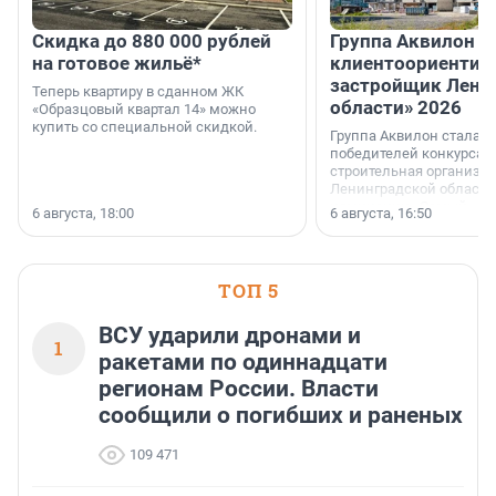
Скидка до 880 000 рублей
Группа Аквилон 
на готовое жильё*
клиентоориентир
застройщик Лени
Теперь квартиру в сданном ЖК
области» 2026
«Образцовый квартал 14» можно
купить со специальной скидкой.
Группа Аквилон стала 
победителей конкурса 
строительная организа
Ленинградской области 
номинации «Самый
6 августа, 18:00
6 августа, 16:50
клиентоориентированн
застройщик Ленинград
области».
ТОП 5
ВСУ ударили дронами и
1
ракетами по одиннадцати
регионам России. Власти
сообщили о погибших и раненых
109 471