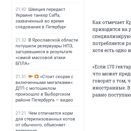
21:42
Швеция передаст
Украине танкер Caffa,
захваченный во время
Как отмечает К
следования в Петербург
приходится на 
специализируют
21:32
В Ярославской области
потребляется р
потушили резервуары НПЗ,
хотя есть одно 
загоревшиеся в результате
«самой массовой атаки
БПЛА»
«Если 170 гекта
что может пред
21:31
«Стоит скорая с
говорят о том, 
включенными мигалками»:
иностранные. В 
ДТП с мотоциклом
произошло в Выборгском
равно поступают
районе Петербурга — видео
21:21
Чем отличается корм
для стерилизованных котов
от обычного, объясняет
ветеринар