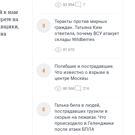
83 894
7
й к нам
прете на
Теракты против мирных
3
авщики,
граждан. Татьяна Ким
она
ответила, почему ВСУ атакует
склады Wildberries
81 670
Погибшие и пострадавшие.
4
Что известно о взрыве в
центре Москвы
80 568
216
Галька била в людей,
5
пострадавших грузили в
скорые на лежаках. Что
происходило в Геленджике
после атаки БПЛА