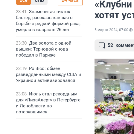
Все
СПБ
24 часа
«Клубни 
23:41
Знаменитая тикток-
хотят у
блогер, рассказывавшая о
борьбе с редкой формой рака,
умерла в возрасте 26 лет
5 марта 2024, 07:00
23:30
Два золота с одной
52
коммен
вышки: Терновой снова
победил в Париже
23:19
Politico: обмен
разведданными между США и
Украиной активизировался
23:08
Июль стал рекордным
для «ЛизаАлерт» в Петербурге
и Ленобласти по
потерявшимся