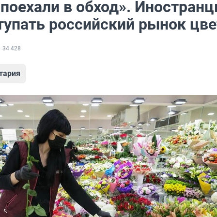
поехали в обход». Иностранц
ступать российский рынок цв
34 428
тария