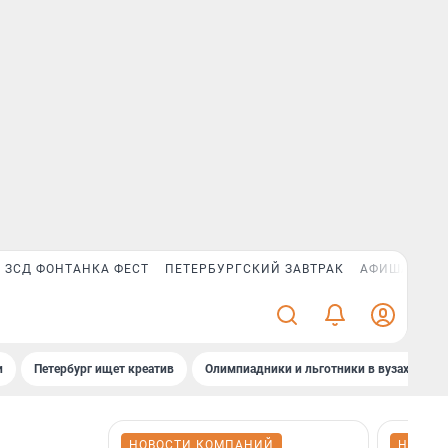
ЗСД ФОНТАНКА ФЕСТ
ПЕТЕРБУРГСКИЙ ЗАВТРАК
АФИША PLUS
и
Петербург ищет креатив
Олимпиадники и льготники в вузах СПб
НОВОСТИ КОМПАНИЙ
НОВОС