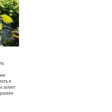
ь,
мые
ать к
зы шлют
а рынке