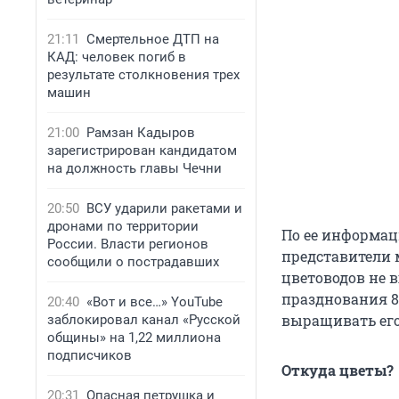
21:11
Смертельное ДТП на
КАД: человек погиб в
результате столкновения трех
машин
21:00
Рамзан Кадыров
зарегистрирован кандидатом
на должность главы Чечни
20:50
ВСУ ударили ракетами и
дронами по территории
По ее информац
России. Власти регионов
представители 
сообщили о пострадавших
цветоводов не в
празднования 8
20:40
«Вот и все…» YouTube
выращивать его
заблокировал канал «Русской
общины» на 1,22 миллиона
подписчиков
Откуда цветы?
20:31
Опасная петрушка и