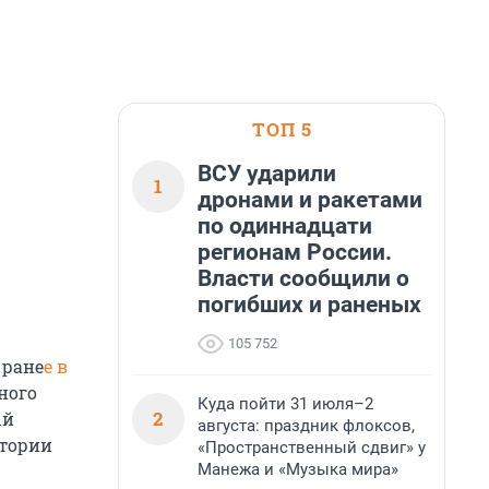
ТОП 5
ВСУ ударили
1
дронами и ракетами
по одиннадцати
регионам России.
Власти сообщили о
погибших и раненых
105 752
 ране
е в
ного
Куда пойти 31 июля–2
2
ый
августа: праздник флоксов,
ктории
«Пространственный сдвиг» у
Манежа и «Музыка мира»