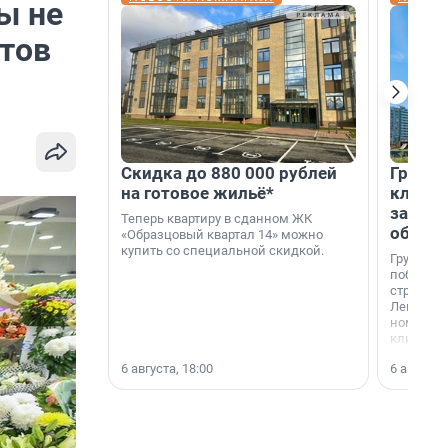
ы не
етов
Скидка до 880 000 рублей
Группа
на готовое жильё*
клиен
застро
Теперь квартиру в сданном ЖК
област
«Образцовый квартал 14» можно
купить со специальной скидкой.
Группа А
победите
строител
Ленингра
номинац
клиенто
застройщ
6 августа, 18:00
6 августа,
области»