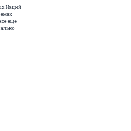
ых Наций
ъемах
все еще
иально