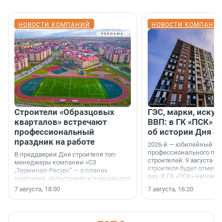
НОВОСТИ КОМПАНИЙ
НОВОСТИ КОМПАНИ
Строители «Образцовых
ГЭС, марки, искус
кварталов» встречают
ВВП: в ГК «ПСК» р
профессиональный
об истории Дня с
праздник на работе
2026-й — юбилейный го
профессионального пр
В преддверии Дня строителя топ-
строителей. 9 августа 2
менеджеры компании «СЗ
строителя будет отмечат
„Терминал-Ресурс“ — о планах
раз. В ГК «ПСК» напомни
компании, испытаниях и поводах для
появился праздник и к
осторожного оптимизма.
7 августа, 18:00
7 августа, 16:20
поменялась роль строит