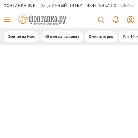
ФОНТАНКА SUP
(ОТ)ЛИЧНЫЙ ПИТЕР
ФОНТАНКА ГО
СЕРЕБР
Фонтан на Неве
40 млн за парковку
О чистоте рек
Топ-10, 