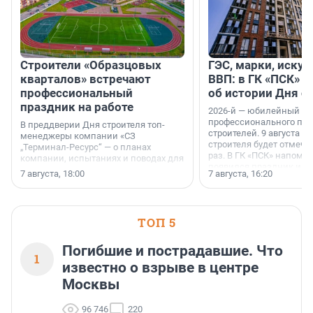
Строители «Образцовых
ГЭС, марки, искус
кварталов» встречают
ВВП: в ГК «ПСК» р
профессиональный
об истории Дня с
праздник на работе
2026-й — юбилейный го
профессионального пр
В преддверии Дня строителя топ-
строителей. 9 августа 2
менеджеры компании «СЗ
строителя будет отмечат
„Терминал-Ресурс“ — о планах
раз. В ГК «ПСК» напомни
компании, испытаниях и поводах для
появился праздник и к
осторожного оптимизма.
7 августа, 18:00
7 августа, 16:20
поменялась роль строит
ТОП 5
Погибшие и пострадавшие. Что
1
известно о взрыве в центре
Москвы
96 746
220