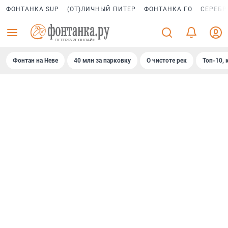
ФОНТАНКА SUP
(ОТ)ЛИЧНЫЙ ПИТЕР
ФОНТАНКА ГО
СЕРЕБР
Фонтан на Неве
40 млн за парковку
О чистоте рек
Топ-10, 