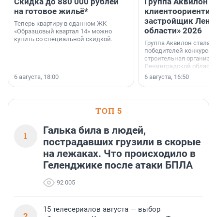
Скидка до 880 000 рублей
Группа Аквилон 
на готовое жильё*
клиентоориентир
застройщик Лени
Теперь квартиру в сданном ЖК
области» 2026
«Образцовый квартал 14» можно
купить со специальной скидкой.
Группа Аквилон стала 
победителей конкурса 
строительная организа
Ленинградской области 
номинации «Самый
6 августа, 18:00
6 августа, 16:50
клиентоориентированн
застройщик Ленинград
области».
ТОП 5
Галька била в людей,
1
пострадавших грузили в скорые
на лежаках. Что происходило в
Геленджике после атаки БПЛА
92 005
15 телесериалов августа — выбор
2